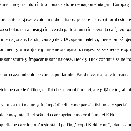
e micii noştri cititori într-o nouă călătorie nemaipomenită prin Europa şi
 carte se găseşte câte un indiciu haios, pe care însuşi cititorul este inv
ina
și hotărăsc să meargă în această parte a lumii în speranţa că își vor găs
nternaţionale, bandiţi căutaţi de CIA, spioni malefici, mercenari sângero
tinent şi urmăriţi de ghinioane şi duşmani, reuşesc să se strecoare spre
le sunt scurte şi împăcările sunt haioase. Beck şi Bick continuă să ne în
acă urmează indiciile pe care capul familiei Kidd încearcă să le transmită
ele pe care le întâlneşte. Tot el este eroul familiei, are grijă de toţi ai lu
unt tot mai maturi şi întâmplările din carte par să aibă un talc special.
 cunoştinţe, fiind scânteia care aprinde motorul familiei Kidd.
urile pe care le urmăreşte stând pe lângă copii Kidd, care îşi dau seama c