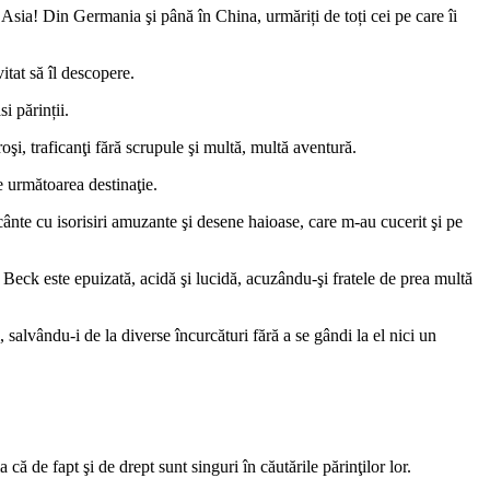
 Asia! Din Germania şi până în China, urmăriți de toți cei pe care îi
itat să îl descopere.
i părinții.
şi, traficanţi fără scrupule şi multă, multă aventură.
 următoarea destinaţie.
cânte cu isorisiri amuzante şi desene haioase, care m-au cucerit şi pe
. Beck este epuizată, acidă şi lucidă, acuzându-şi fratele de prea multă
i, salvându-i de la diverse încurcături fără a se gândi la el nici un
ă de fapt şi de drept sunt singuri în căutările părinţilor lor.