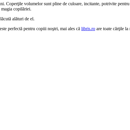
ni. Coperţile volumelor sunt pline de culoare, incitante, potrivite pentru 
i magia copilăriei.
lăcută alături de el.
ste perfectă pentru copiii noştri, mai ales că
libris.ro
are toate cărţile la