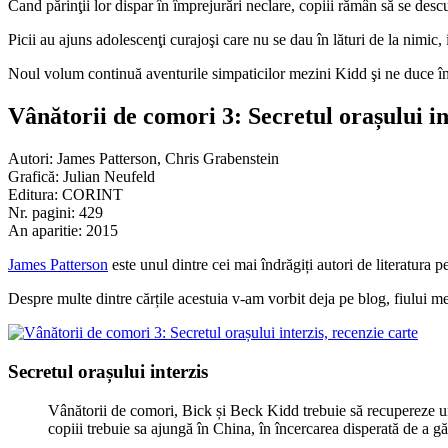
Cand părinţii lor dispar în împrejurări neclare, copiii rămân să se descu
Picii au ajuns adolescenţi curajoşi care nu se dau în lături de la nimic, i
Noul volum continuă aventurile simpaticilor mezini Kidd şi ne duce î
Vânătorii de comori 3: Secretul orașului in
Autori: James Patterson, Chris Grabenstein
Grafică: Julian Neufeld
Editura: CORINT
Nr. pagini: 429
An aparitie: 2015
James Patterson
este unul dintre cei mai îndrăgiți autori de literatura p
Despre multe dintre cărțile acestuia v-am vorbit deja pe blog, fiului me
Secretul orașului interzis
Vânătorii de comori, Bick și Beck Kidd trebuie să recupereze unel
copiii trebuie sa ajungă în China, în încercarea disperată de a gă