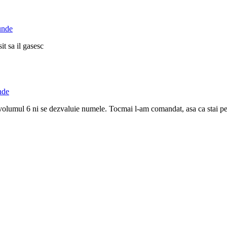
unde
it sa il gasesc
nde
n volumul 6 ni se dezvaluie numele. Tocmai l-am comandat, asa ca stai p