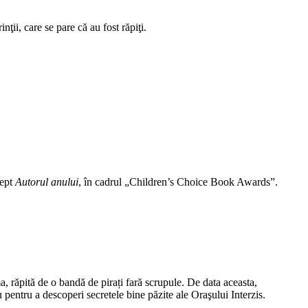
nţii, care se pare că au fost răpiţi.
rept
Autorul anului
, în cadrul „Children’s Choice Book Awards”.
, răpită de o bandă de pirați fară scrupule. De data aceasta,
u pentru a descoperi secretele bine păzite ale Oraşului Interzis.