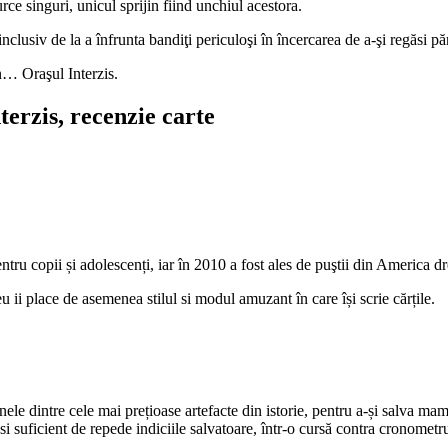
rce singuri, unicul sprijin fiind unchiul acestora.
nclusiv de la a înfrunta bandiţi periculoşi în încercarea de a-şi regăsi pări
n… Oraşul Interzis.
terzis, recenzie carte
entru copii și adolescenți, iar în 2010 a fost ales de puştii din America d
u ii place de asemenea stilul si modul amuzant în care își scrie cărțile.
e dintre cele mai prețioase artefacte din istorie, pentru a-și salva mama
si suficient de repede indiciile salvatoare, într-o cursă contra cronometr