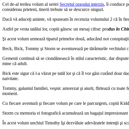
Cel de-al treilea volum al seriei
Secretul orașului interzis
, îi conduce p
considerau prieteni, tinerii trebuie să se descurce singuri.
Dacă vă aduceţi aminte, vă spuneam în recenzia volumului 2 că în fiecare
Astfel pe vesta tatălui lor, copiii găsesc un mesaj cifrat: pro
dus în Ch
Şi acest volum urmează tiparul primelor două, aducând noi conspiraţii i
Beck, Bick, Tommy şi Storm se aventurează pe tărâmurile vechiului con
Gemenii continuă să se ciondănească în stilul caracteristic, dar dispute
mine că adult.
Bick este sigur că l-a văzut pe tatăl lor şi că îl vor găsi curând doar d
naivitate.
Tommy, galantul familiei, veşnic amorezat şi aiurit, flirtează cu toate fet
moment.
Cu fiecare aventură şi fiecare volum pe care le parcurgem, copiii Kidd s
Storm cu memoria ei fotografică acumulează un bagajul impresionant de
În acest volum unchiul Timothy îşi dezvăluie adevăratele intenţii şi scop