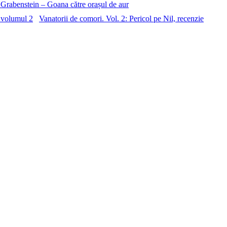
 Grabenstein – Goana către orașul de aur
Vanatorii de comori. Vol. 2: Pericol pe Nil, recenzie