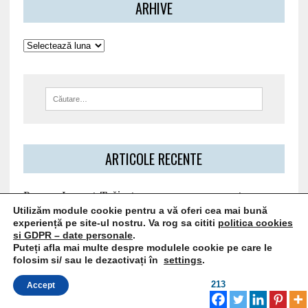
ARHIVE
ARTICOLE RECENTE
Papaya Loquat Trăiește un savuros moment
Utilizăm module cookie pentru a vă oferi cea mai bună
tropical!
experiență pe site-ul nostru. Va rog sa cititi
politica cookies
Chimia creierului: cum moleculele modelează
si GDPR – date personale
.
gândurile, emoțiile și comportamentul uman
Puteți afla mai multe despre modulele cookie pe care le
folosim si/ sau le dezactivați în
settings
.
O ploaie de hidratare. Zi dupa zi! – NOUA
GENERATIE DE ULEIURI DE DUS
213
Accept
Martorii de Metal: De ce monedele vechi sunt