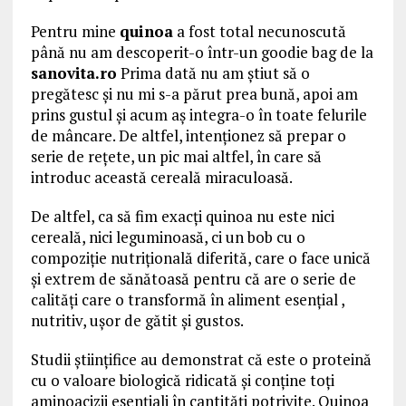
Pentru mine
quinoa
a fost total necunoscută
până nu am descoperit-o într-un goodie bag de la
sanovita.ro
Prima dată nu am știut să o
pregătesc și nu mi s-a părut prea bună, apoi am
prins gustul și acum aș integra-o în toate felurile
de mâncare. De altfel, intenționez să prepar o
serie de rețete, un pic mai altfel, în care să
introduc această cereală miraculoasă.
De altfel, ca să fim exacți quinoa nu este nici
cereală, nici leguminoasă, ci un bob cu o
compoziție nutrițională diferită, care o face unică
și extrem de sănătoasă pentru că are o serie de
calități care o transformă în aliment esențial ,
nutritiv, ușor de gătit și gustos.
Studii științifice au demonstrat că este o proteină
cu o valoare biologică ridicată și conține toți
aminoacizii esențiali în cantități potrivite. Quinoa