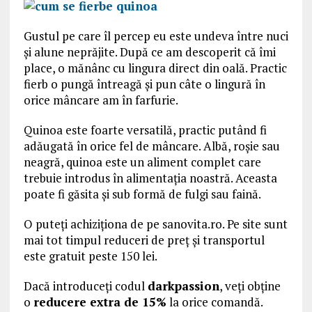
Gustul pe care îl percep eu este undeva între nuci
și alune neprăjite. După ce am descoperit că îmi
place, o mănânc cu lingura direct din oală. Practic
fierb o pungă întreagă și pun câte o lingură în
orice mâncare am în farfurie.
Quinoa este foarte versatilă, practic putând fi
adăugată în orice fel de mâncare. Albă, roșie sau
neagră, quinoa este un aliment complet care
trebuie introdus în alimentația noastră. Aceasta
poate fi găsita și sub formă de fulgi sau faină.
O puteți achiziționa de pe sanovita.ro. Pe site sunt
mai tot timpul reduceri de preț și transportul
este gratuit peste 150 lei.
Dacă introduceți codul
darkpassion
, veți obține
o
reducere extra de 15%
la orice comandă.