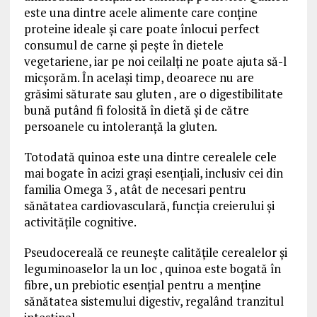
este una dintre acele alimente care conține
proteine ideale și care poate înlocui perfect
consumul de carne și pește în dietele
vegetariene, iar pe noi ceilalți ne poate ajuta să-l
micșorăm. În același timp, deoarece nu are
grăsimi săturate sau gluten , are o digestibilitate
bună putând fi folosită în dietă și de către
persoanele cu intoleranță la gluten.
Totodată quinoa este una dintre cerealele cele
mai bogate în acizi grași esențiali, inclusiv cei din
familia Omega 3 , atât de necesari pentru
sănătatea cardiovasculară, funcția creierului și
activitățile cognitive.
Pseudocereală ce reunește calitățile cerealelor și
leguminoaselor la un loc , quinoa este bogată în
fibre, un prebiotic esențial pentru a menține
sănătatea sistemului digestiv, regalând tranzitul