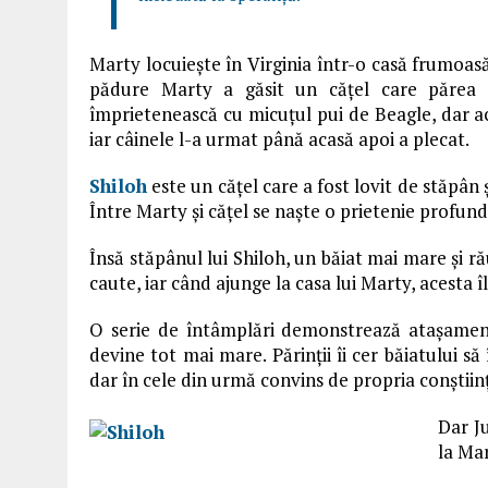
Marty locuiește în Virginia într-o casă frumoasă,
pădure Marty a găsit un cățel care părea 
împrietenească cu micuțul pui de Beagle, dar ace
iar câinele l-a urmat până acasă apoi a plecat.
Shiloh
este un cățel care a fost lovit de stăpân
Între Marty și cățel se naște o prietenie profundă
Însă stăpânul lui Shiloh, un băiat mai mare și r
caute, iar când ajunge la casa lui Marty, acesta îl
O serie de întâmplări demonstrează atașamentu
devine tot mai mare. Părinții îi cer băiatului s
dar în cele din urmă convins de propria conștiinț
Dar J
la Mar