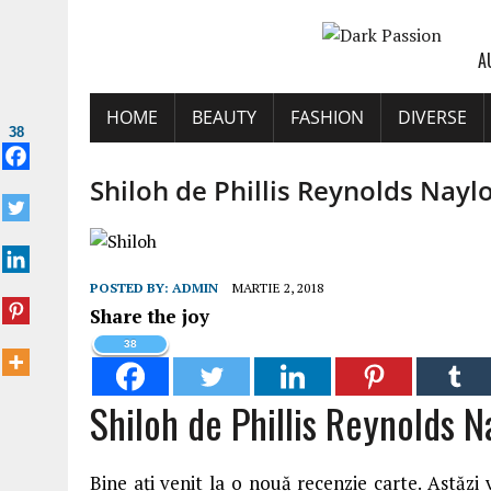
A
HOME
BEAUTY
FASHION
DIVERSE
38
Shiloh de Phillis Reynolds Naylo
POSTED BY:
ADMIN
MARTIE 2, 2018
Share the joy
38
Shiloh de Phillis Reynolds N
Bine ați venit la o nouă recenzie carte. Astăzi