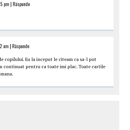
15 pm
|
Răspunde
02 am
|
Răspunde
le copilului. Eu la inceput le citeam ca sa-l pot
i am continuat pentru ca toate imi plac. Toate cartile
omana.