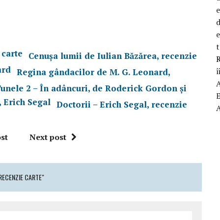
d
t
Cenușa lumii de Iulian Băzărea, recenzie
R
î
Regina gândacilor de M. G. Leonard,
unele 2 – În adâncuri, de Roderick Gordon și
Doctorii – Erich Segal, recenzie
st
Next post
RECENZIE CARTE"