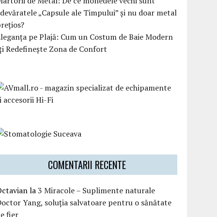
artorii de Metal: De ce monedele vechi sunt
devăratele „Capsule ale Timpului” și nu doar metal
rețios?
Eleganța pe Plajă: Cum un Costum de Baie Modern
ți Redefinește Zona de Confort
COMENTARII RECENTE
Octavian
la
3 Miracole – Suplimente naturale
octor Yang, soluția salvatoare pentru o sănătate
e fier