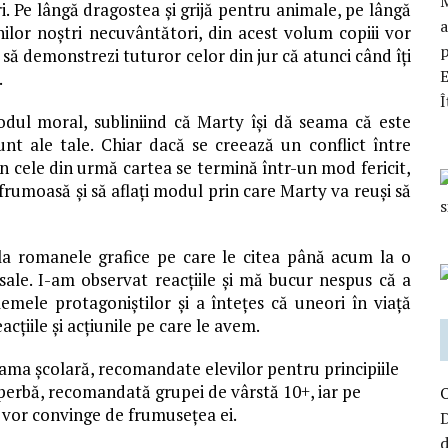
M
i. Pe lângă dragostea și grijă pentru animale, pe lângă
a
ilor noștri necuvântători, din acest volum copiii vor
p
i să demonstrezi tuturor celor din jur că atunci când îți
.
Î
odul moral, subliniind că Marty își dă seama că este
sunt ale tale. Chiar dacă se creează un conflict între
în cele din urmă cartea se termină într-un mod fericit,
frumoasă și să aflați modul prin care Marty va reuși să
 la romanele grafice pe care le citea până acum la o
sale. I-am observat reacțiile și mă bucur nespus că a
lemele protagoniștilor și a întețes că uneori în viaţă
acțiile și acțiunile pe care le avem.
rama școlară, recomandate elevilor pentru principiile
perbă, recomandată grupei de vârstă 10+, iar pe
ă vor convinge de frumusețea ei.
D
d