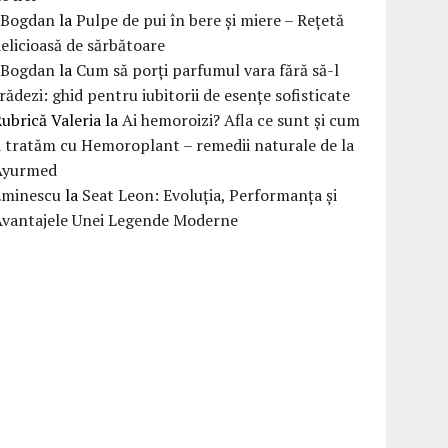
eBogdan
la
Pulpe de pui în bere și miere – Rețetă
elicioasă de sărbătoare
eBogdan
la
Cum să porți parfumul vara fără să-l
rădezi: ghid pentru iubitorii de esențe sofisticate
ubrică Valeria
la
Ai hemoroizi? Afla ce sunt și cum
i tratăm cu Hemoroplant – remedii naturale de la
Ayurmed
Eminescu
la
Seat Leon: Evoluția, Performanța și
Avantajele Unei Legende Moderne