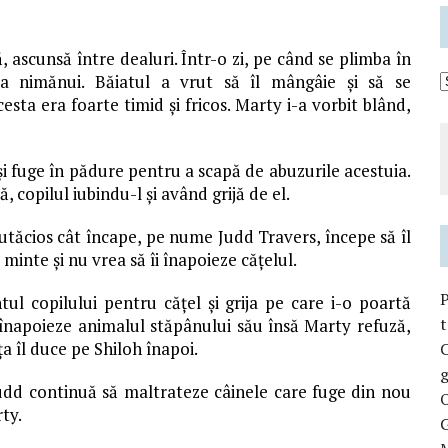
 ascunsă între dealuri. Într-o zi, pe când se plimba în
a nimănui. Băiatul a vrut să îl mângâie și să se
sta era foarte timid și fricos. Marty i-a vorbit blând,
 și fuge în pădure pentru a scapă de abuzurile acestuia.
, copilul iubindu-l și având grijă de el.
ăutăcios cât încape, pe nume Judd Travers, începe să îl
 minte și nu vrea să îi înapoieze cățelul.
l copilului pentru cățel și grija pe care i-o poartă
t
ă înapoieze animalul stăpânului său însă Marty refuză,
a îl duce pe Shiloh înapoi.
C
g
udd continuă să maltrateze câinele care fuge din nou
O
ty.