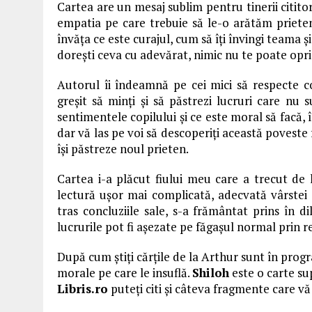
Cartea are un mesaj sublim pentru tinerii cititor
empatia pe care trebuie să le-o arătăm prieten
învăța ce este curajul, cum să îți învingi teama ș
dorești ceva cu adevărat, nimic nu te poate opri
Autorul îi îndeamnă pe cei mici să respecte c
greșit să minți și să păstrezi lucruri care nu 
sentimentele copilului și ce este moral să facă, 
dar vă las pe voi să descoperiți această poveste 
își păstreze noul prieten.
Cartea i-a plăcut fiului meu care a trecut de
lectură ușor mai complicată, adecvată vârstei 
tras concluziile sale, s-a frământat prins în di
lucrurile pot fi așezate pe făgașul normal prin re
După cum știți cărțile de la Arthur sunt în prog
morale pe care le insuflă.
Shiloh
este o carte su
Libris.ro
puteți citi și câteva fragmente care v