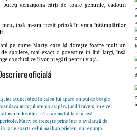
 puteți achiziționa cărți de toate genurile, cadouri
i meu, însă m-am trezit prinsă în vraja întâmplărilor
lt.
 ani pe nume Marty, care își dorește foarte mult un
e spoilere, mai exact o povestire în linii largi, însă
age concluzii ce îi vor pregăti pentru viață.
escriere oficială
ș, iar atunci când în calea lui apare un pui de beagle
 chiar dacă micuțul are un stăpân, Judd Travers nu e cel
ât mai îndreptățit să ia animalul la el acasă.
e pericole, Marty se trezește prins într-o avalanșă de
 în joc e soarta celui mai bun prieten, nu renunță