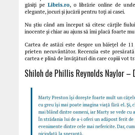
găsiți pe
Libris.ro
, o librărie online de unde
elegante, jocuri și jucării pentru toți ai casei.
Nu știu când am început să citesc cărțile fiulu
inocente și chiar au ajuns să îmi placă foarte mu
Cartea de astăzi este despre un băiețel de 11
prieten necuvântător. Recenzia este presărată d
cartea e plină de învățături din care copiii vot tr
Shiloh de Phillis Reynolds Naylor – D
Marty Preston își dorește foarte mult un cățelu
cu greu își mai poate imagina viață fără el. Și,
mai blând dintre oameni, iar Marty se vede cu at
În strădania lui de a-i oferi un adăpost ferit d
evenimente dintre cele mai nefericite. Dar, cum
niciodată la speranță.