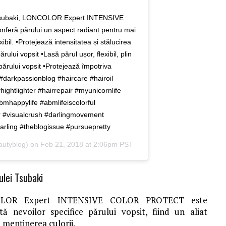
ei Tsubaki, LONCOLOR Expert INTENSIVE
feră părului un aspect radiant pentru mai
bil. •Protejează intensitatea și stălucirea
ărului vopsit •Lasă părul ușor, flexibil, plin
 părului vopsit •Protejează împotriva
 . #darkpassionblog #haircare #hairoil
hightlighter #hairrepair #myunicornlife
bmhappylife #abmlifeiscolorful
r #visualcrush #darlingmovement
rling #theblogissue #pursuepretty
utyblog) on
Feb 21, 2018 at 2:06pm PST
lei Tsubaki
LOR Expert INTENSIVE COLOR PROTECT este
ă nevoilor specifice părului vopsit, fiind un aliat
 menținerea culorii.