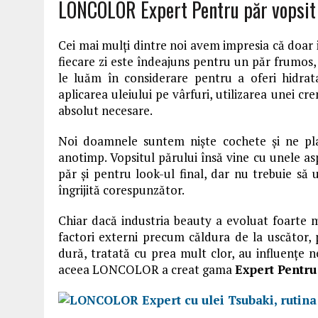
LONCOLOR Expert Pentru păr vopsit 
Cei mai mulți dintre noi avem impresia că doar i
fiecare zi este îndeajuns pentru un păr frumos, î
le luăm în considerare pentru a oferi hidrata
aplicarea uleiului pe vârfuri, utilizarea unei c
absolut necesare.
Noi doamnele suntem niște cochete și ne pla
anotimp. Vopsitul părului însă vine cu unele as
păr și pentru look-ul final, dar nu trebuie să 
îngrijită corespunzător.
Chiar dacă industria beauty a evoluat foarte mu
factori externi precum căldura de la uscător, 
dură, tratată cu prea mult clor, au influențe 
aceea LONCOLOR a creat gama
Expert Pentru 