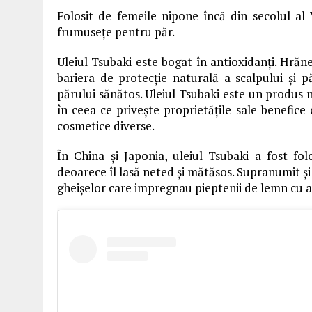
Folosit de femeile nipone încă din secolul al 
frumusețe pentru păr.
Uleiul Tsubaki este bogat în antioxidanți. Hrăneș
bariera de protecție naturală a scalpului și 
părului sănătos. Uleiul Tsubaki este un produs n
în ceea ce privește proprietățile sale benefice
cosmetice diverse.
În China și Japonia, uleiul Tsubaki a fost fo
deoarece îl lasă neted și mătăsos. Supranumit și 
gheișelor care impregnau pieptenii de lemn cu ace