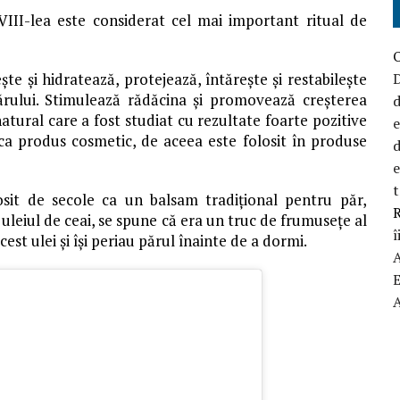
VIII-lea este considerat cel mai important ritual de
D
te și hidratează, protejează, întărește și restabilește
părului. Stimulează rădăcina și promovează creșterea
d
atural care a fost studiat cu rezultate foarte pozitive
 ca produs cosmetic, de aceea este folosit în produse
d
t
losit de secole ca un balsam tradițional pentru păr,
R
uleiul de ceai, se spune că era un truc de frumusețe al
î
st ulei și își periau părul înainte de a dormi.