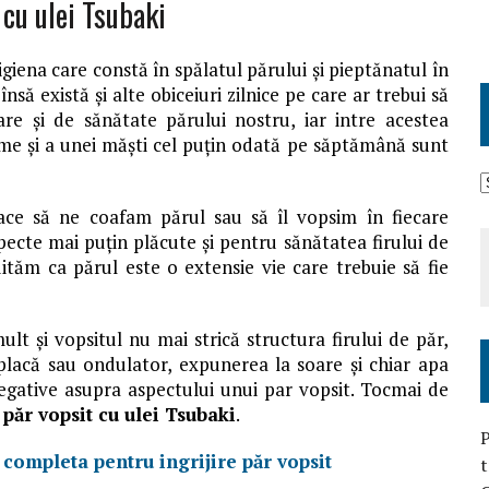
cu ulei Tsubaki
giena care constă în spălatul părului și pieptănatul în
nsă există și alte obiceiuri zilnice pe care ar trebui să
re și de sănătate părului nostru, iar intre acestea
reme și a unei măști cel puțin odată pe săptămână sunt
ce să ne coafam părul sau să îl vopsim în fiecare
pecte mai puțin plăcute și pentru sănătatea firului de
uităm ca părul este o extensie vie care trebuie să fie
lt și vopsitul nu mai strică structura firului de păr,
placă sau ondulator, expunerea la soare și chiar apa
negative asupra aspectului unui par vopsit. Tocmai de
păr vopsit cu ulei Tsubaki
.
t