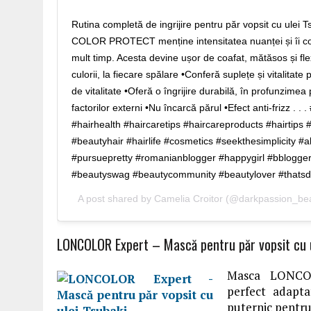
Rutina completă de ingrijire pentru păr vopsit cu ul
COLOR PROTECT menține intensitatea nuanței și îi con
mult timp. Acesta devine ușor de coafat, mătăsos și flexi
culorii, la fiecare spălare •Conferă suplețe și vitalitate p
de vitalitate •Oferă o îngrijire durabilă, în profunzimea
factorilor externi •Nu încarcă părul •Efect anti-frizz . .
#hairhealth #haircaretips #haircareproducts #hairtips #
#beautyhair #hairlife #cosmetics #seekthesimplicity #a
#pursuepretty #romanianblogger #happygirl #bblogge
#beautyswag #beautycommunity #beautylover #thatsda
A post shared by
Camelia Croitor
(@darkpassion_bea
LONCOLOR Expert – Mască pentru păr vopsit cu u
Masca LONCO
perfect adaptat
puternic pentru