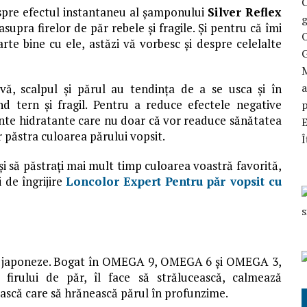
C
espre efectul instantaneu al șamponului
Silver Reflex
g
upra firelor de păr rebele și fragile. Și pentru că îmi
O
te bine cu ele, astăzi vă vorbesc și despre celelalte
M
a
ă, scalpul și părul au tendința de a se usca și în
nd tern și fragil. Pentru a reduce efectele negative
p
nte hidratante care nu doar că vor readuce sănătatea
vor păstra culoarea părului vopsit.
Î
i să păstrați mai mult timp culoarea voastră favorită,
i de îngrijire
Loncolor Expert Pentru păr vopsit cu
iei japoneze. Bogat în OMEGA 9, OMEGA 6 și OMEGA 3,
a firului de păr, îl face să strălucească, calmează
mască care să hrănească părul în profunzime.