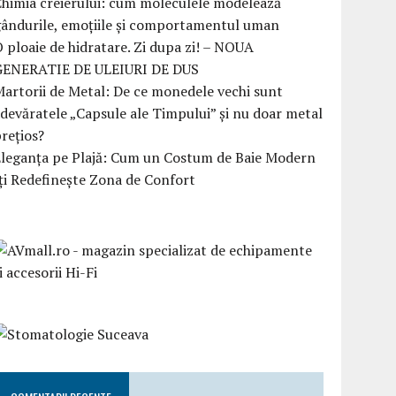
himia creierului: cum moleculele modelează
ândurile, emoțiile și comportamentul uman
 ploaie de hidratare. Zi dupa zi! – NOUA
GENERATIE DE ULEIURI DE DUS
artorii de Metal: De ce monedele vechi sunt
devăratele „Capsule ale Timpului” și nu doar metal
rețios?
Eleganța pe Plajă: Cum un Costum de Baie Modern
ți Redefinește Zona de Confort