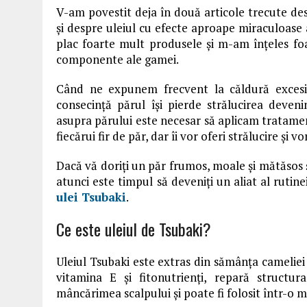
V-am povestit deja în două articole trecute d
și despre uleiul cu efecte aproape miraculoase as
plac foarte mult produsele şi m-am înţeles foar
componente ale gamei.
Când ne expunem frecvent la căldură excesiv
consecință părul își pierde strălucirea deveni
asupra părului este necesar să aplicam tratame
fiecărui fir de păr, dar îi vor oferi strălucire și 
Dacă vă doriți un păr frumos, moale și mătăsos ș
atunci este timpul să deveniți un aliat al rutine
ulei Tsubaki
.
Ce este uleiul de Tsubaki?
Uleiul Tsubaki este extras din sămânța camel
vitamina E și fitonutrienţi, repară structur
mâncărimea scalpului și poate fi folosit într-o 