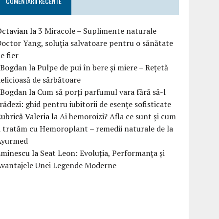
COMENTARII RECENTE
Octavian
la
3 Miracole – Suplimente naturale
octor Yang, soluția salvatoare pentru o sănătate
e fier
eBogdan
la
Pulpe de pui în bere și miere – Rețetă
elicioasă de sărbătoare
eBogdan
la
Cum să porți parfumul vara fără să-l
rădezi: ghid pentru iubitorii de esențe sofisticate
ubrică Valeria
la
Ai hemoroizi? Afla ce sunt și cum
i tratăm cu Hemoroplant – remedii naturale de la
Ayurmed
Eminescu
la
Seat Leon: Evoluția, Performanța și
Avantajele Unei Legende Moderne