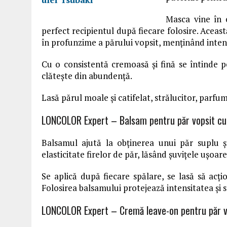
Masca vine în c
perfect recipientul după fiecare folosire. Aceast
în profunzime a părului vopsit, menținând intensi
Cu o consistentă cremoasă şi fină se întinde p
clătește din abundență.
Lasă părul moale și catifelat, strălucitor, parfu
LONCOLOR Expert – Balsam pentru păr vopsit cu 
Balsamul ajută la obținerea unui păr suplu ș
elasticitate firelor de păr, lăsând șuvițele ușoare, 
Se aplică după fiecare spălare, se lasă să acți
Folosirea balsamului protejează intensitatea și 
LONCOLOR Expert – Cremă leave-on pentru păr vo