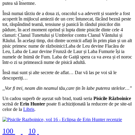
putea să însemne.
Însă numai târziu de a doua zi, oracolul s-a adeverit și soarele a fost
acoperit în mijlocul amiezii de un cerc întunecat, făcând beznă peste
tot, răspândind teamă, tensiune și panică în rândul pisicilor din
pădure, în acel moment oprind și lupta dinte pisicile dinte cele 4
clanuri: Clanul Tunetului și Umbrelor contra Clanul Vântului și
Răului. În același timp, doi dintre ucenicii aflați în prim plan și un alt
pisic primesc nume de războinici:Laba de Leu devine Flacăra de
Leu, Laba de Laur devine Frunză de Laur și Laba Fumurie își ia
numele de Inimă de Fum. Laba de Gaiță spera ca va avea și el noroc
într-o zi sa primească nume de pisică adultă.
Însă mai sunt și alte secrete de aflat… Dar vă las pe voi să le
descoperiți…
,,Vor fi trei, neam din neamul tău,care țin în labe puterea stelelor…”
Un cadou superb de așezat sub brad, toată seria
Pisicile Războinice
scrisă de
Erin Hunter
poate fi achiziționată la reducere de pe site-ul
celor de la
Libris
.
100
10