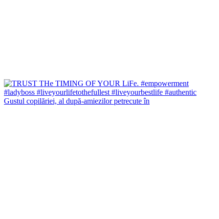
Gustul copilăriei, al după-amiezilor petrecute în