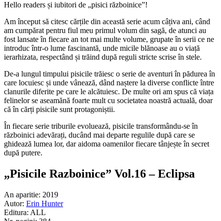
Hello readers și iubitori de „pisici războinice”!
Am început să citesc cărțile din această serie acum câțiva ani, când
am cumpărat pentru fiul meu primul volum din sagă, de atunci au
fost lansate în fiecare an tot mai multe volume, grupate în serii ce ne
introduc într-o lume fascinantă, unde micile blănoase au o viață
ierarhizata, respectând și trăind după reguli stricte scrise în stele.
De-a lungul timpului pisicile trăiesc o serie de aventuri în pădurea în
care locuiesc și unde vânează, dând naștere la diverse conflicte între
clanurile diferite pe care le alcătuiesc. De multe ori am spus că viața
felinelor se aseamănă foarte mult cu societatea noastră actuală, doar
că în cărți pisicile sunt protagoniștii.
În fiecare serie triburile evoluează, pisicile transformându-se în
războinici adevărați, ducând mai departe regulile după care se
ghidează lumea lor, dar aidoma oamenilor fiecare tânjește în secret
după putere.
„Pisicile Razboinice” Vol.16 – Eclipsa
An aparitie: 2019
Autor:
Erin Hunter
Editura: ALL