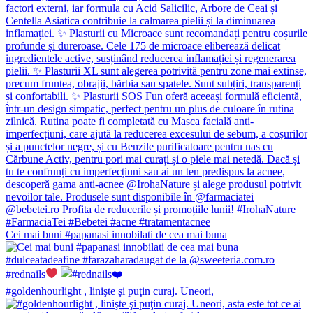
Cei mai buni #papanasi innobilati de cea mai buna
#rednails
#goldenhourlight , linişte şi puţin curaj. Uneori,