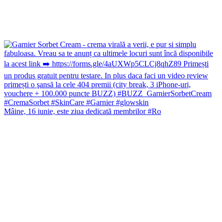
Mâine, 16 iunie, este ziua dedicată membrilor #Ro