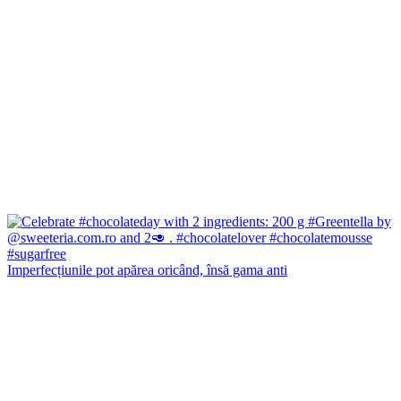
Imperfecțiunile pot apărea oricând, însă gama anti