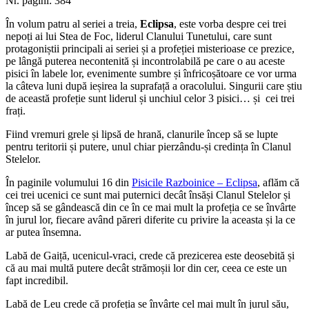
Nr. pagini: 384
În volum patru al seriei a treia,
Eclipsa
, este vorba despre cei trei
nepoți ai lui Stea de Foc, liderul Clanului Tunetului, care sunt
protagoniștii principali ai seriei și a profeției misterioase ce prezice,
pe lângă puterea necontenită și incontrolabilă pe care o au aceste
pisici în labele lor, evenimente sumbre și înfricoșătoare ce vor urma
la câteva luni după ieșirea la suprafață a oracolului. Singurii care știu
de această profeție sunt liderul și unchiul celor 3 pisici… și cei trei
frați.
Fiind vremuri grele și lipsă de hrană, clanurile încep să se lupte
pentru teritorii și putere, unul chiar pierzându-și credința în Clanul
Stelelor.
În paginile volumului 16 din
Pisicile Razboinice – Eclipsa
, aflăm că
cei trei ucenici ce sunt mai puternici decât însăși Clanul Stelelor și
încep să se gândească din ce în ce mai mult la profeția ce se învârte
în jurul lor, fiecare având păreri diferite cu privire la aceasta și la ce
ar putea însemna.
Labă de Gaiță, ucenicul-vraci, crede că prezicerea este deosebită și
că au mai multă putere decât strămoșii lor din cer, ceea ce este un
fapt incredibil.
Labă de Leu crede că profeția se învârte cel mai mult în jurul său,