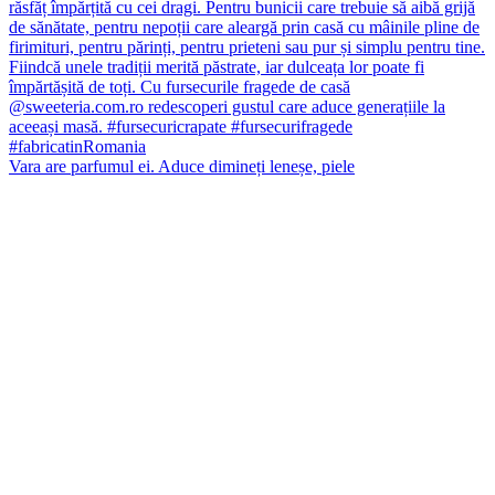
Vara are parfumul ei. Aduce dimineți leneșe, piele