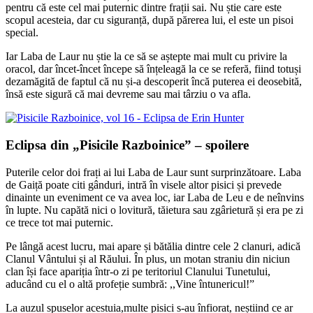
pentru că este cel mai puternic dintre frații sai. Nu știe care este
scopul acesteia, dar cu siguranță, după părerea lui, el este un pisoi
special.
Iar Laba de Laur nu știe la ce să se aștepte mai mult cu privire la
oracol, dar încet-încet începe să înțeleagă la ce se referă, fiind totuși
dezamăgită de faptul că nu și-a descoperit încă puterea ei deosebită,
însă este sigură că mai devreme sau mai târziu o va afla.
Eclipsa din „Pisicile Razboinice” – spoilere
Puterile celor doi frați ai lui Laba de Laur sunt surprinzătoare. Laba
de Gaiță poate citi gânduri, intră în visele altor pisici și prevede
dinainte un eveniment ce va avea loc, iar Laba de Leu e de neînvins
în lupte. Nu capătă nici o lovitură, tăietura sau zgârietură și era pe zi
ce trece tot mai puternic.
Pe lângă acest lucru, mai apare și bătălia dintre cele 2 clanuri, adică
Clanul Vântului și al Răului. În plus, un motan straniu din niciun
clan își face apariția într-o zi pe teritoriul Clanului Tunetului,
aducând cu el o altă profeție sumbră: ,,Vine întunericul!”
La auzul spuselor acestuia,multe pisici s-au înfiorat, neștiind ce ar