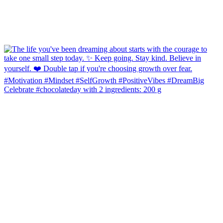
Celebrate #chocolateday with 2 ingredients: 200 g