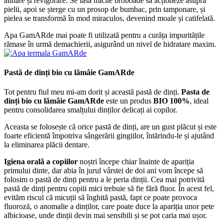
alinare și revigorare. Se lasă micile broboade să acționeze asupra
pielii, apoi se șterge cu un prosop de bumbac, prin tamponare, și
pielea se transformă în mod miraculos, devenind moale și catifelată.
Apa GamARde mai poate fi utilizată pentru a curăța impuritățile
rămase în urmă demachierii, asigurând un nivel de hidratare maxim.
Pastă de dinți bio cu lămâie GamARde
Tot pentru fiul meu mi-am dorit și această pastă de dinți.
Pasta de
dinți bio cu lămâie GamARde
este un produs
BIO 100%
, ideal
pentru consolidarea smalțului dinților delicați ai copilor.
Aceasta se folosește că orice pastă de dinți, are un gust plăcut și este
foarte eficientă împotriva sângerării gingiilor, întărindu-le și ajutând
la eliminarea plăcii dentare.
Igiena orală a copiilor
noștri începe chiar înainte de apariția
primului dinte, dar abia în jurul vârstei de doi ani vom începe să
folosim o pastă de dinți pentru a le peria dinții. Cea mai potrivită
pastă de dinți pentru copiii mici trebuie să fie fără fluor. În acest fel,
evităm riscul că micuții să înghită pastă, fapt ce poate provoca
fluoroză, o anomalie a dinților, care poate duce la apariția unor pete
albicioase, unde dinții devin mai sensibili și se pot caria mai ușor.