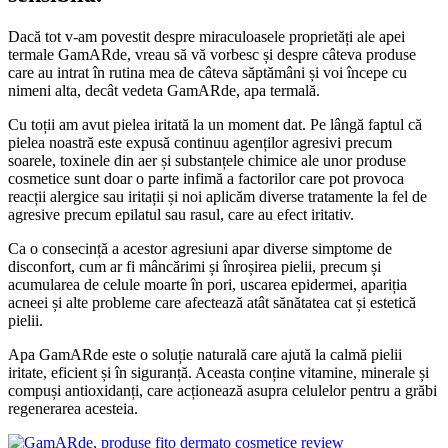
Dacă tot v-am povestit despre miraculoasele proprietăți ale apei
termale GamARde, vreau să vă vorbesc și despre câteva produse
care au intrat în rutina mea de câteva săptămâni și voi începe cu
nimeni alta, decât vedeta GamARde, apa termală.
Cu toții am avut pielea iritată la un moment dat. Pe lângă faptul că
pielea noastră este expusă continuu agenților agresivi precum
soarele, toxinele din aer și substanțele chimice ale unor produse
cosmetice sunt doar o parte infimă a factorilor care pot provoca
reacții alergice sau iritații și noi aplicăm diverse tratamente la fel de
agresive precum epilatul sau rasul, care au efect iritativ.
Ca o consecință a acestor agresiuni apar diverse simptome de
disconfort, cum ar fi mâncărimi și înroșirea pielii, precum și
acumularea de celule moarte în pori, uscarea epidermei, apariția
acneei și alte probleme care afectează atât sănătatea cat și estetică
pielii.
Apa GamARde este o soluție naturală care ajută la calmă pielii
iritate, eficient și în siguranță. Aceasta conține vitamine, minerale și
compuși antioxidanți, care acționează asupra celulelor pentru a grăbi
regenerarea acesteia.