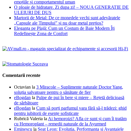
emoțiile și comportamentul uman
O ploaie de hidratare. Zi dupa zi! – NOUA GENERATIE DE
ULEIURI DE DUS
Martorii de Metal: De ce monedele vechi sunt adevăratele
„Capsule ale Timpului” și nu doar metal prețios?
Eleganța pe Plajă: Cum un Costum de Baie Modern Îți
Redefinește Zona de Confort
Comentarii recente
Octavian
la
3 Miracole – Suplimente naturale Doctor Yang,
soluția salvatoare pentru o sănătate de fier
eBogdan
la
Pulpe de pui în bere și miere – Rețetă delicioasă
de sărbătoare
eBogdan
la
Cum să porți parfumul vara fără să-l trădezi: ghid
pentru iubitorii de esențe sofisticate
Rubrică Valeria
la
Ai hemoroizi? Afla ce sunt și cum îi tratăm
cu Hemoroplant – remedii naturale de la Ayurmed
Eminescu
la
Seat Leon: Evoluția, Performanța și Avantajele