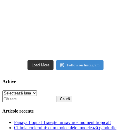
Load More
Follow on Instagram
Arhive
Arhive
Caută
după:
Articole recente
Papaya Loquat Trăiește un savuros moment tropical!
Chimia creierului: cum moleculele modelează gândurile,