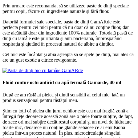
Prin urmare este recomandat să se utilizeze paste de dinți speciale
pentru copii, făcute cu ingrediente naturale și fără fluor.
Datorită formulei sale speciale, pasta de dinți GamARde este
perfecta pentru cei mici pentru că nu doar că nu conține fluor, dar
este alcătuită doar din ingrediente 100% naturale. Totodată pastă de
dinți cu lămâie este purifianta și anti-bacteriană, împrospătând
respirația și ajutând în procesul natural de albire a dinților.
Cel mic este încântat și abia așteaptă să se spele pe dinți, mai ales că
are un gust exotic a citrice revigorante.
Fluid contur ochi antirid cu apă termală Gamarde, 40 ml
După ce am răsfățat pielea și dinții sensibili ai celui mic, iată un
produs senzațional pentru răsfățul meu.
Știm cu toții că pielea din jurul ochilor este cea mai fragilă zonă a
întregii fețe deoarece această zonă are o piele foarte subțire, de fapt,
de zece ori mai subțire decât restul corpului și un nivel de hidratare
foarte mic, deoarece nu conține glande sebacee ce ar emulsionă
pielea într-un proces natural. În plus, microcirculația sângelui