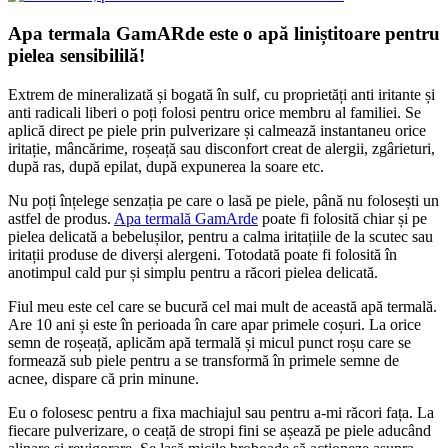
Apa termala GamARde este o apă liniștitoare pentru
pielea sensibililă!
Extrem de mineralizată și bogată în sulf, cu proprietăți anti iritante și
anti radicali liberi o poți folosi pentru orice membru al familiei. Se
aplică direct pe piele prin pulverizare și calmează instantaneu orice
iritație, mâncărime, roșeață sau disconfort creat de alergii, zgârieturi,
după ras, după epilat, după expunerea la soare etc.
Nu poți înțelege senzația pe care o lasă pe piele, până nu folosești un
astfel de produs.
Apa termală GamArde
poate fi folosită chiar și pe
pielea delicată a bebelușilor, pentru a calma iritațiile de la scutec sau
iritații produse de diverși alergeni. Totodată poate fi folosită în
anotimpul cald pur și simplu pentru a răcori pielea delicată.
Fiul meu este cel care se bucură cel mai mult de această apă termală.
Are 10 ani și este în perioada în care apar primele coșuri. La orice
semn de roșeață, aplicăm apă termală și micul punct roșu care se
formează sub piele pentru a se transformă în primele semne de
acnee, dispare că prin minune.
Eu o folosesc pentru a fixa machiajul sau pentru a-mi răcori fața. La
fiecare pulverizare, o ceață de stropi fini se așează pe piele aducând