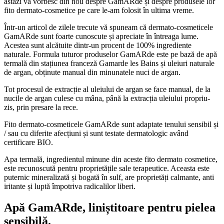
astăzi vă vorbesc din nou despre GamARde și despre produsele lor
fito dermato-cosmetice pe care le-am folosit în ultima vreme.
Într-un articol de zilele trecute vă spuneam că dermato-cosmeticele
GamARde sunt foarte cunoscute și apreciate în întreaga lume.
Acestea sunt alcătuite dintr-un procent de 100% ingrediente
naturale. Formula tuturor produselor GamARde este pe bază de apă
termală din stațiunea franceză Gamarde les Bains și uleiuri naturale
de argan, obținute manual din minunatele nuci de argan.
Tot procesul de extracție al uleiului de argan se face manual, de la
nucile de argan culese cu mâna, până la extracția uleiului propriu-
zis, prin presare la rece.
Fito dermato-cosmeticele GamARde sunt adaptate tenului sensibil și
/ sau cu diferite afecțiuni și sunt testate dermatologic având
certificare BIO.
Apa termală, ingredientul minune din aceste fito dermato cosmetice,
este recunoscută pentru proprietățile sale terapeutice. Aceasta este
puternic mineralizată și bogată în sulf, are proprietăți calmante, anti
iritante și luptă împotriva radicalilor liberi.
Apă GamARde, liniștitoare pentru pielea
sensibilă.