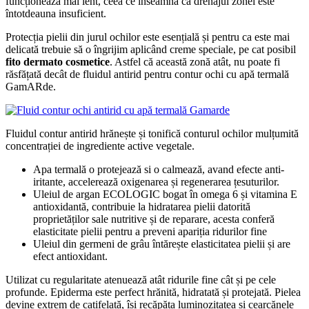
funcționează mai lent, ceea ce înseamnă că drenajul zonei este
întotdeauna insuficient.
Protecția pielii din jurul ochilor este esențială și pentru ca este mai
delicată trebuie să o îngrijim aplicând creme speciale, pe cat posibil
fito dermato cosmetice
. Astfel că această zonă atât, nu poate fi
răsfățată decât de fluidul antirid pentru contur ochi cu apă termală
GamARde.
Fluidul contur antirid hrănește și tonifică conturul ochilor mulțumită
concentrației de ingrediente active vegetale.
Apa termală o protejează si o calmează, avand efecte anti-
iritante, accelerează oxigenarea și regenerarea țesuturilor.
Uleiul de argan ECOLOGIC bogat în omega 6 și vitamina E
antioxidantă, contribuie la hidratarea pielii datorită
proprietăților sale nutritive și de reparare, acesta conferă
elasticitate pielii pentru a preveni apariția ridurilor fine
Uleiul din germeni de grâu întărește elasticitatea pielii și are
efect antioxidant.
Utilizat cu regularitate atenuează atât ridurile fine cât și pe cele
profunde. Epiderma este perfect hrănită, hidratată și protejată. Pielea
devine extrem de catifelată, își recăpăta luminozitatea și cearcănele