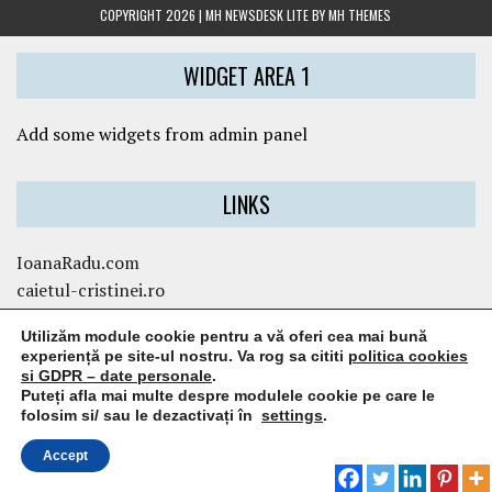
COPYRIGHT 2026 | MH NEWSDESK LITE BY
MH THEMES
WIDGET AREA 1
Add some widgets from admin panel
LINKS
IoanaRadu.com
caietul-cristinei.ro
pediverse.ro
Utilizăm module cookie pentru a vă oferi cea mai bună
experiență pe site-ul nostru. Va rog sa cititi
politica cookies
si GDPR – date personale
.
WIDGET AREA 3
Puteți afla mai multe despre modulele cookie pe care le
folosim si/ sau le dezactivați în
settings
.
Add some widgets from admin panel
Accept