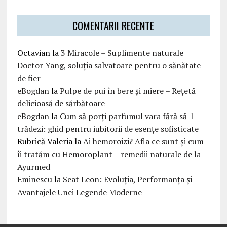
COMENTARII RECENTE
Octavian
la
3 Miracole – Suplimente naturale
Doctor Yang, soluția salvatoare pentru o sănătate
de fier
eBogdan
la
Pulpe de pui în bere și miere – Rețetă
delicioasă de sărbătoare
eBogdan
la
Cum să porți parfumul vara fără să-l
trădezi: ghid pentru iubitorii de esențe sofisticate
Rubrică Valeria
la
Ai hemoroizi? Afla ce sunt și cum
îi tratăm cu Hemoroplant – remedii naturale de la
Ayurmed
Eminescu
la
Seat Leon: Evoluția, Performanța și
Avantajele Unei Legende Moderne