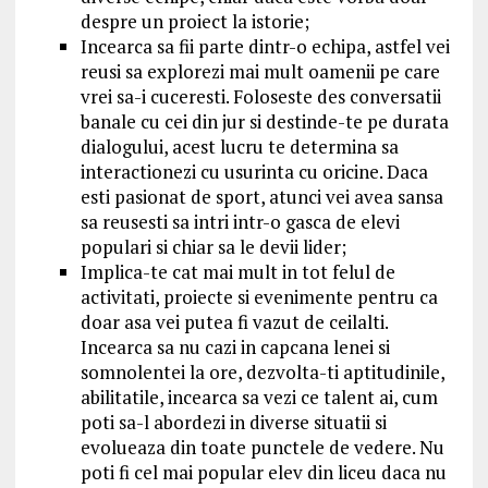
despre un proiect la istorie;
Incearca sa fii parte dintr-o echipa, astfel vei
reusi sa explorezi mai mult oamenii pe care
vrei sa-i cuceresti. Foloseste des conversatii
banale cu cei din jur si destinde-te pe durata
dialogului, acest lucru te determina sa
interactionezi cu usurinta cu oricine. Daca
esti pasionat de sport, atunci vei avea sansa
sa reusesti sa intri intr-o gasca de elevi
populari si chiar sa le devii lider;
Implica-te cat mai mult in tot felul de
activitati, proiecte si evenimente pentru ca
doar asa vei putea fi vazut de ceilalti.
Incearca sa nu cazi in capcana lenei si
somnolentei la ore, dezvolta-ti aptitudinile,
abilitatile, incearca sa vezi ce talent ai, cum
poti sa-l abordezi in diverse situatii si
evolueaza din toate punctele de vedere. Nu
poti fi cel mai popular elev din liceu daca nu