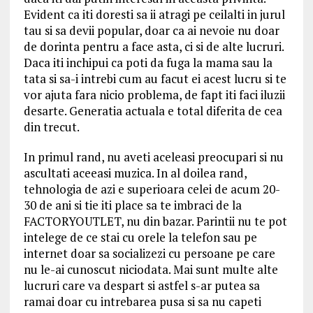
Evident ca iti doresti sa ii atragi pe ceilalti in jurul
tau si sa devii popular, doar ca ai nevoie nu doar
de dorinta pentru a face asta, ci si de alte lucruri.
Daca iti inchipui ca poti da fuga la mama sau la
tata si sa-i intrebi cum au facut ei acest lucru si te
vor ajuta fara nicio problema, de fapt iti faci iluzii
desarte. Generatia actuala e total diferita de cea
din trecut.
In primul rand, nu aveti aceleasi preocupari si nu
ascultati aceeasi muzica. In al doilea rand,
tehnologia de azi e superioara celei de acum 20-
30 de ani si tie iti place sa te imbraci de la
FACTORYOUTLET, nu din bazar. Parintii nu te pot
intelege de ce stai cu orele la telefon sau pe
internet doar sa socializezi cu persoane pe care
nu le-ai cunoscut niciodata. Mai sunt multe alte
lucruri care va despart si astfel s-ar putea sa
ramai doar cu intrebarea pusa si sa nu capeti