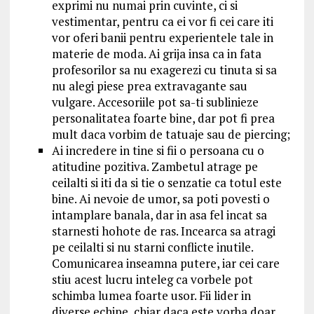
exprimi nu numai prin cuvinte, ci si
vestimentar, pentru ca ei vor fi cei care iti
vor oferi banii pentru experientele tale in
materie de moda. Ai grija insa ca in fata
profesorilor sa nu exagerezi cu tinuta si sa
nu alegi piese prea extravagante sau
vulgare. Accesoriile pot sa-ti sublinieze
personalitatea foarte bine, dar pot fi prea
mult daca vorbim de tatuaje sau de piercing;
Ai incredere in tine si fii o persoana cu o
atitudine pozitiva. Zambetul atrage pe
ceilalti si iti da si tie o senzatie ca totul este
bine. Ai nevoie de umor, sa poti povesti o
intamplare banala, dar in asa fel incat sa
starnesti hohote de ras. Incearca sa atragi
pe ceilalti si nu starni conflicte inutile.
Comunicarea inseamna putere, iar cei care
stiu acest lucru inteleg ca vorbele pot
schimba lumea foarte usor. Fii lider in
diverse echipe, chiar daca este vorba doar