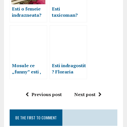
Esti o femeie
Esti
indrazneata?
taxicoman?
Iata 5 modele
Descarca
de genti
Aplicatia GTI
INEDITE
TAXI
pentru tine!
Mosule ce
Esti indragostit
„funny” esti ,
? Floraria
aduci daruri de
online trimite
povesti
dovezi de
amor
Previous post
Next post
BE THE FIRST TO COMMENT