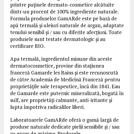
printre puținele dermato-cosmetice alcătuite
dintr-un procent de 100% ingrediente naturale.
Formula produselor GamARde este pe bază de
apă termală și uleiuri naturale de argan, adaptate
tenului sensibil și / sau cu diferite afecțiuni. Toate
produsele sunt testate dermatologic și au
certificare BIO.
Apa termală, ingredientul minune din aceste
dermatocosmetice, provine din stațiunea
franceză Gamarde les Bains și este recunoscută
de către Academia de Medicină Franceză pentru
proprietățile sale terapeutice, încă din 1841. Eau
de Gamarde este puternic mineralizată, bogată în
sulf, are proprietăți calmante, anti-iritante și
lupta împotriva radicalilor liberi.
Laboratoarele GamARde oferă o gamă largă de
produse naturale dedicate pielii sensibile și / sau
cu exces de grăsime. Produsele