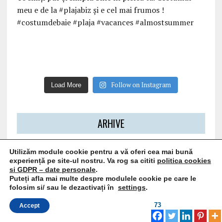
Follow on Instagram
Load More
ARHIVE
Utilizăm module cookie pentru a vă oferi cea mai bună
experiență pe site-ul nostru. Va rog sa cititi
politica cookies
si GDPR – date personale
.
Puteți afla mai multe despre modulele cookie pe care le
folosim si/ sau le dezactivați în
settings
.
73
Accept