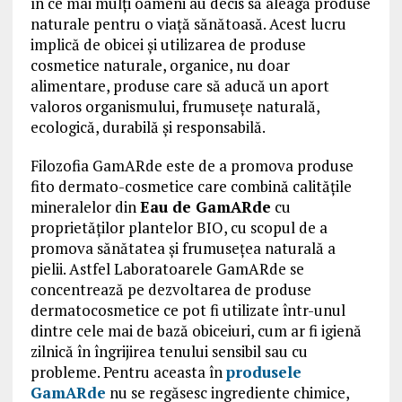
în ce mai mulți oameni au decis să aleagă produse
naturale pentru o viață sănătoasă. Acest lucru
implică de obicei și utilizarea de produse
cosmetice naturale, organice, nu doar
alimentare, produse care să aducă un aport
valoros organismului, frumusețe naturală,
ecologică, durabilă și responsabilă.
Filozofia GamARde este de a promova produse
fito dermato-cosmetice care combină calitățile
mineralelor din
Eau de GamARde
cu
proprietăților plantelor BIO, cu scopul de a
promova sănătatea și frumusețea naturală a
pielii. Astfel Laboratoarele GamARde se
concentrează pe dezvoltarea de produse
dermatocosmetice ce pot fi utilizate într-unul
dintre cele mai de bază obiceiuri, cum ar fi igienă
zilnică în îngrijirea tenului sensibil sau cu
probleme. Pentru aceasta în
produsele
GamARde
nu se regăsesc ingrediente chimice,