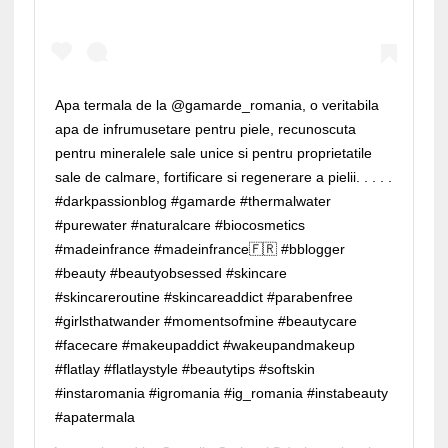
Apa termala de la @gamarde_romania, o veritabila
apa de infrumusetare pentru piele, recunoscuta
pentru mineralele sale unice si pentru proprietatile
sale de calmare, fortificare si regenerare a pielii. . . . .
#darkpassionblog #gamarde #thermalwater
#purewater #naturalcare #biocosmetics
#madeinfrance #madeinfrance🇫🇷 #bblogger
#beauty #beautyobsessed #skincare
#skincareroutine #skincareaddict #parabenfree
#girlsthatwander #momentsofmine #beautycare
#facecare #makeupaddict #wakeupandmakeup
#flatlay #flatlaystyle #beautytips #softskin
#instaromania #igromania #ig_romania #instabeauty
#apatermala