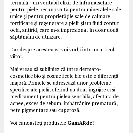
termală – un veritabil elixir de înfrumuseţare
pentru piele, recunoscută pentru mineralele sale
unice şi pentru proprietăţile sale de calmare,
fortificare şi regenerare a pielii şi un fluid contur
ochi, antirid, care m-a impresionat în doar două
săptămâni de utilizare.
Dar despre acestea vă voi vorbi într-un articol
viitor.
Mai vreau să subliniez că între dermato-
cosmetice bio şi cosmeticele bio este o diferenţă
majoră. Primele se adresează unor probleme
specifice ale pielii, oferind nu doar îngrijire ci şi
medicament pentru pielea sensibilă, afectată de
acnee, exces de sebum, îmbătrânire prematură,
pete pigmentare sau cuperoză.
Voi cunoasteţi produsele
GamARde
?