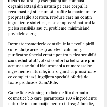
uleiuri naturale și esențiale și alți compusi
organici extrași din natură pe care corpul le
recunoaște și știe cum să profite la maximum de
proprietățile acestora. Produse care nu conțin
ingrediente sintetice, ce se adaptează natural la
pielea sensibilă sau cu probleme, minimizând
posibilele alergii.
Dermatocosmeticele contribuie la nevoile pielii
cu tendințe acneice și au efect calmant și
purificator. Special create pentru pielea sensibilă
sau deshidratată, oferă confort și hidratare prin
acțiunea acidului hialuronic și a numeroaselor
ingrediente naturale, într-o gamă cuprinzătoare
ce completează îngrijirea specială oferită de
toate produsele GamARde.
GamARde este singura linie de fito dermato-
cosmetice bio care garantează 100% ingrediente
naturale în compoziție pentru întreagă familie,