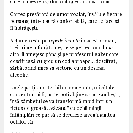
care manevrează din umbră economia lumii.
Cartea presărată de umor voalat, învăluie fiecare
personaj într-o aură confortabilă, care te face să
îl îndrăgeşti.
Acţiunea este pe
repede înainte
în acest roman,
trei crime înfiorătoare, ce se petrec una după
alta, îl ameţesc până şi pe profesorul Baker care
descifrează cu greu un cod aproape… descifrat,
sărbătorind mica sa victorie cu un desfrâu
alcoolic.
Unele părţi sunt teribil de amuzante, oricât de
concentrat ai fi, nu te poţi abţine să nu zâmbeşti,
însă zâmbetul se va transformă rapid într-un
rictus de groază, „văzând” cu ochii minţii
întâmplări ce par să se deruleze aivea înaintea
ochilor tăi.