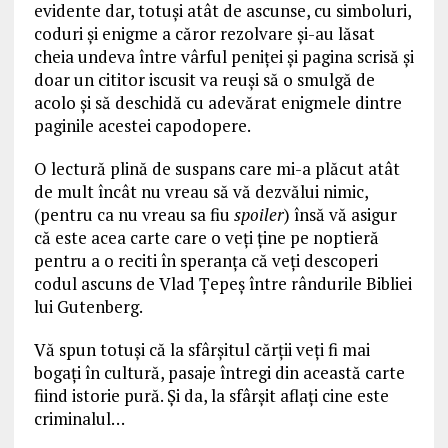
evidente dar, totuşi atât de ascunse, cu simboluri,
coduri şi enigme a căror rezolvare şi-au lăsat
cheia undeva între vârful peniţei şi pagina scrisă şi
doar un cititor iscusit va reuşi să o smulgă de
acolo şi să deschidă cu adevărat enigmele dintre
paginile acestei capodopere.
O lectură plină de suspans care mi-a plăcut atât
de mult încât nu vreau să vă dezvălui nimic,
(pentru ca nu vreau sa fiu
spoiler
) însă vă asigur
că este acea carte care o veţi ţine pe noptieră
pentru a o reciti în speranţa că veţi descoperi
codul ascuns de Vlad Ţepeş între rândurile Bibliei
lui Gutenberg.
Vă spun totuşi că la sfârşitul cărţii veţi fi mai
bogaţi în cultură, pasaje întregi din această carte
fiind istorie pură. Şi da, la sfârşit aflaţi cine este
criminalul…