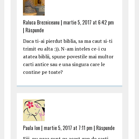
Raluca Brezniceanu
|
martie 5, 2017 at 6:42 pm
|
Răspunde
Daca ti-ai pierdut biblia, sa ma caut si-ti
trimit eu alta :)). N-am inteles ce-i cu
atatea biblii, spune povestile mai multor
carti antice sau e una singura care le
contine pe toate?
Paula Ion
|
martie 5, 2017 at 7:11 pm
|
Răspunde
Eiii, nu prea sunt eu acest gen de carti,