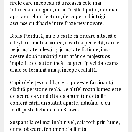
firele care începeau să urzească cele mai
întunecate enigme, m-au încălcit puţin, dar mai
apoi am reluat lectura, descoperind intrigi
ascunse cu dibăcie între fraze nevinovate.
Biblia Pierdută, nu e o carte că oricare alta, să o
citeşti cu mintea aiurea, e cartea perfectă, care e
pe jumătate adevăr şi jumătate ficţiune, însă
aceste două jumătăţi sunt atât de majestuos
împletite de autor, încât cu greu îţi vei da seama
unde se termină una şi începe cealaltă.
Capitolele ţes cu dibăcie, o poveste fascinantă,
clădită pe istorie reală. De altfel toata lumea este
de acord ca veridicitatea anumitor detalii ii
conferă cărții un statut aparte, ridicând-o cu
mult peste ficțiunea lui Brown.
Suspans la cel mai înalt nivel, călătorii prin lume,
crime obscure, fenomene la limita