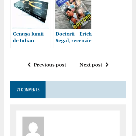
Cenușa lumii
Doctorii – Erich
de Iulian
Segal, recenzie
Băzărea,
carte
recenzie carte
Previous post
Next post
21 COMMENTS