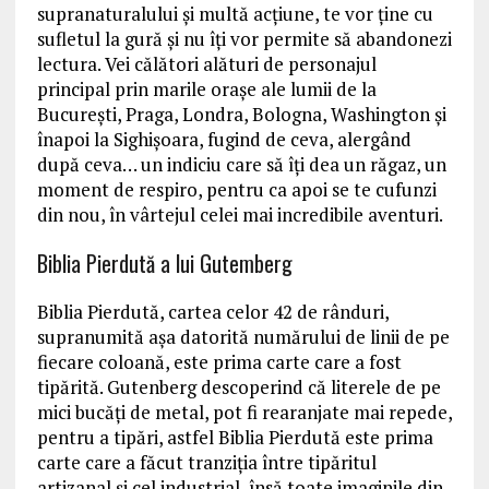
supranaturalului şi multă acţiune, te vor ţine cu
sufletul la gură şi nu îţi vor permite să abandonezi
lectura. Vei călători alături de personajul
principal prin marile oraşe ale lumii de la
Bucureşti, Praga, Londra, Bologna, Washington şi
înapoi la Sighişoara, fugind de ceva, alergând
după ceva… un indiciu care să îţi dea un răgaz, un
moment de respiro, pentru ca apoi se te cufunzi
din nou, în vârtejul celei mai incredibile aventuri.
Biblia Pierdută a lui Gutemberg
Biblia Pierdută, cartea celor 42 de rânduri,
supranumită aşa datorită numărului de linii de pe
fiecare coloană, este prima carte care a fost
tipărită. Gutenberg descoperind că literele de pe
mici bucăţi de metal, pot fi rearanjate mai repede,
pentru a tipări, astfel Biblia Pierdută este prima
carte care a făcut tranziţia între tipăritul
artizanal şi cel industrial, însă toate imaginile din