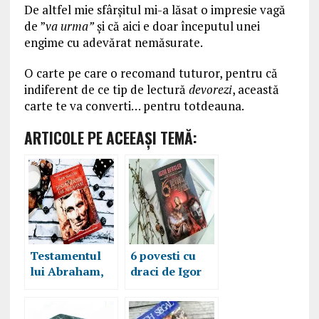
De altfel mie sfârşitul mi-a lăsat o impresie vagă
de ”
va urma”
şi că aici e doar începutul unei
engime cu adevărat nemăsurate.
O carte pe care o recomand tuturor, pentru că
indiferent de ce tip de lectură
devorezi
, această
carte te va converti… pentru totdeauna.
ARTICOLE PE ACEEAŞI TEMĂ:
Testamentul
6 povesti cu
lui Abraham,
draci de Igor
de Igor
Bergler,
Bergler,
recenzie
recenzie carte