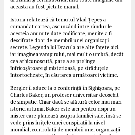
aceasta au fost pictate manal.
Istoria relatează că temutul Vlad Ţepeş a
comandat cartea, ascunzând între rândurile
acesteia anumite date codificate, menite a fi
descifrate doar de membrii unei organizaţii
secrete. Legenda lui Dracula are alte faţete aici,
iar imaginea vampirului, mai mult o umbră, decât
cea arhicunoscută, pare a se prelinge
înfricoşătoare şi misterioasă, pe străduţele
întortocheate, în căutarea următoarei victime.
Bergler îl aduce la o conferință în Sighişoara, pe
Charles Baker, un profesor universitar deosebit
de simpatic. Chiar dacă se alătură celor mai mari
istorici ai lumii, Baker este aici pentru risipi un
mister care planează asupra familiei sale, însă se
vede prins în ițele unei conspirații la nivel
mondial, controlată de membrii unei organizaţii