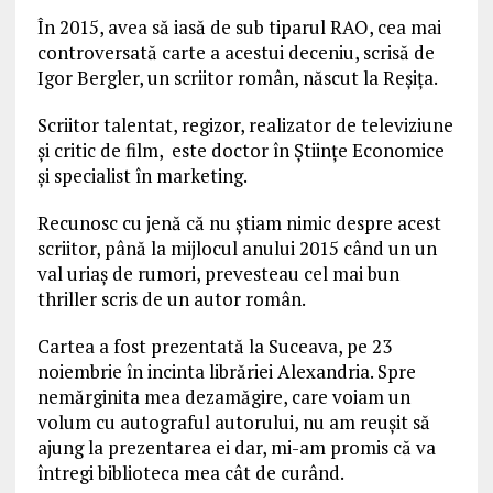
În 2015, avea să iasă de sub tiparul RAO, cea mai
controversată carte a acestui deceniu, scrisă de
Igor Bergler, un scriitor român, născut la Reşiţa.
Scriitor talentat, regizor, realizator de televiziune
şi critic de film, este doctor în Ştiinţe Economice
şi specialist în marketing.
Recunosc cu jenă că nu ştiam nimic despre acest
scriitor, până la mijlocul anului 2015 când un un
val uriaş de rumori, prevesteau cel mai bun
thriller scris de un autor român.
Cartea a fost prezentată la Suceava, pe 23
noiembrie în incinta librăriei Alexandria. Spre
nemărginita mea dezamăgire, care voiam un
volum cu autograful autorului, nu am reuşit să
ajung la prezentarea ei dar, mi-am promis că va
întregi biblioteca mea cât de curând.