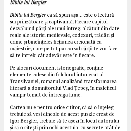
Biblia lui Bergler
Biblia lui Bergler
ca să spun aşa… este o lectură
surprinzătoare şi captivantă. Fiecare capitol
dezvăluind părţi ale unui întreg, alcătuit din date
reale ale istoriei medievale, codexuri, trădări şi
crime și bineînțeles ficțiunea creionată cu
măiestrie, care pe tot parcursul cărții te vor face
să te întrebi cât adevăr este în fiecare.
Pe alocuri document istoriografic, conţine
elemente culese din folclorul întunecat al
Transilvaniei, romanul analizând transformarea
literară a domnitorului Vlad Ţepeş, în maleficul
vampir temut de întreaga lume.
Cartea nu e pentru orice cititor, că să o înţelegi
trebuie să vezi dincolo de acest puzzle creat de
Igor Bergler, trebuie să te aşezi în locul autorului
şi să o citeşti prin ochi acestuia, cu secrete atât de