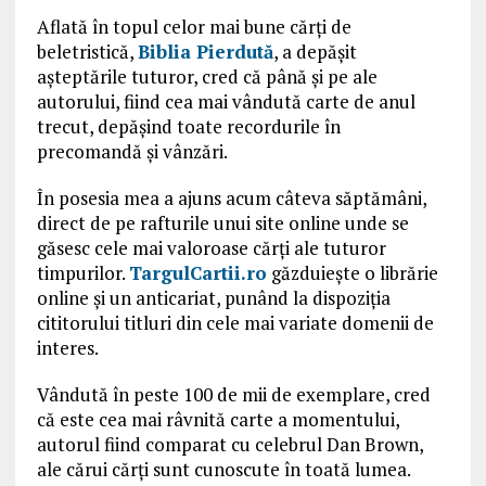
Aflată în topul celor mai bune cărţi de
beletristică,
Biblia Pierdută
, a depăşit
aşteptările tuturor, cred că până şi pe ale
autorului, fiind cea mai vândută carte de anul
trecut, depăşind toate recordurile în
precomandă şi vânzări.
În posesia mea a ajuns acum câteva săptămâni,
direct de pe rafturile unui site online unde se
găsesc cele mai valoroase cărţi ale tuturor
timpurilor.
TargulCartii.ro
găzduieşte o librărie
online şi un anticariat, punând la dispoziţia
cititorului titluri din cele mai variate domenii de
interes.
Vândută în peste 100 de mii de exemplare, cred
că este cea mai râvnită carte a momentului,
autorul fiind comparat cu celebrul Dan Brown,
ale cărui cărţi sunt cunoscute în toată lumea.