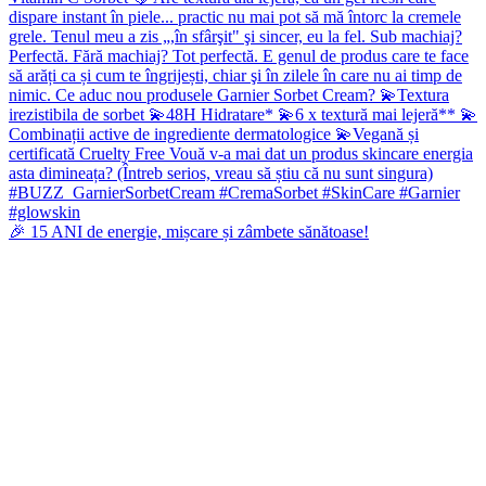
🎉 15 ANI de energie, mișcare și zâmbete sănătoase!