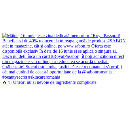
🔥 ✨ Uneori nu ai nevoie de ingrediente complicate