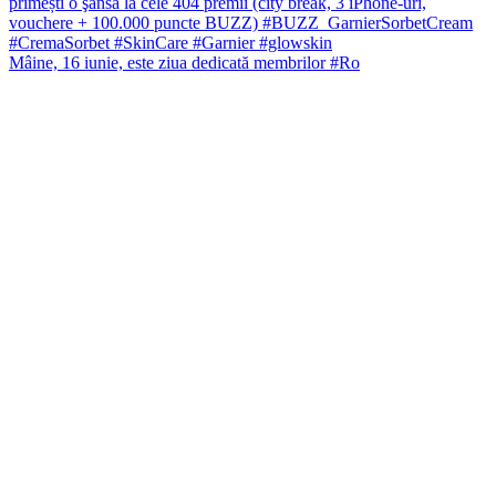
Mâine, 16 iunie, este ziua dedicată membrilor #Ro