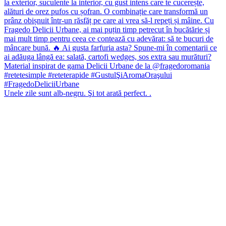
Unele zile sunt alb-negru. Şi tot arată perfect. .