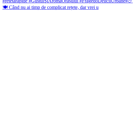
🍽️ Când nu ai timp de complicat rețete, dar vrei u