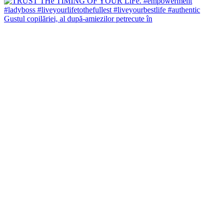
Gustul copilăriei, al după-amiezilor petrecute în