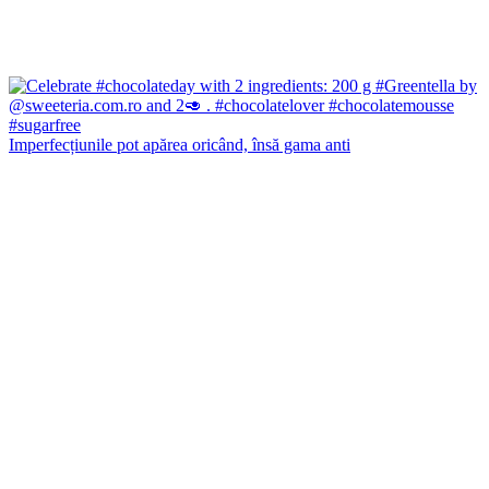
Imperfecțiunile pot apărea oricând, însă gama anti