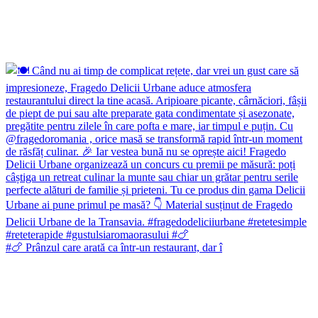
#🍗 Prânzul care arată ca într-un restaurant, dar î