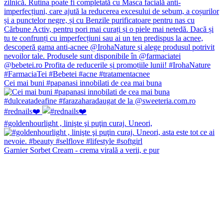
Cei mai buni #papanasi innobilati de cea mai buna
#rednails❤️
#goldenhourlight , linişte şi puţin curaj. Uneori,
Garnier Sorbet Cream - crema virală a verii, e pur