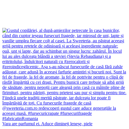
Vara are parfumul ei. Aduce dimineți leneșe, piele