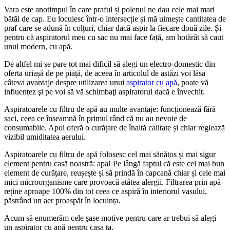
Vara este anotimpul în care praful și polenul ne dau cele mai mari
bătăi de cap. Eu locuiesc într-o intersecție și mă uimește cantitatea de
praf care se adună în colțuri, chiar dacă aspir la fiecare două zile. Și
pentru că aspiratorul meu cu sac nu mai face față, am hotărât să caut
unul modern, cu apă.
De altfel mi se pare tot mai dificil să alegi un electro-domestic din
oferta uriașă de pe piață, de aceea în articolul de astăzi voi lăsa
câteva avantaje despre utilizarea unui
aspirator cu apă
, poate vă
influențez şi pe voi să vă schimbaţi aspiratorul dacă e învechit.
Aspiratoarele cu filtru de apă au multe avantaje: funcționează fără
saci, ceea ce înseamnă în primul rând că nu au nevoie de
consumabile. Apoi oferă o curățare de înaltă calitate și chiar reglează
vizibil umiditatea aerului.
Aspiratoarele cu filtru de apă folosesc cel mai sănătos și mai sigur
element pentru casă noastră: apa! Pe lângă faptul că este cel mai bun
element de curățare, reușește și să prindă în capcană chiar și cele mai
mici microorganisme care provoacă atâtea alergii. Filtrarea prin apă
reține aproape 100% din tot ceea ce aspiră în interiorul vasului,
păstrând un aer proaspăt în locuința.
Acum să enumerăm cele şase motive pentru care ar trebui să alegi
un aspirator cu apă pentru casa ta.