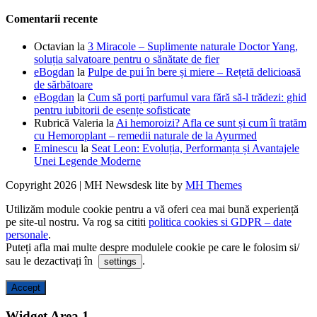
Comentarii recente
Octavian
la
3 Miracole – Suplimente naturale Doctor Yang,
soluția salvatoare pentru o sănătate de fier
eBogdan
la
Pulpe de pui în bere și miere – Rețetă delicioasă
de sărbătoare
eBogdan
la
Cum să porți parfumul vara fără să-l trădezi: ghid
pentru iubitorii de esențe sofisticate
Rubrică Valeria
la
Ai hemoroizi? Afla ce sunt și cum îi tratăm
cu Hemoroplant – remedii naturale de la Ayurmed
Eminescu
la
Seat Leon: Evoluția, Performanța și Avantajele
Unei Legende Moderne
Copyright 2026 | MH Newsdesk lite by
MH Themes
Utilizăm module cookie pentru a vă oferi cea mai bună experiență
pe site-ul nostru. Va rog sa cititi
politica cookies si GDPR – date
personale
.
Puteți afla mai multe despre modulele cookie pe care le folosim si/
sau le dezactivați în
.
settings
Accept
Widget Area 1