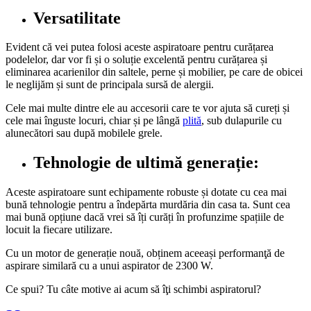
Versatilitate
Evident că vei putea folosi aceste aspiratoare pentru curățarea
podelelor, dar vor fi și o soluție excelentă pentru curățarea și
eliminarea acarienilor din saltele, perne și mobilier, pe care de obicei
le neglijăm și sunt de principala sursă de alergii.
Cele mai multe dintre ele au accesorii care te vor ajuta să cureți și
cele mai înguste locuri, chiar și pe lângă
plită
, sub dulapurile cu
alunecători sau după mobilele grele.
Tehnologie de ultimă generație:
Aceste aspiratoare sunt echipamente robuste și dotate cu cea mai
bună tehnologie pentru a îndepărta murdăria din casa ta. Sunt cea
mai bună opțiune dacă vrei să îți curăți în profunzime spațiile de
locuit la fiecare utilizare.
Cu un motor de generație nouă, obținem aceeași performanţă de
aspirare similară cu a unui aspirator de 2300 W.
Ce spui? Tu câte motive ai acum să îţi schimbi aspiratorul?