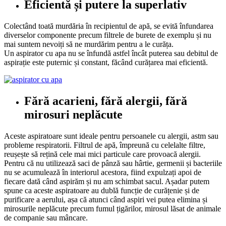
Eficientă și putere la superlativ
Colectând toată murdăria în recipientul de apă, se evită înfundarea
diverselor componente precum filtrele de burete de exemplu și nu
mai suntem nevoiți să ne murdărim pentru a le curăța.
Un aspirator cu apa nu se înfundă astfel încât puterea sau debitul de
aspirație este puternic și constant, făcând curățarea mai eficientă.
Fără acarieni, fără alergii, fără
mirosuri neplăcute
Aceste aspiratoare sunt ideale pentru persoanele cu alergii, astm sau
probleme respiratorii. Filtrul de apă, împreună cu celelalte filtre,
reușește să rețină cele mai mici particule care provoacă alergii.
Pentru că nu utilizează saci de pânză sau hârtie, germenii și bacteriile
nu se acumulează în interiorul acestora, fiind expulzați apoi de
fiecare dată când aspirăm și nu am schimbat sacul. Așadar putem
spune ca aceste aspiratoare au dublă funcție de curățenie și de
purificare a aerului, așa că atunci când aspiri vei putea elimina și
mirosurile neplăcute precum fumul țigărilor, mirosul lăsat de animale
de companie sau mâncare.