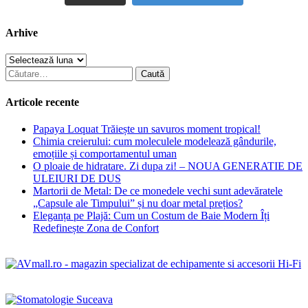
Arhive
Arhive
Caută
după:
Articole recente
Papaya Loquat Trăiește un savuros moment tropical!
Chimia creierului: cum moleculele modelează gândurile,
emoțiile și comportamentul uman
O ploaie de hidratare. Zi dupa zi! – NOUA GENERATIE DE
ULEIURI DE DUS
Martorii de Metal: De ce monedele vechi sunt adevăratele
„Capsule ale Timpului” și nu doar metal prețios?
Eleganța pe Plajă: Cum un Costum de Baie Modern Îți
Redefinește Zona de Confort