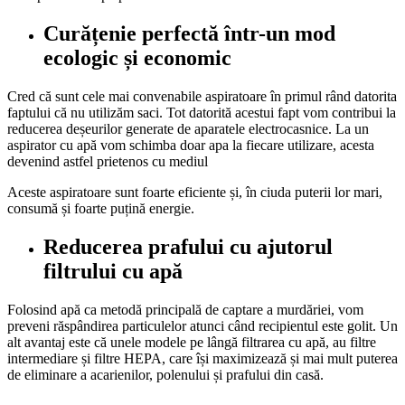
Curățenie perfectă într-un mod
ecologic și economic
Cred că sunt cele mai convenabile aspiratoare în primul rând datorita
faptului că nu utilizăm saci. Tot datorită acestui fapt vom contribui la
reducerea deșeurilor generate de aparatele electrocasnice. La un
aspirator cu apă vom schimba doar apa la fiecare utilizare, acesta
devenind astfel prietenos cu mediul
Aceste aspiratoare sunt foarte eficiente și, în ciuda puterii lor mari,
consumă și foarte puțină energie.
Reducerea prafului cu ajutorul
filtrului cu apă
Folosind apă ca metodă principală de captare a murdăriei, vom
preveni răspândirea particulelor atunci când recipientul este golit. Un
alt avantaj este că unele modele pe lângă filtrarea cu apă, au filtre
intermediare și filtre HEPA, care își maximizează și mai mult puterea
de eliminare a acarienilor, polenului și prafului din casă.