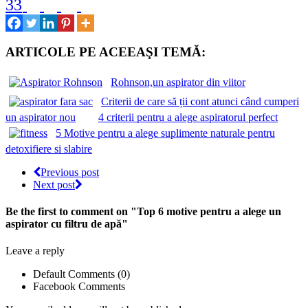
33
ARTICOLE PE ACEEAŞI TEMĂ:
Rohnson,un aspirator din viitor
Criterii de care să ții cont atunci când cumperi
un aspirator nou
4 criterii pentru a alege aspiratorul perfect
5 Motive pentru a alege suplimente naturale pentru
detoxifiere si slabire
Previous post
Next post
Be the first to comment
on "Top 6 motive pentru a alege un
aspirator cu filtru de apă"
Leave a reply
Default Comments (0)
Facebook Comments