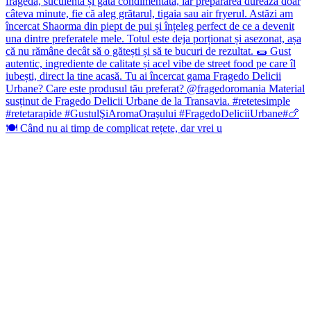
🍽️ Când nu ai timp de complicat rețete, dar vrei u