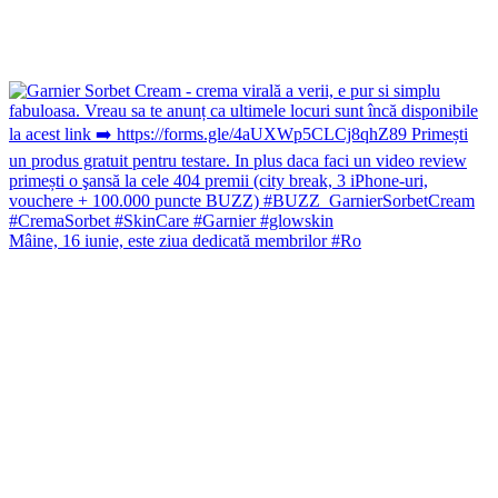
Mâine, 16 iunie, este ziua dedicată membrilor #Ro