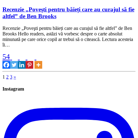
Recenzie „Poveşti pentru băieți care au curajul să fie
altfel” de Ben Brooks
Recenzie „Poveşti pentru băieți care au curajul să fie altfel” de Ben
Brooks Hello readers, astăzi vă vorbesc despre o carte absolut
minunată pe care orice copil ar trebui să o citească. Lectura acesteia
îi…
54
Paginație
1
2
3
»
articole
Instagram