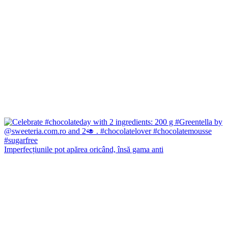
Imperfecțiunile pot apărea oricând, însă gama anti