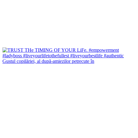
Gustul copilăriei, al după-amiezilor petrecute în