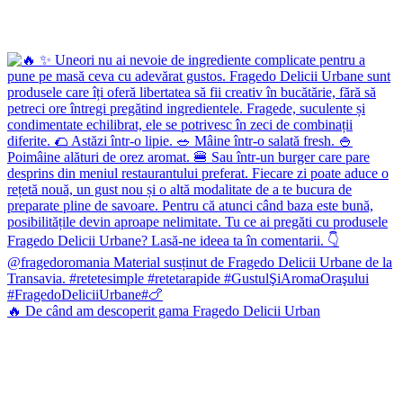
🔥 De când am descoperit gama Fragedo Delicii Urban