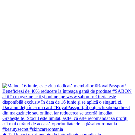
🔥 ✨ Uneori nu ai nevoie de ingrediente complicate