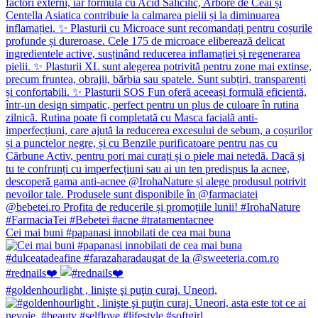
Cei mai buni #papanasi innobilati de cea mai buna
#rednails❤️
#goldenhourlight , linişte şi puţin curaj. Uneori,