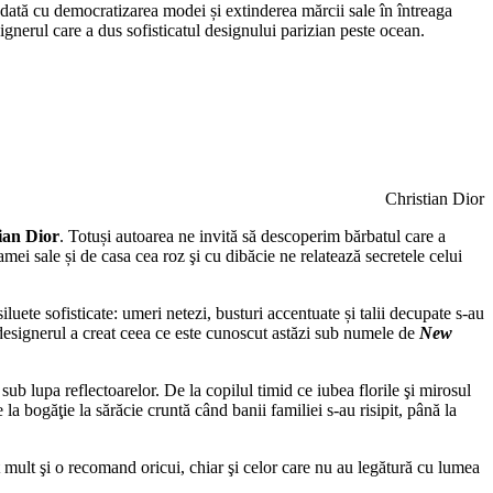
d odată cu democratizarea modei și extinderea mărcii sale în întreaga
ignerul care a dus sofisticatul designului parizian peste ocean.
Christian Dior
ian Dior
. Totuși autoarea ne invită să descoperim bărbatul care a
ei sale și de casa cea roz şi cu dibăcie ne relatează secretele celui
uete sofisticate: umeri netezi, busturi accentuate și talii decupate s-au
 designerul a creat ceea ce este cunoscut astăzi sub numele de
New
t sub lupa reflectoarelor. De la copilul timid ce iubea florile şi mirosul
 la bogăţie la sărăcie cruntă când banii familiei s-au risipit, până la
t mult şi o recomand oricui, chiar şi celor care nu au legătură cu lumea