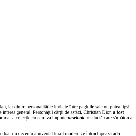
n, iar dintre personalităţile invitate între paginile sale nu putea lipsi
interes general. Personajul cărții de astăzi, Christian Dior,
a fost
prima sa colecție cu care va impune
newlook
, o siluetă care sărbătorea
în doar un deceniu a inventat luxul modern ce întruchipează arta