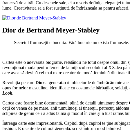
franceză de a trăi. Cu desenele sale, el a rescris definiţia eleganţei t
lume. Creativitatea sa a fost susținută de îndrăzneala sa pentru afaceri
Dior de Bertrand Meyer-Stabley
Secretul frumuseții e bucuria. Fără bucurie nu exista frumusete.
Cartea este o adevărată biografie, relatându-ne totul despre omul din 
revoluționat moda pentru femei de la mijlocul secolului al XX-lea până 
care avea să devină cel mai mare creator de modă feminină din toate t
Revoluția pe care
Dior
a generat-o în obiceiurile de îmbrăcăminte ale f
opus formelor masculine, identificate cu costumele bărbaților, soldați,
Look
.
Cartea este foarte bine documentată, plină de detalii uimitoare despre
C
ceţii ce venea de pe mare, anii tumultuoși ai tinereţii, petrecuţi aidoma 
sclipirea de geniu ce i-a adus faima şi modul în care şi-a luat rămas b
Întreaga carte este impresionantă. Capitol după capitol te ţine subjugat
fashion. E o carte de cultură generală, scrisă într-un mod fabulos!