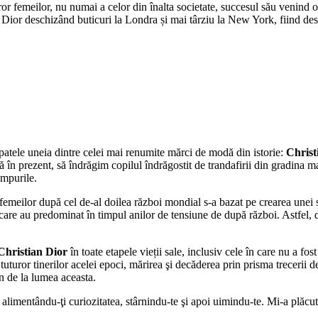
uturor femeilor, nu numai a celor din înalta societate, succesul său venin
, Dior deschizând buticuri la Londra și mai târziu la New York, fiind des
spatele uneia dintre celei mai renumite mărci de modă din istorie:
Christ
în prezent, să îndrăgim copilul îndrăgostit de trandafirii din gradina mam
impurile.
emeilor după cel de-al doilea război mondial s-a bazat pe crearea unei sil
 care au predominat în timpul anilor de tensiune de după război. Astfel,
hristian Dior
în toate etapele vieții sale, inclusiv cele în care nu a fos
tuturor tinerilor acelei epoci, mărirea şi decăderea prin prisma trecerii de
un de la lumea aceasta.
 alimentându-ţi curiozitatea, stârnindu-te şi apoi uimindu-te. Mi-a plăcu