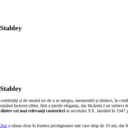
Stabley
Stabley
lebrități și de modu­l lor de a se integra, memorabil și distinct, în cotidia
ând factorul elitist, fără a pierde eleganţa, dar făcându-l un subiect de 
dintre cei mai relevanți couturieri
ai secolului XX, lansând în 1947 
Dior
a rămas doar în fruntea prestigioasei sale case timp de 10 ani, dar 