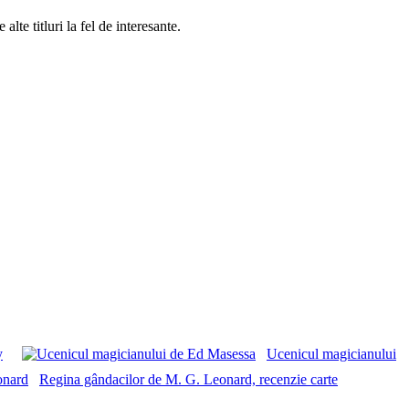
 alte titluri la fel de interesante.
y
Ucenicul magicianului
Regina gândacilor de M. G. Leonard, recenzie carte