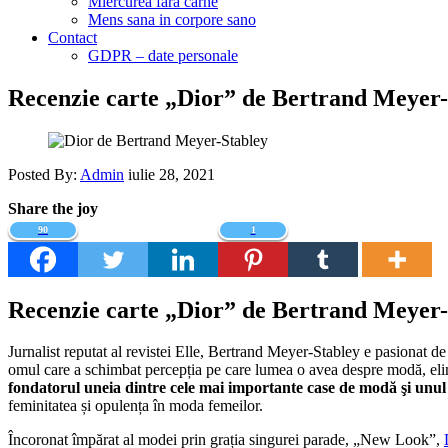
Miercurea fara carne
Mens sana in corpore sano
Contact
GDPR – date personale
Recenzie carte „Dior” de Bertrand Meyer-
Posted By:
Admin
iulie 28, 2021
Share the joy
90
1
Recenzie carte „Dior” de Bertrand Meyer-
Jurnalist reputat al revistei Elle, Bertrand Meyer-Stabley e pasionat de ce
omul care a schimbat percepția pe care lumea o avea despre modă, elimin
fondatorul uneia dintre cele mai importante case de modă şi unul 
feminitatea și opulența în moda femeilor.
Încoronat împărat al modei prin grația singurei parade, „New Look”,