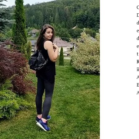
D
d
d
t
R
î