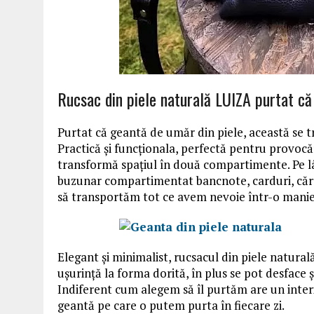
Rucsac din piele naturală LUIZA purtat c
Purtat că geantă de umăr din piele, această se t
Practică și funcționala, perfectă pentru provocăr
transformă spațiul în două compartimente. Pe l
buzunar compartimentat bancnote, carduri, cărț
să transportăm tot ce avem nevoie într-o mani
Elegant și minimalist, rucsacul din piele natural
ușurință la forma dorită, în plus se pot desface 
Indiferent cum alegem să îl purtăm are un interi
geantă pe care o putem purta în fiecare zi.