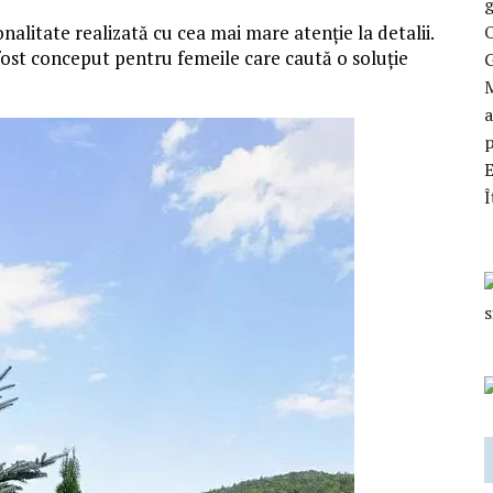
g
O
onalitate realizată cu cea mai mare atenție la detalii.
 fost conceput pentru femeile care caută o soluție
M
a
p
Î