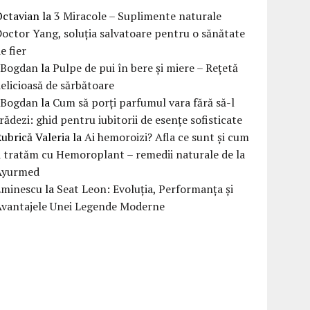
Octavian
la
3 Miracole – Suplimente naturale
octor Yang, soluția salvatoare pentru o sănătate
e fier
eBogdan
la
Pulpe de pui în bere și miere – Rețetă
elicioasă de sărbătoare
eBogdan
la
Cum să porți parfumul vara fără să-l
rădezi: ghid pentru iubitorii de esențe sofisticate
ubrică Valeria
la
Ai hemoroizi? Afla ce sunt și cum
i tratăm cu Hemoroplant – remedii naturale de la
Ayurmed
Eminescu
la
Seat Leon: Evoluția, Performanța și
Avantajele Unei Legende Moderne