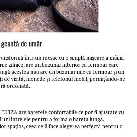
ă geantă de umăr
ransformă într-un rucsac cu o simplă mișcare a mâinii.
ile zilnice, are un buzunar interior cu fermoar care
ângă acestea mai are un buzunar mic cu fermoar și un
i de vizită, monede și telefonul mobil, permițându-ne
eră ordonată.
ă LUIZA are baretele confortabile ce pot fi ajustate cu
și uni intre ele pentru a forma o bareta lunga.
or spațios, ceea ce îl face alegerea perfectă pentru o