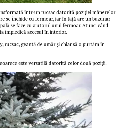
ransformată într-un rucsac datorită poziției mânerelor
are se închide cu fermoar, iar în față are un buzunar
pală se face cu ajutorul unui fermoar. Atunci când
ia împiedică accesul în interior.
, rucsac, geantă de umăr și chiar să o purtăm în
oarece este versatilă datorită celor două poziții.