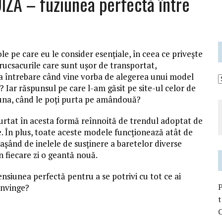
UIZA – fuziunea perfectă între
e pe care eu le consider esențiale, în ceea ce privește
i rucsacurile care sunt ușor de transportat,
rea întrebare când vine vorba de alegerea unui model
 Iar răspunsul pe care l-am găsit pe site-ul celor de
 una, când le poți purta pe amândouă?
purtat în acesta formă reînnoită de trendul adoptat de
 În plus, toate aceste modele funcționează atât de
atașând de inelele de susţinere a baretelor diverse
n fiecare zi o geantă nouă.
siunea perfectă pentru a se potrivi cu tot ce ai
onvinge?
t
C