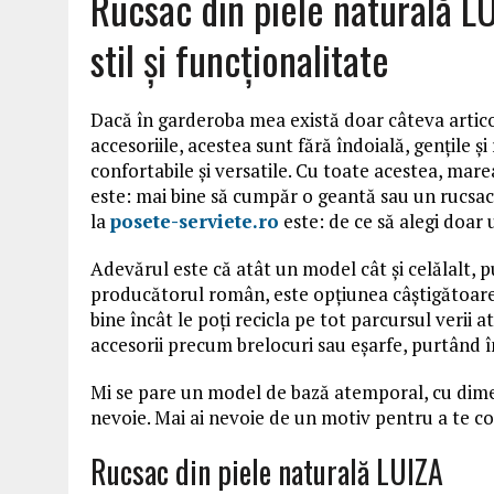
Rucsac din piele naturală L
stil și funcționalitate
Dacă în garderoba mea există doar câteva articol
accesoriile, acestea sunt fără îndoială, gențile ș
confortabile și versatile. Cu toate acestea, ma
este: mai bine să cumpăr o geantă sau un rucsac?
la
posete-serviete.ro
este: de ce să alegi doar
Adevărul este că atât un model cât și celălalt, 
producătorul român, este opțiunea câștigătoare.
bine încât le poți recicla pe tot parcursul verii 
accesorii precum brelocuri sau eşarfe, purtând î
Mi se pare un model de bază atemporal, cu dimen
nevoie. Mai ai nevoie de un motiv pentru a te c
Rucsac din piele naturală LUIZA