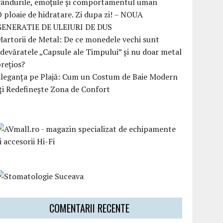
ândurile, emoțiile și comportamentul uman
 ploaie de hidratare. Zi dupa zi! – NOUA
GENERATIE DE ULEIURI DE DUS
artorii de Metal: De ce monedele vechi sunt
devăratele „Capsule ale Timpului” și nu doar metal
rețios?
Eleganța pe Plajă: Cum un Costum de Baie Modern
ți Redefinește Zona de Confort
COMENTARII RECENTE