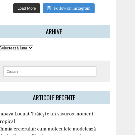
Follow on Instagram
Load More
ARHIVE
ARTICOLE RECENTE
Papaya Loquat Trăiește un savuros moment
ropical!
himia creierului: cum moleculele modelează