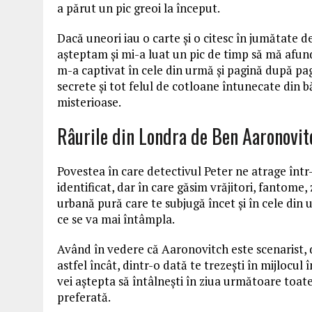
a părut un pic greoi la început.
Dacă uneori iau o carte și o citesc în jumătate d
așteptam și mi-a luat un pic de timp să mă afund
m-a captivat în cele din urmă și pagină după pa
secrete și tot felul de cotloane întunecate din 
misterioase.
Râurile din Londra de Ben Aaronovit
Povestea în care detectivul Peter ne atrage într-
identificat, dar în care găsim vrăjitori, fantome, 
urbană pură care te subjugă încet și în cele din 
ce se va mai întâmpla.
Având în vedere că Aaronovitch este scenarist, d
astfel încât, dintr-o dată te trezești în mijlocul 
vei aștepta să întâlnești în ziua următoare toat
preferată.