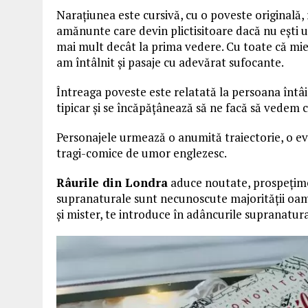
Narațiunea este cursivă, cu o poveste originală, 
amănunte care devin plictisitoare dacă nu ești un
mai mult decât la prima vedere. Cu toate că mie 
am întâlnit și pasaje cu adevărat sufocante.
Întreaga poveste este relatată la persoana întâi,
tipicar și se încăpățânează să ne facă să vedem cu 
Personajele urmează o anumită traiectorie, o evo
tragi-comice de umor englezesc.
Râurile din Londra
aduce noutate, prospețime 
supranaturale sunt necunoscute majorității oamen
și mister, te introduce în adâncurile supranatural