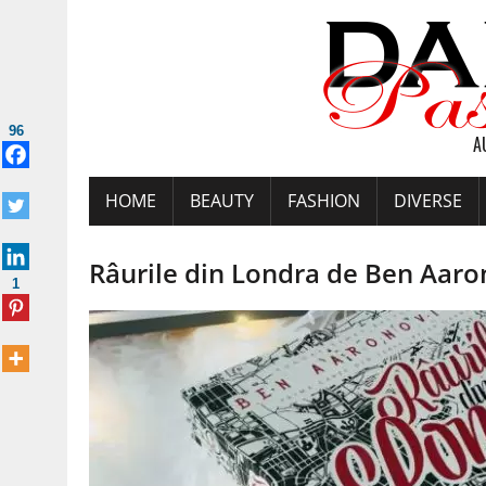
96
A
HOME
BEAUTY
FASHION
DIVERSE
Râurile din Londra de Ben Aaron
1