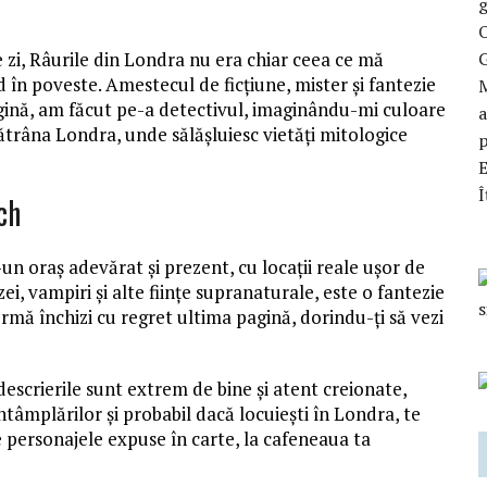
g
O
e zi, Râurile din Londra nu era chiar ceea ce mă
 în poveste. Amestecul de ficțiune, mister și fantezie
M
gină, am făcut pe-a detectivul, imaginându-mi culoare
a
bătrâna Londra, unde sălășluiesc vietăți mitologice
p
Î
ch
un oraș adevărat și prezent, cu locații reale ușor de
zei, vampiri și alte ființe supranaturale, este o fantezie
urmă închizi cu regret ultima pagină, dorindu-ți să vezi
escrierile sunt extrem de bine și atent creionate,
întâmplărilor și probabil dacă locuiești în Londra, te
e personajele expuse în carte, la cafeneaua ta