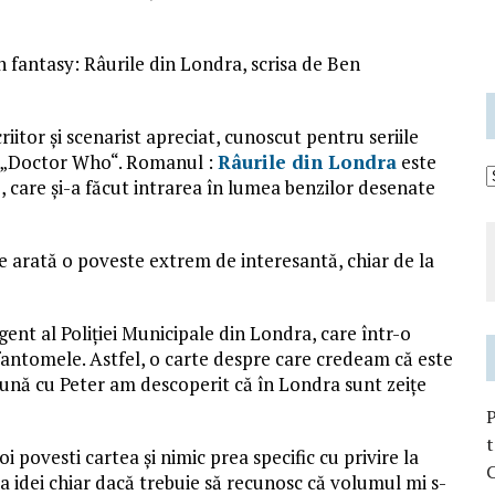
n fantasy: Râurile din Londra, scrisa de Ben
iitor și scenarist apreciat, cunoscut pentru seriile
F „Doctor Who“. Romanul :
Râurile din Londra
este
, care și-a făcut intrarea în lumea benzilor desenate
se arată o poveste extrem de interesantă, chiar de la
gent al Poliției Municipale din Londra, care într-o
fantomele. Astfel, o carte despre care credeam că este
eună cu Peter am descoperit că în Londra sunt zeițe
t
 povesti cartea și nimic prea specific cu privire la
C
a idei chiar dacă trebuie să recunosc că volumul mi s-