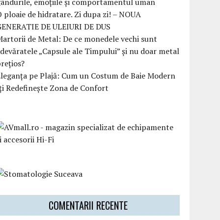
ândurile, emoțiile și comportamentul uman
 ploaie de hidratare. Zi dupa zi! – NOUA
GENERATIE DE ULEIURI DE DUS
artorii de Metal: De ce monedele vechi sunt
devăratele „Capsule ale Timpului” și nu doar metal
rețios?
Eleganța pe Plajă: Cum un Costum de Baie Modern
ți Redefinește Zona de Confort
COMENTARII RECENTE