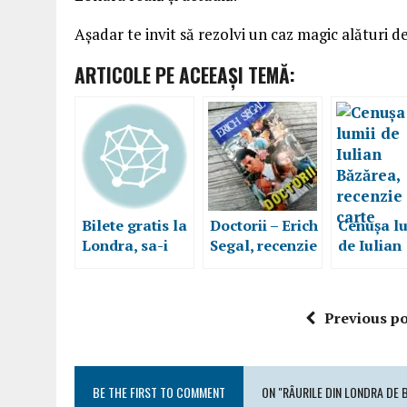
Așadar te invit să rezolvi un caz magic alături d
ARTICOLE PE ACEEAŞI TEMĂ:
Bilete gratis la
Doctorii – Erich
Cenușa l
Londra, sa-i
Segal, recenzie
de Iulian
vezi pe Stejari
carte
Băzărea,
recenzie 
Previous po
BE THE FIRST TO COMMENT
ON "RÂURILE DIN LONDRA DE 