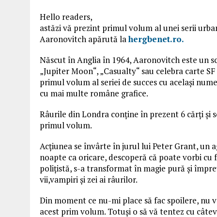
Hello readers,
astăzi vă prezint primul volum al unei serii urba
Aaronovitch apărută la
hergbenet.ro.
Născut în Anglia în 1964, Aaronovitch este un scr
„Jupiter Moon“, „Casualty“ sau celebra carte S
primul volum al seriei de succes cu același nume
cu mai multe române grafice.
Râurile din Londra conține în prezent 6 cărți și 
primul volum.
Acțiunea se învârte în jurul lui Peter Grant, un a
noapte ca oricare, descoperă că poate vorbi cu 
polițistă, s-a transformat în magie pură și împr
vii,vampiri și zei ai râurilor.
Din moment ce nu-mi place să fac spoilere, nu voi
acest prim volum. Totuși o să vă tentez cu câtev