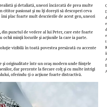
realistă și detaliată, uneori încărcată de prea multe
 cititor pasionat și nu îți dorești să descoperi ceva
D
îmi plac foarte mult descrierile de acest gen, uneori
d
d
 din punctul de vedere al lui Peter, care este foarte
ochii minții locurile și acțiunile la care ia parte.
t
R
luție vizibilă în toată povestea presărată cu accente
î
și originalitate într-un oraș modern unde ființele
ilor, dar prezente la fiecare colț și cu multe intrigi
ului, oferindu-ți o acțiune foarte distractivă.