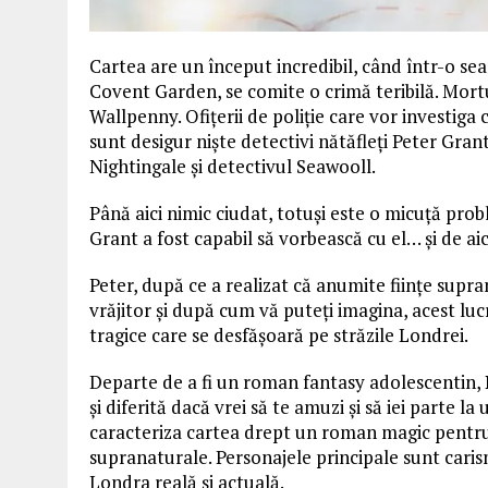
Cartea are un început incredibil, când într-o se
Covent Garden, se comite o crimă teribilă. Mortu
Wallpenny. Ofițerii de poliție care vor investiga 
sunt desigur niște detectivi nătăfleți Peter Gran
Nightingale și detectivul Seawooll.
Până aici nimic ciudat, totuși este o micuță pro
Grant a fost capabil să vorbească cu el… și de ai
Peter, după ce a realizat că anumite ființe supr
vrăjitor și după cum vă puteți imagina, acest lu
tragice care se desfășoară pe străzile Londrei.
Departe de a fi un roman fantasy adolescentin,
și diferită dacă vrei să te amuzi și să iei parte 
caracteriza cartea drept un roman magic pentru a
supranaturale. Personajele principale sunt caris
Londra reală și actuală.