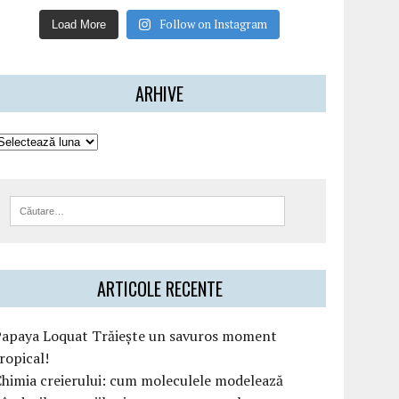
Follow on Instagram
Load More
ARHIVE
ARTICOLE RECENTE
Papaya Loquat Trăiește un savuros moment
ropical!
himia creierului: cum moleculele modelează