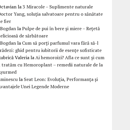
Octavian
la
3 Miracole – Suplimente naturale
octor Yang, soluția salvatoare pentru o sănătate
e fier
eBogdan
la
Pulpe de pui în bere și miere – Rețetă
elicioasă de sărbătoare
eBogdan
la
Cum să porți parfumul vara fără să-l
rădezi: ghid pentru iubitorii de esențe sofisticate
ubrică Valeria
la
Ai hemoroizi? Afla ce sunt și cum
i tratăm cu Hemoroplant – remedii naturale de la
Ayurmed
Eminescu
la
Seat Leon: Evoluția, Performanța și
Avantajele Unei Legende Moderne