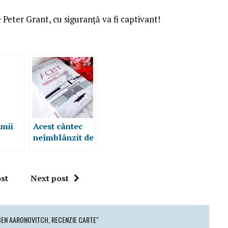
e Peter Grant, cu siguranță va fi captivant!
umii
Acest cântec
neîmblânzit de
Victoria
carte
Schwab,
recenzie carte
st
Next post
BEN AARONOVITCH, RECENZIE CARTE"