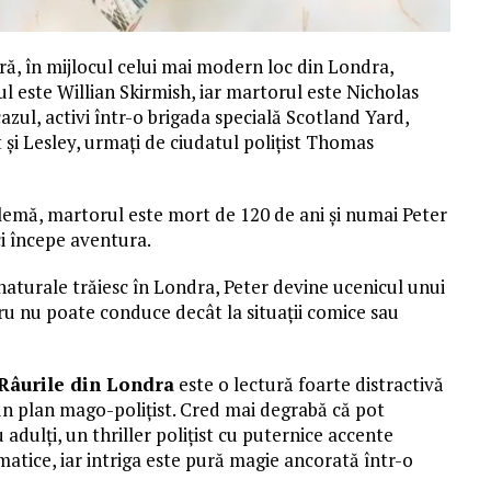
ară, în mijlocul celui mai modern loc din Londra,
l este Willian Skirmish, iar martorul este Nicholas
cazul, activi într-o brigada specială Scotland Yard,
t și Lesley, urmați de ciudatul polițist Thomas
blemă, martorul este mort de 120 de ani și numai Peter
ci începe aventura.
anaturale trăiesc în Londra, Peter devine ucenicul unui
cru nu poate conduce decât la situații comice sau
Râurile din Londra
este o lectură foarte distractivă
la un plan mago-polițist. Cred mai degrabă că pot
dulți, un thriller polițist cu puternice accente
matice, iar intriga este pură magie ancorată într-o