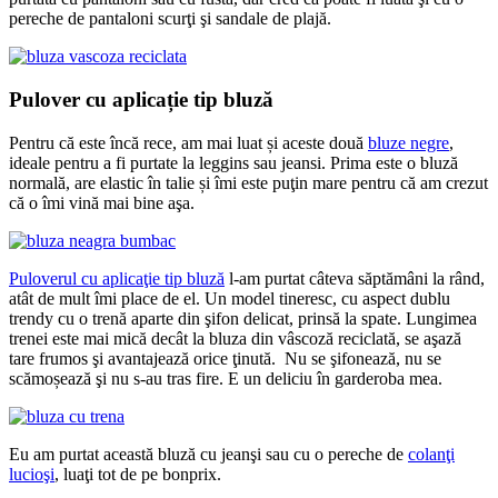
pereche de pantaloni scurţi şi sandale de plajă.
Pulover cu aplicație tip bluză
Pentru că este încă rece, am mai luat și aceste două
bluze negre
,
ideale pentru a fi purtate la leggins sau jeansi. Prima este o bluză
normală, are elastic în talie și îmi este puţin mare pentru că am crezut
că o îmi vină mai bine aşa.
Puloverul cu aplicaţie tip bluză
l-am purtat câteva săptămâni la rând,
atât de mult îmi place de el. Un model tineresc, cu aspect dublu
trendy cu o trenă aparte din şifon delicat, prinsă la spate. Lungimea
trenei este mai mică decât la bluza din vâscoză reciclată, se aşază
tare frumos şi avantajează orice ţinută. Nu se şifonează, nu se
scămoșează şi nu s-au tras fire. E un deliciu în garderoba mea.
Eu am purtat această bluză cu jeanşi sau cu o pereche de
colanţi
lucioşi
, luaţi tot de pe bonprix.