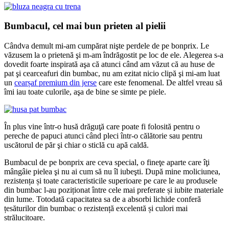
Bumbacul, cel mai bun prieten al pielii
Cândva demult mi-am cumpărat nişte perdele de pe bonprix. Le
văzusem la o prietenă şi m-am îndrăgostit pe loc de ele. Alegerea s-a
dovedit foarte inspirată aşa că atunci când am văzut că au huse de
pat şi cearceafuri din bumbac, nu am ezitat nicio clipă şi mi-am luat
un
cearșaf premium din jerse
care este fenomenal. De altfel vreau să
îmi iau toate culorile, aşa de bine se simte pe piele.
În plus vine într-o husă drăguţă care poate fi folosită pentru o
pereche de papuci atunci când pleci într-o călătorie sau pentru
uscătorul de păr şi chiar o sticlă cu apă caldă.
Bumbacul de pe bonprix are ceva special, o fineţe aparte care îţi
mângâie pielea şi nu ai cum să nu îl iubeşti. După mine moliciunea,
rezistența și toate caracteristicile superioare pe care le au produsele
din bumbac l-au poziționat între cele mai preferate și iubite materiale
din lume. Totodată capacitatea sa de a absorbi lichide conferă
țesăturilor din bumbac o rezistență excelentă și culori mai
strălucitoare.