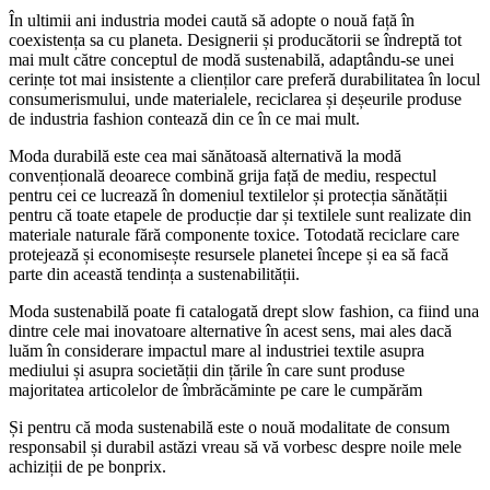
În ultimii ani industria modei caută să adopte o nouă față în
coexistența sa cu planeta. Designerii și producătorii se îndreptă tot
mai mult către conceptul de modă sustenabilă, adaptându-se unei
cerințe tot mai insistente a clienților care preferă durabilitatea în locul
consumerismului, unde materialele, reciclarea și deșeurile produse
de industria fashion contează din ce în ce mai mult.
Moda durabilă este cea mai sănătoasă alternativă la modă
convențională deoarece combină grija față de mediu, respectul
pentru cei ce lucrează în domeniul textilelor și protecția sănătății
pentru că toate etapele de producție dar și textilele sunt realizate din
materiale naturale fără componente toxice. Totodată reciclare care
protejează și economisește resursele planetei începe și ea să facă
parte din această tendința a sustenabilității.
Moda sustenabilă poate fi catalogată drept slow fashion, ca fiind una
dintre cele mai inovatoare alternative în acest sens, mai ales dacă
luăm în considerare impactul mare al industriei textile asupra
mediului și asupra societății din țările în care sunt produse
majoritatea articolelor de îmbrăcăminte pe care le cumpărăm
Și pentru că moda sustenabilă este o nouă modalitate de consum
responsabil și durabil astăzi vreau să vă vorbesc despre noile mele
achiziții de pe bonprix.