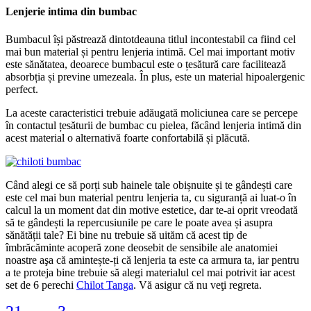
Lenjerie intima din bumbac
Bumbacul își păstrează dintotdeauna titlul incontestabil ca fiind cel
mai bun material și pentru lenjeria intimă. Cel mai important motiv
este sănătatea, deoarece bumbacul este o țesătură care facilitează
absorbția și previne umezeala. În plus, este un material hipoalergenic
perfect.
La aceste caracteristici trebuie adăugată moliciunea care se percepe
în contactul țesăturii de bumbac cu pielea, făcând lenjeria intimă din
acest material o alternativă foarte confortabilă și plăcută.
Când alegi ce să porți sub hainele tale obișnuite și te gândești care
este cel mai bun material pentru lenjeria ta, cu siguranță ai luat-o în
calcul la un moment dat din motive estetice, dar te-ai oprit vreodată
să te gândești la repercusiunile pe care le poate avea și asupra
sănătății tale? Ei bine nu trebuie să uităm că acest tip de
îmbrăcăminte acoperă zone deosebit de sensibile ale anatomiei
noastre aşa că amintește-ți că lenjeria ta este ca armura ta, iar pentru
a te proteja bine trebuie să alegi materialul cel mai potrivit iar acest
set de 6 perechi
Chilot Tanga
. Vă asigur că nu veţi regreta.