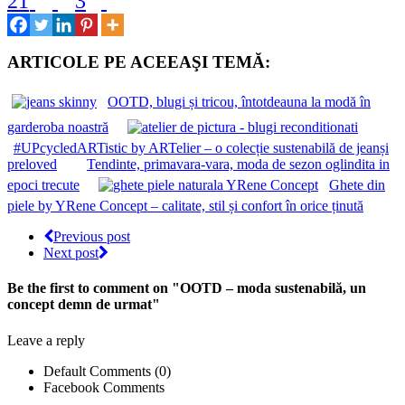
21
3
ARTICOLE PE ACEEAŞI TEMĂ:
OOTD, blugi și tricou, întotdeauna la modă în
garderoba noastră
#UPcycledARTistic by ARTelier – o colecție sustenabilă de jeanși
preloved
Tendinte, primavara-vara, moda de sezon oglindita in
epoci trecute
Ghete din
piele by YRene Concept – calitate, stil și confort în orice ținută
Previous post
Next post
Be the first to comment
on "OOTD – moda sustenabilă, un
concept demn de urmat"
Leave a reply
Default Comments (0)
Facebook Comments