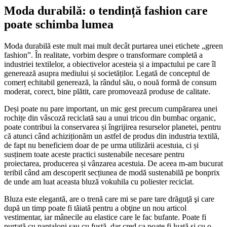
Moda durabilă: o tendință fashion care
poate schimba lumea
Moda durabilă este mult mai mult decât purtarea unei etichete „green
fashion”. În realitate, vorbim despre o transformare completă a
industriei textilelor, a obiectivelor acesteia și a impactului pe care îl
generează asupra mediului și societăților. Legată de conceptul de
comerț echitabil generează, la rândul său, o nouă formă de consum
moderat, corect, bine plătit, care promovează produse de calitate.
Deși poate nu pare important, un mic gest precum cumpărarea unei
rochițe din vâscoză reciclată sau a unui tricou din bumbac organic,
poate contribui la conservarea și îngrijirea resurselor planetei, pentru
că atunci când achiziționăm un astfel de produs din industria textilă,
de fapt nu beneficiem doar de pe urma utilizării acestuia, ci și
susținem toate aceste practici sustenabile necesare pentru
proiectarea, producerea și vânzarea acestuia. De aceea m-am bucurat
teribil când am descoperit secțiunea de modă sustenabilă pe bonprix
de unde am luat aceasta bluză vokuhila cu poliester reciclat.
Bluza este elegantă, are o trenă care mi se pare tare drăguţă şi care
după un timp poate fi tăiată pentru a obţine un nou articol
vestimentar, iar mânecile au elastice care le fac bufante. Poate fi
purtată cu pantaloni sau cu fustă, dar cred ca poate fi luată şi cu o