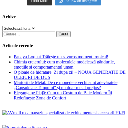
Load More
Follow on Instagram
Arhive
Arhive
Caută
după:
Articole recente
Papaya Loquat Trăiește un savuros moment tropical!
Chimia creierului: cum moleculele modelează gândurile,
emoțiile și comportamentul uman
O ploaie de hidratare. Zi dupa zi! – NOUA GENERATIE DE
ULEIURI DE DUS
Martorii de Metal: De ce monedele vechi sunt adevăratele
„Capsule ale Timpului” și nu doar metal prețios?
Eleganța pe Plajă: Cum un Costum de Baie Modern Îți
Redefinește Zona de Confort