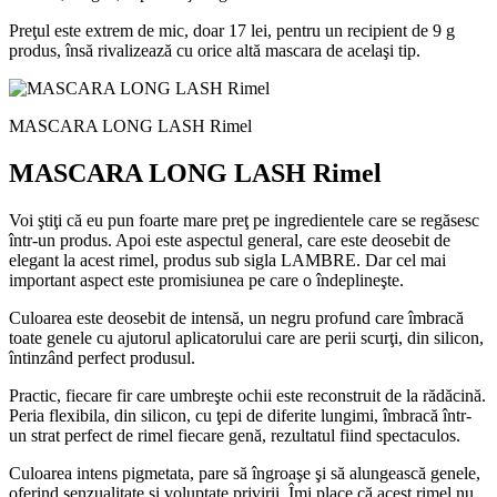
Preţul este extrem de mic, doar 17 lei, pentru un recipient de 9 g
produs, însă rivalizează cu orice altă mascara de acelaşi tip.
MASCARA LONG LASH Rimel
MASCARA LONG LASH Rimel
Voi ştiţi că eu pun foarte mare preţ pe ingredientele care se regăsesc
într-un produs. Apoi este aspectul general, care este deosebit de
elegant la acest rimel, produs sub sigla LAMBRE. Dar cel mai
important aspect este promisiunea pe care o îndeplineşte.
Culoarea este deosebit de intensă, un negru profund care îmbracă
toate genele cu ajutorul aplicatorului care are perii scurţi, din silicon,
întinzând perfect produsul.
Practic, fiecare fir care umbreşte ochii este reconstruit de la rădăcină.
Peria flexibila, din silicon, cu ţepi de diferite lungimi, îmbracă într-
un strat perfect de rimel fiecare genă, rezultatul fiind spectaculos.
Culoarea intens pigmetata, pare să îngroaşe şi să alungească genele,
oferind senzualitate şi voluptate privirii. Îmi place că acest rimel nu