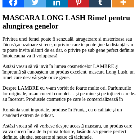
MASCARA LONG LASH Rimel pentru
alungirea genelor
Privirea unei femei poate fi senzuală, atragatoare si misterioasa sau
tăioasă,acuzatoare si rece, o privire care te poate ţine la distanţă sau
te poate invita alături de ea dar, o privire pe sub gene pefect definite
întotdeauna va fi voluptoasă.
Astăzi vreau să vă invit în lumea cosmeticelor LAMBRE şi
împreună să cunoaştem un produs excelent, mascara Long Lash, un
rimel care desăvârșește orice gene.
Despre LAMBRE eu v-am vorbit de foarte multe ori. Parfumurile
lor originale, m-au cucerit complet… şi pe mine şi pe toţi cei care le-
au încercat. Produsele cosmetice pe care le comercializează în
România sunt importate, produse în Franţa, cu o calitate şi un
standard extrem de ridicat.
Astăzi vreau să vă vorbesc despre această mascara, un produs care
vă va cuceri încă de la prima folosire, lăsându-va genele perfect
definite, alugite, separate şi negre că tăciunele.