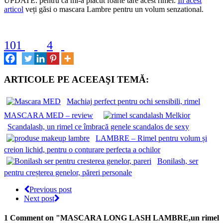
UPDATE: pentru ca mi-a plăcut foarte tare acest rimel.
In acest
articol
veți găsi o mascara Lambre pentru un volum senzational.
101
4
ARTICOLE PE ACEEAŞI TEMĂ:
Machiaj perfect pentru ochi sensibili, rimel
MASCARA MED – review
Scandalash, un rimel ce îmbracă genele scandalos de sexy
LAMBRE – Rimel pentru volum și
creion lichid, pentru o conturare perfecta a ochilor
Bonilash, ser
pentru creșterea genelor, păreri personale
Previous post
Next post
1 Comment
on "MASCARA LONG LASH LAMBRE,un rimel