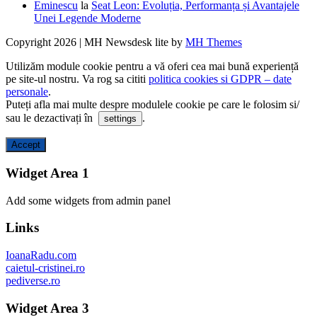
Eminescu
la
Seat Leon: Evoluția, Performanța și Avantajele
Unei Legende Moderne
Copyright 2026 | MH Newsdesk lite by
MH Themes
Utilizăm module cookie pentru a vă oferi cea mai bună experiență
pe site-ul nostru. Va rog sa cititi
politica cookies si GDPR – date
personale
.
Puteți afla mai multe despre modulele cookie pe care le folosim si/
sau le dezactivați în
.
settings
Accept
Widget Area 1
Add some widgets from admin panel
Links
IoanaRadu.com
caietul-cristinei.ro
pediverse.ro
Widget Area 3