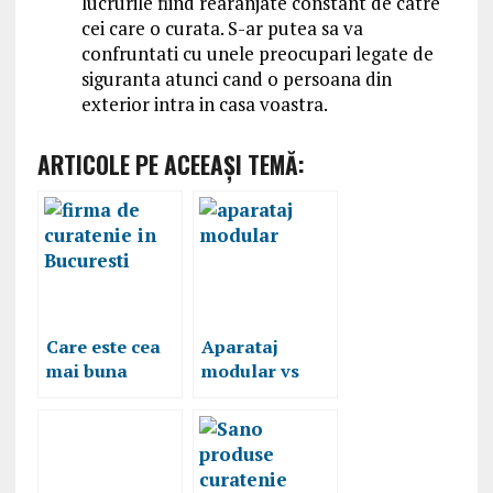
lucrurile fiind rearanjate constant de catre
cei care o curata. S-ar putea sa va
confruntati cu unele preocupari legate de
siguranta atunci cand o persoana din
exterior intra in casa voastra.
ARTICOLE PE ACEEAŞI TEMĂ:
Care este cea
Aparataj
mai buna
modular vs
firma de
întrerupătoare
curatenie in
clasice,
Bucuresti
caracteristici,
avantaje și
dezavantaje