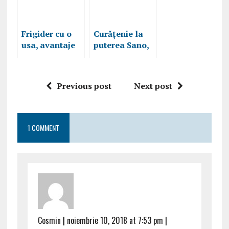
Frigider cu o
Curățenie la
usa, avantaje
puterea Sano,
si dezavantaje
produse de
curățenie
eficiente,
Previous post
Next post
review
1 COMMENT
Cosmin
|
noiembrie 10, 2018 at 7:53 pm
|