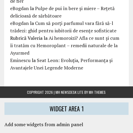
de fier
eBogdan
la
Pulpe de pui în bere și miere – Rețetă
delicioasă de sărbătoare
eBogdan
la
Cum să porți parfumul vara fără să-l
trădezi: ghid pentru iubitorii de esențe sofisticate
Rubrică Valeria
la
Ai hemoroizi? Afla ce sunt și cum
îi tratăm cu Hemoroplant – remedii naturale de la
Ayurmed
Eminescu
la
Seat Leon: Evoluția, Performanța și
Avantajele Unei Legende Moderne
COPYRIGHT 2026 | MH NEWSDESK LITE BY
MH THEMES
WIDGET AREA 1
Add some widgets from admin panel