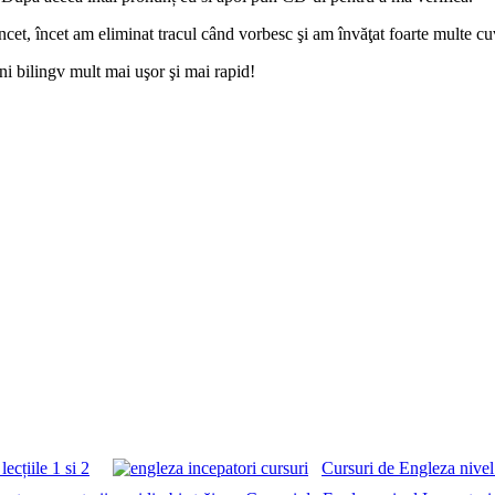
ncet, încet am eliminat tracul când vorbesc şi am învăţat foarte multe cu
ni bilingv mult mai uşor şi mai rapid!
ecțiile 1 si 2
Cursuri de Engleza nivel