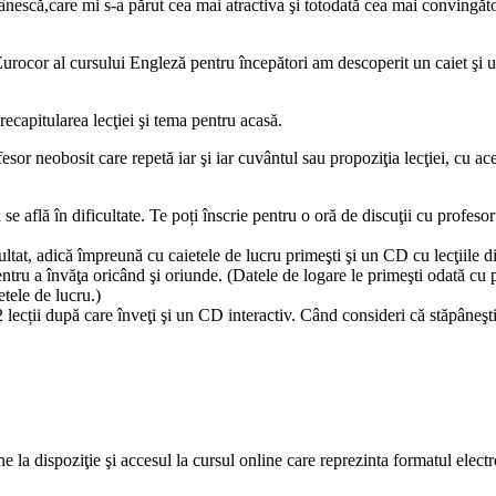
omânescă,care mi s-a părut cea mai atractiva şi totodată cea mai convingăt
Eurocor al cursului Engleză pentru începători am descoperit un caiet şi un c
 recapitularea lecţiei şi tema pentru acasă.
sor neobosit care repetă iar şi iar cuvântul sau propoziţia lecţiei, cu acei
e află în dificultate. Te poți înscrie pentru o oră de discuţii cu profesoru
cultat, adică împreună cu caietele de lucru primeşti şi un CD cu lecţiile d
ru a învăţa oricând şi oriunde. (Datele de logare le primeşti odată cu pri
etele de lucru.)
lecții după care înveţi şi un CD interactiv. Când consideri că stăpâneşti b
a dispoziţie şi accesul la cursul online care reprezinta formatul electron