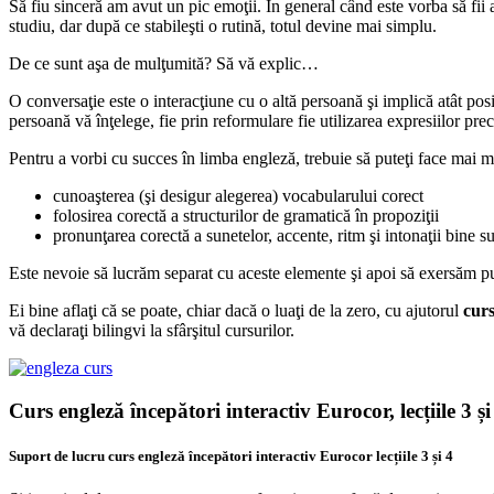
Să fiu sinceră am avut un pic emoţii. În general când este vorba să fii au
studiu, dar după ce stabileşti o rutină, totul devine mai simplu.
De ce sunt aşa de mulţumită? Să vă explic…
O conversaţie este o interacţiune cu o altă persoană şi implică atât posib
persoană vă înţelege, fie prin reformulare fie utilizarea expresiilor pr
Pentru a vorbi cu succes în limba engleză, trebuie să puteţi face mai mu
cunoaşterea (şi desigur alegerea) vocabularului corect
folosirea corectă a structurilor de gramatică în propoziţii
pronunţarea corectă a sunetelor, accente, ritm şi intonaţii bine su
Este nevoie să lucrăm separat cu aceste elemente şi apoi să exersăm pun
Ei bine aflaţi că se poate, chiar dacă o luaţi de la zero, cu ajutorul
curs
vă declaraţi bilingvi la sfârşitul cursurilor.
Curs engleză începători interactiv Eurocor, lecțiile 3 și
Suport de lucru curs engleză începători interactiv Eurocor lecțiile 3 și 4