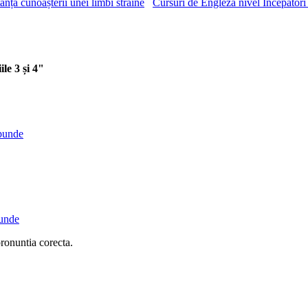
Cursuri de Engleza nivel Incepatori 
le 3 și 4"
punde
unde
ronuntia corecta.