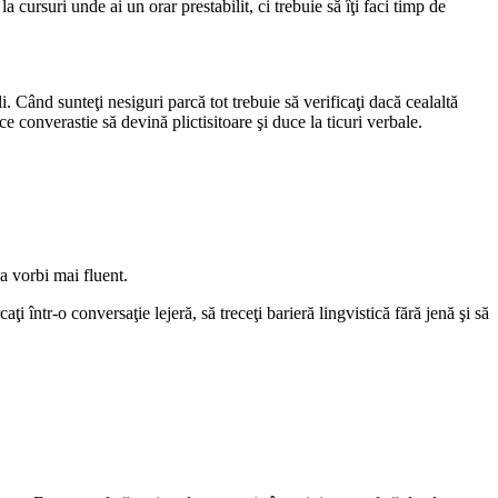
 cursuri unde ai un orar prestabilit, ci trebuie să îţi faci timp de
i. Când sunteţi nesiguri parcă tot trebuie să verificaţi dacă cealaltă
 converastie să devină plictisitoare şi duce la ticuri verbale.
a vorbi mai fluent.
ţi într-o conversaţie lejeră, să treceţi barieră lingvistică fără jenă şi să