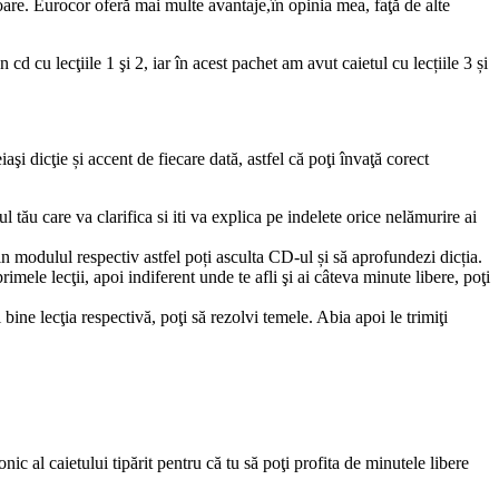
oare. Eurocor oferă mai multe avantaje,în opinia mea, faţă de alte
d cu lecţiile 1 şi 2, iar în acest pachet am avut caietul cu lecțiile 3 și
aşi dicţie și accent de fiecare dată, astfel că poţi învaţă corect
l tău care va clarifica si iti va explica pe indelete orice nelămurire ai
in modulul respectiv astfel poți asculta CD-ul și să aprofundezi dicția.
mele lecţii, apoi indiferent unde te afli şi ai câteva minute libere, poţi
ine lecţia respectivă, poţi să rezolvi temele. Abia apoi le trimiţi
ic al caietului tipărit pentru că tu să poţi profita de minutele libere