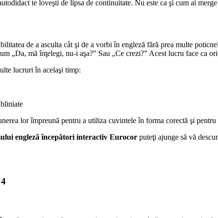
todidact te loveşti de lipsa de continuitate. Nu este ca şi cum ai merge la
ilitatea de a asculta cât şi de a vorbi în engleză fără prea multe poticnel
ecum „Da, mă înţelegi, nu-i aşa?” Sau „Ce crezi?” Acest lucru face ca orice
lte lucruri în acelaşi timp:
bliniate
erea lor împreună pentru a utiliza cuvintele în forma corectă şi pentru 
ului engleză începători interactiv Eurocor
puteţi ajunge să vă descurca
 4