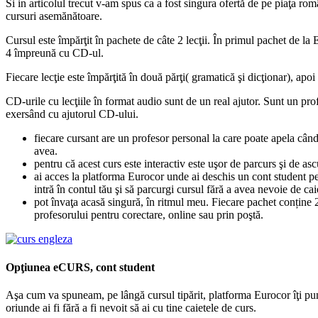
Si in articolul trecut v-am spus ca a fost singura ofertă de pe piaţa r
cursuri asemănătoare.
Cursul este împărţit în pachete de câte 2 lecţii. În primul pachet de la 
4 împreună cu CD-ul.
Fiecare lecţie este împărţită în două părţi( gramatică şi dicţionar), apoi
CD-urile cu lecţiile în format audio sunt de un real ajutor. Sunt un profe
exersând cu ajutorul CD-ului.
fiecare cursant are un profesor personal la care poate apela când s
avea.
pentru că acest curs este interactiv este uşor de parcurs şi de as
ai acces la platforma Eurocor unde ai deschis un cont student pent
intră în contul tău şi să parcurgi cursul fără a avea nevoie de cai
pot învaţa acasă singură, în ritmul meu. Fiecare pachet conține 2 
profesorului pentru corectare, online sau prin poştă.
Opţiunea eCURS, cont student
Aşa cum va spuneam, pe lângă cursul tipărit, platforma Eurocor îţi pune l
oriunde ai fi fără a fi nevoit să ai cu tine caietele de curs.