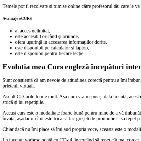
Temele pot fi rezolvate și trimise online către profesorul tău care le v
Avantaje eCURS
ai acces nelimitat,
este accesibil oricând şi oriunde,
ofera uşurinţă in accesarea informaţiilor dorite,
este disponibil pe calculator şi laptop,
este disponibil pentru fiecare lecţie
Evolutia mea Curs engleză începători inte
Sunt conștientă că am nevoie de atitudinea corectă pentru a îmi îmbunăt
prietenii virtuali.
Ascult CD-urile foarte mult. Aşa cum v-am spus și data trecută, acest cu
strică și lui repetițiile.
Aceast curs este o modalitate foarte bună pentru mine de a vă îmbunătăț
învăța, așadar nu îmi este frică să fac greșeli de pronuntie si sa repet 
Chiar dacă nu îmi place să îmi aud propria voce, aceasta este o modalit
La inceput vorbesc odată cu CD-ul, încercând să repet cât mai corect.