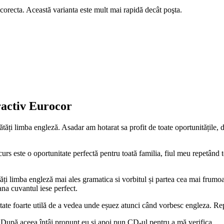
a corecta. Această varianta este mult mai rapidă decât poşta.
ractiv Eurocor
ăți limba engleză. Asadar am hotarat sa profit de toate oportunitățile, d
rs este o oportunitate perfectă pentru toată familia, fiul meu repetând to
i limba engleză mai ales gramatica si vorbitul și partea cea mai frumoas
pana cuvantul iese perfect.
ate foarte utilă de a vedea unde eșuez atunci când vorbesc engleza. Repe
 După aceea întâi pronunț eu si apoi pun CD-ul pentru a mă verifica.