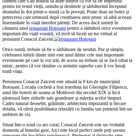
oameni care s-au hotărât să arate tuturor că vor să fie impreuna
pentru tot restul vieţii, unindu-şi destinele și sărbătorind începutul
drumului în doi printr-o nuntă ca în poveşti. Poate doar un botez și
petrecerea care urmează după creștinarea unui prunc să aibă aceeași
însemnătate în viață tinerilor părinți. De aceea dacă sunteți în
căutarea unui
restaurant Botosani
pentru a sărbători orice eveniment
important din viață voastră, vă invit să faceți un tur virtual al
pensiunii Conacul Zaicesti.
Orice nuntă, trebuie să fie o sărbătoare de neuitat. Pur şi simplu,
celebrarea iubirii dintre miri este unul dintre cele mai importante
evenimente pe care le vor trăi, de aceea nu trebuie să se facă rabat la
nimic, pentru că vor rămâne cu amintiri superbe care îi vor însoţi
toată viaţa.
Pensiunea Conacul Zaicesti este situată la 9 km de municipiul
Botoșani. Locația cochetă a fost reședința lui Gheorghe Filipescu,
unul din boierii de seama ai Moldovei din secolul XIX și încă
păstrează între zidurile sale grandoare și măreția acelor timpuri.
Cadru natural deosebit, grădinile, arhitectura impozantă și fiecare
detaliu, vă oferă posibilitatea relaxării cu familia sau prietenii într-un
ambient de vis.
Situat într-o zonă cu aer curat, Conacul Zaicesti este un veritabil
domeniu al bunului gust. Aici este locul perfect unde poți savura
preparate din bucătăria românească. Piedestral al distincție artei