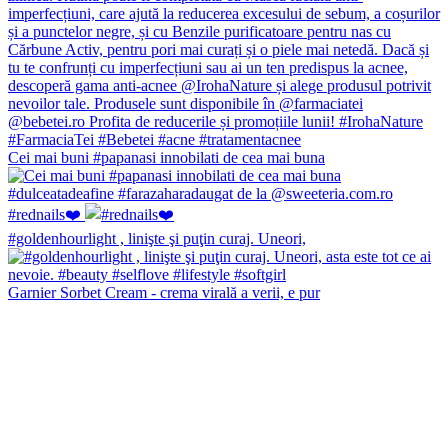
Cei mai buni #papanasi innobilati de cea mai buna
#rednails❤️
#goldenhourlight , linişte şi puţin curaj. Uneori,
Garnier Sorbet Cream - crema virală a verii, e pur