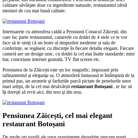
culinare săvârşite doar cu ingrediente naturale, restaurantul oferă
meniuri de cea mai bună calitate.
Interioarele cu atmosfera caldă a Pensiunii Conacul Zăicești, din
care fac parte restaurantul, camerele cu dotări de 4 stele ce te vor
face să te simți că un boier al timpurilor moderne și sala de
conferințe, se regăsesc cu discreţie în fiecare detaliu elegant. Fiecare
cameră are un design unic, cu dotări la cel mai înalte standarde: mini
bar, conexiune internet gratuită, TV flat screen etc.
Pensiunea de la Zăicești este un loc magnific, impozant prin
rafinamentul şi eleganţa sa. O atmosferă fastuoasă te întâmpină de la
primul pas, iar aromele şi farfuriile parcă pictate de penelurile unor
mari artişti, de la cel mai desăvârșit
restaurant Botoșani
, te fac să
îţi doreşti să revii aici, din nou şi din nou.
Pensiunea Zăicești, cel mai elegant
restaurant Botoșani
De multe ori gazdă ale unor evenimente deosebite precum nunți