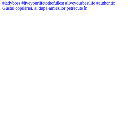
Gustul copilăriei, al după-amiezilor petrecute în