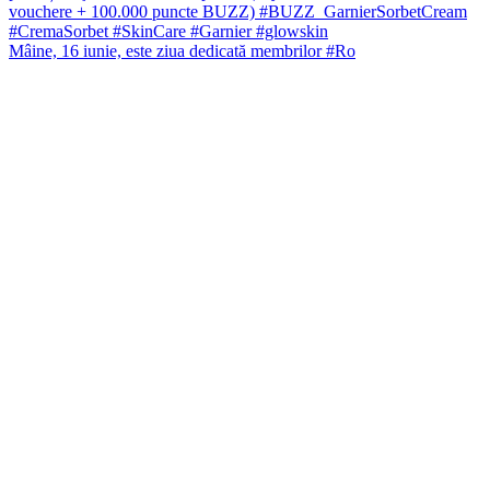
Mâine, 16 iunie, este ziua dedicată membrilor #Ro