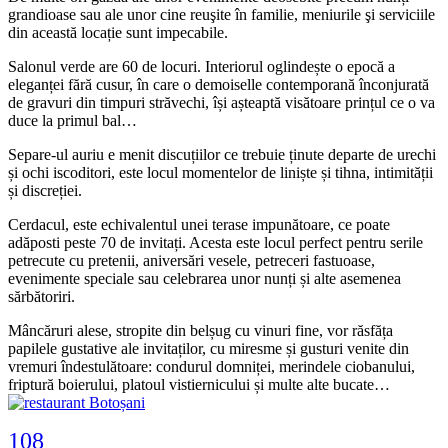
grandioase sau ale unor cine reuşite în familie, meniurile şi serviciile
din această locație sunt impecabile.
Salonul verde are 60 de locuri. Interiorul oglindește o epocă a
eleganței fără cusur, în care o demoiselle contemporană înconjurată
de gravuri din timpuri străvechi, își așteaptă visătoare prințul ce o va
duce la primul bal…
Separe-ul auriu e menit discuțiilor ce trebuie ținute departe de urechi
și ochi iscoditori, este locul momentelor de liniște și tihna, intimității
și discreției.
Cerdacul, este echivalentul unei terase impunătoare, ce poate
adăposti peste 70 de invitați. Acesta este locul perfect pentru serile
petrecute cu pretenii, aniversări vesele, petreceri fastuoase,
evenimente speciale sau celebrarea unor nunți și alte asemenea
sărbătoriri.
Mâncăruri alese, stropite din belșug cu vinuri fine, vor răsfăța
papilele gustative ale invitaților, cu miresme și gusturi venite din
vremuri îndestulătoare: condurul domniței, merindele ciobanului,
friptură boierului, platoul vistiernicului și multe alte bucate…
108