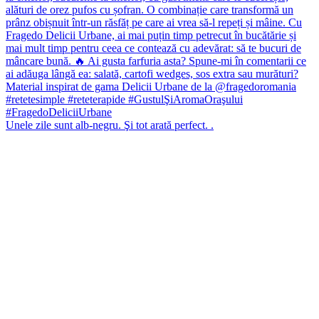
Unele zile sunt alb-negru. Şi tot arată perfect. .