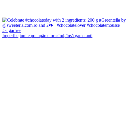
Imperfecțiunile pot apărea oricând, însă gama anti