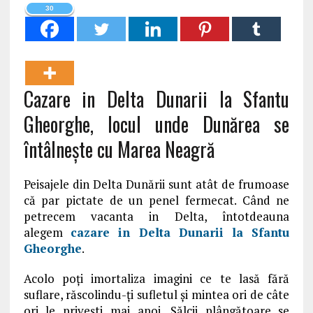
30
Cazare in Delta Dunarii la Sfantu
Gheorghe, locul unde Dunărea se
întâlnește cu Marea Neagră
Peisajele din Delta Dunării sunt atât de frumoase
că par pictate de un penel fermecat. Când ne
petrecem vacanta in Delta, întotdeauna
alegem
cazare in Delta Dunarii la Sfantu
Gheorghe
.
Acolo poți imortaliza imagini ce te lasă fără
suflare, răscolindu-ţi sufletul şi mintea ori de câte
ori le priveşti mai apoi. Sălcii plângătoare se