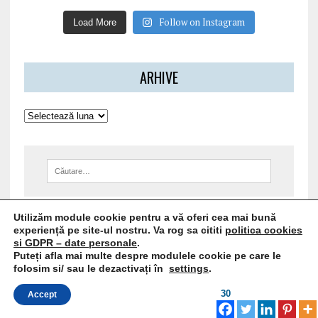
Follow on Instagram
Load More
ARHIVE
Utilizăm module cookie pentru a vă oferi cea mai bună
ARTICOLE RECENTE
experiență pe site-ul nostru. Va rog sa cititi
politica cookies
si GDPR – date personale
.
Puteți afla mai multe despre modulele cookie pe care le
Papaya Loquat Trăiește un savuros moment
folosim si/ sau le dezactivați în
settings
.
tropical!
30
Accept
Chimia creierului: cum moleculele modelează