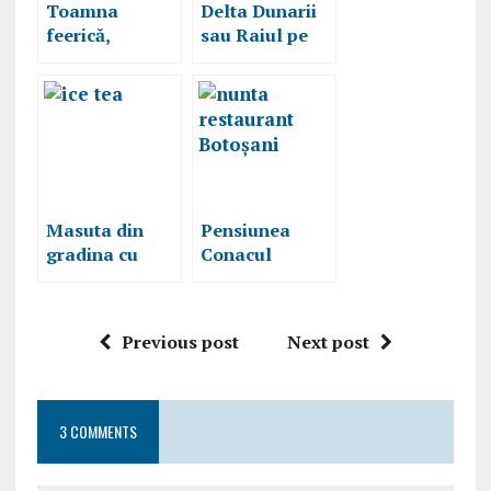
Toamna
Delta Dunarii
feerică,
sau Raiul pe
excursie Delta
Pamant
Dunării
Masuta din
Pensiunea
gradina cu
Conacul
ceai, locul
Zăiceşti
unde cea mai
Botoşani, locul
delicioasa
unde
Previous post
Next post
licoare te
petrecerile
imbata cu
sunt de vis
aroma sa
3 COMMENTS