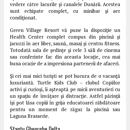
vedere către lacurile și canalele Dunării. Acestea
sunt echipate complet, cu minibar și aer
condiționat.
Green Village Resort vă pune la dispoziție un
Health Center complet compus din piscină și
jacuzzi în aer liber, saună, masaj și centru fitness.
Totodată sala de ședințe și cele 3 săli de cinema
sau conferinte fac din aceasta locație, cea mai
buna ocazie de a impresiona partenerii de afaceri.
Şi cei mai mici turiști se pot bucura de o vacanţă
luxuriantă. Turtle Kids Club – clubul Copiilor
activi și curioși, îi așteaptă pe micii aventurieri cu
un spațiu de învățare și distracție. Astfel părinții
își pot lăsa copiii în grija educatoarei răbdătoare
pentru un moment de răgaz la piscină sau
Laguna Brasserie.
Sfantu Gheorghe Delta