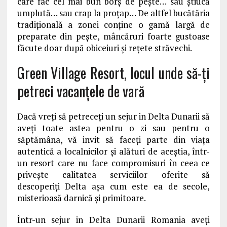
care fac cel mai bun borş de peşte… sau ştiucă
umplută… sau crap la proţap… De altfel bucătăria
tradițională a zonei conține o gamă largă de
preparate din pește, mâncăruri foarte gustoase
făcute doar după obiceiuri și rețete străvechi.
Green Village Resort, locul unde să-ţi
petreci vacanţele de vară
Dacă vreţi să petreceţi un sejur in Delta Dunarii să
aveţi toate astea pentru o zi sau pentru o
săptămâna, vă invit să faceţi parte din viaţa
autentică a localnicilor şi alături de aceştia, într-
un resort care nu face compromisuri în ceea ce
privește calitatea serviciilor oferite să
descoperiți Delta aşa cum este ea de secole,
misterioasă darnică şi primitoare.
Într-un sejur in Delta Dunarii Romania aveţi