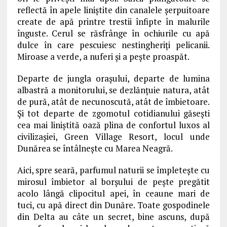
reflectă în apele liniştite din canalele şerpuitoare
create de apă printre trestii înfipte în malurile
înguste. Cerul se răsfrânge în ochiurile cu apă
dulce în care pescuiesc nestingheriţi pelicanii.
Miroase a verde, a nuferi şi a peşte proaspăt.
Departe de jungla oraşului, departe de lumina
albastră a monitorului, se dezlănţuie natura, atât
de pură, atât de necunoscută, atât de îmbietoare.
Şi tot departe de zgomotul cotidianului găseşti
cea mai liniştită oază plina de confortul luxos al
civilizaşiei, Green Village Resort, locul unde
Dunărea se întâlnește cu Marea Neagră.
Aici, spre seară, parfumul naturii se împleteşte cu
mirosul îmbietor al borşului de peşte pregătit
acolo lângă clipocitul apei, în ceaune mari de
tuci, cu apă direct din Dunăre. Toate gospodinele
din Delta au câte un secret, bine ascuns, după