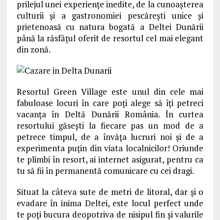
prilejul unei experienţe inedite, de la cunoaşterea
culturii şi a gastronomiei pescăreşti unice şi
prietenoasă cu natura bogată a Deltei Dunării
până la răsfăţul oferit de resortul cel mai elegant
din zonă.
Resortul Green Village este unul din cele mai
fabuloase locuri în care poți alege să îți petreci
vacanţa în Deltă Dunării România. În curtea
resortului găsești la fiecare pas un mod de a
petrece timpul, de a învăța lucruri noi și de a
experimenta puțin din viata localnicilor! Oriunde
te plimbi în resort, ai internet asigurat, pentru ca
tu să fii în permanentă comunicare cu cei dragi.
Situat la câteva sute de metri de litoral, dar și o
evadare în inima Deltei, este locul perfect unde
te poți bucura deopotriva de nisipul fin și valurile