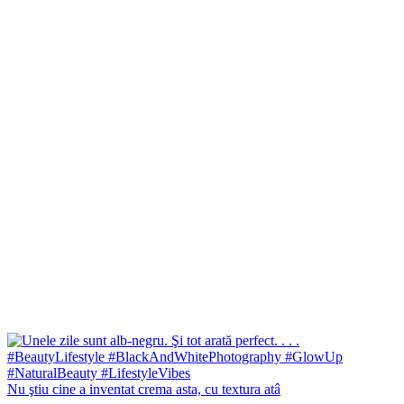
Nu ştiu cine a inventat crema asta, cu textura atâ