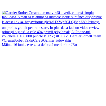
Mâine, 16 iunie, este ziua dedicată membrilor #Ro