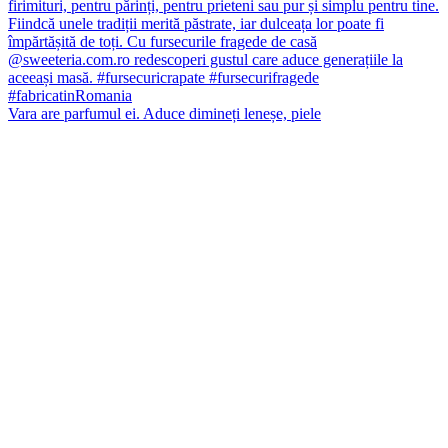
Vara are parfumul ei. Aduce dimineți leneșe, piele