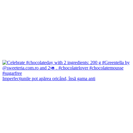
Imperfecțiunile pot apărea oricând, însă gama anti