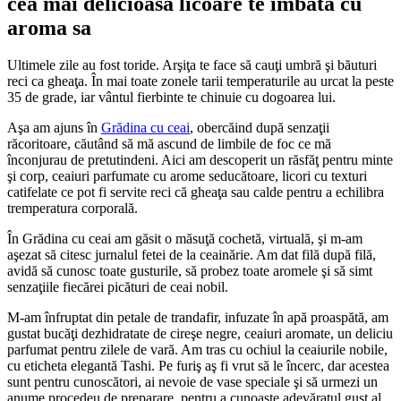
cea mai delicioasa licoare te îmbată cu
aroma sa
Ultimele zile au fost toride. Arşiţa te face să cauţi umbră şi băuturi
reci ca gheaţa. În mai toate zonele tarii temperaturile au urcat la peste
35 de grade, iar vântul fierbinte te chinuie cu dogoarea lui.
Aşa am ajuns în
Grădina cu ceai
, obercăind după senzaţii
răcoritoare, căutând să mă ascund de limbile de foc ce mă
înconjurau de pretutindeni. Aici am descoperit un răsfăţ pentru minte
şi corp, ceaiuri parfumate cu arome seducătoare, licori cu texturi
catifelate ce pot fi servite reci că gheaţa sau calde pentru a echilibra
tremperatura corporală.
În Grădina cu ceai am găsit o măsuţă cochetă, virtuală, şi m-am
aşezat să citesc jurnalul fetei de la ceainărie. Am dat filă după filă,
avidă să cunosc toate gusturile, să probez toate aromele şi să simt
senzaţiile fiecărei picături de ceai nobil.
M-am înfruptat din petale de trandafir, infuzate în apă proaspătă, am
gustat bucăţi dezhidratate de cireşe negre, ceaiuri aromate, un deliciu
parfumat pentru zilele de vară. Am tras cu ochiul la ceaiurile nobile,
cu eticheta elegantă Tashi. Pe furiş aş fi vrut să le încerc, dar acestea
sunt pentru cunoscători, ai nevoie de vase speciale şi să urmezi un
anume procedeu de preparare, pentru a cunoaşte adevăratul gust al