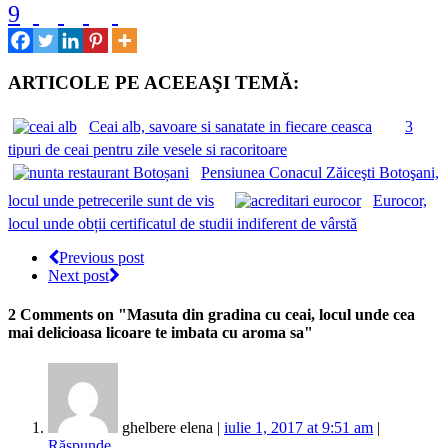
9
ARTICOLE PE ACEEAŞI TEMĂ:
Ceai alb, savoare si sanatate in fiecare ceasca
3
tipuri de ceai pentru zile vesele si racoritoare
Pensiunea Conacul Zăiceşti Botoşani,
locul unde petrecerile sunt de vis
Eurocor,
locul unde obții certificatul de studii indiferent de vârstă
Previous post
Next post
2 Comments
on "Masuta din gradina cu ceai, locul unde cea
mai delicioasa licoare te imbata cu aroma sa"
ghelbere elena |
iulie 1, 2017 at 9:51 am
|
Răspunde