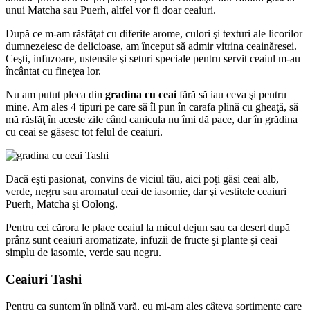
unui Matcha sau Puerh, altfel vor fi doar ceaiuri.
După ce m-am răsfăţat cu diferite arome, culori şi texturi ale licorilor
dumnezeiesc de delicioase, am început să admir vitrina ceainăresei.
Ceşti, infuzoare, ustensile şi seturi speciale pentru servit ceaiul m-au
încântat cu fineţea lor.
Nu am putut pleca din
gradina cu ceai
fără să iau ceva şi pentru
mine. Am ales 4 tipuri pe care să îl pun în carafa plină cu gheaţă, să
mă răsfăţ în aceste zile când canicula nu îmi dă pace, dar în grădina
cu ceai se găsesc tot felul de ceaiuri.
Dacă eşti pasionat, convins de viciul tău, aici poţi găsi ceai alb,
verde, negru sau aromatul ceai de iasomie, dar şi vestitele ceaiuri
Puerh, Matcha şi Oolong.
Pentru cei cărora le place ceaiul la micul dejun sau ca desert după
prânz sunt ceaiuri aromatizate, infuzii de fructe şi plante şi ceai
simplu de iasomie, verde sau negru.
Ceaiuri Tashi
Pentru ca suntem în plină vară, eu mi-am ales câteva sortimente care