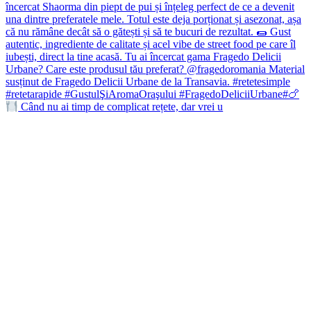
Când nu ai timp de complicat rețete, dar vrei u