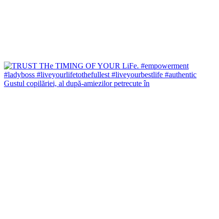
Gustul copilăriei, al după-amiezilor petrecute în