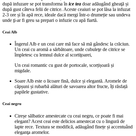
după infuzare se pot transforma în
ice tea
doar adăugând gheaţă și
după gust câteva felii de citrice. Aceste ceaiuri se pot lăsa la infuzat
2-3 ore și în apă rece, ideale dacă mergi într-o drumeție sau undeva
unde ţi-ar fi greu sa prepari o infuzie cu apă fiartă.
Ceai Alb
Îngerul Alb e un ceai care mă face să mă gândesc la crăciun.
Un ceai cu aromă a sărbătoare, unde cubuleţe de citrice se
împletesc cu lemnul dulce al scortiţoarei,
Un ceai romantic cu gust de portocale, scorțișoară și
migdale.
Soare Alb este o licoare fină, dulce și elegantă. Aromele de
căpșuni și rubarbă alături de savoarea altor fructe, îți răsfață
papilele gustative.
Ceai negru
Cireșe sălbatice amestecate cu ceai negru, ce poate fi mai
elegant? Acest ceai este delicios amestecat cu o lingură de
lapte rece. Textura se modifică, adăugând finețe și accentuând
eleganţa aromelor.