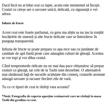
Dacă încă nu ai băut ceai cu lapte, acum este momentul să începi.
Ceaiul cu cireșe are o savoare unică, delicată, cu siguranță o vei
adora.
Infuzie de fructe
Acest ceai este foarte parfumat, cu greu ma abțin sa nu iau la ronțăit
bucățelele de zmeură și alte fructe delicate care se întrezăresc în
punguţa transparentă.
Infuzia de fructe se poate prepara cu apa rece sau cu jumătate de
cantitate de apă fiartă peste care adaugăm cuburi de gheaţă. Acestea
se vor topi şi vor dilua ceaiul.
Când temperaturile ridicate nu ne mai dau pace obișnuiesc să prepar
ceaiuri cu gheaţă, iar cele de la Tashi sunt deosebite. O alternativă
mai sănătoasă faţă de sucurile acidulate din comerţ, ceaiurile aromate
adaugă savoare și racoare fiecărei zile de vară.
Tu cu ce tipuri de ceai te răsfeţi vara aceasta?
*Notă: Fotografia de coperta aparține ceainaresei care ne răsfață la masa
Tashi din gradina cu ceai.