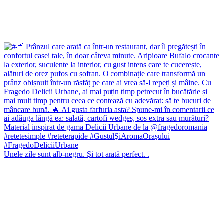
Unele zile sunt alb-negru. Şi tot arată perfect. .