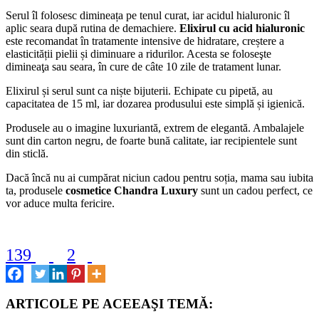
Serul îl folosesc dimineața pe tenul curat, iar acidul hialuronic îl
aplic seara după rutina de demachiere.
Elixirul cu acid hialuronic
este recomandat în tratamente intensive de hidratare, creștere a
elasticității pielii și diminuare a ridurilor. Acesta se foloseşte
dimineaţa sau seara, în cure de câte 10 zile de tratament lunar.
Elixirul și serul sunt ca niște bijuterii. Echipate cu pipetă, au
capacitatea de 15 ml, iar dozarea produsului este simplă și igienică.
Produsele au o imagine luxuriantă, extrem de elegantă. Ambalajele
sunt din carton negru, de foarte bună calitate, iar recipientele sunt
din sticlă.
Dacă încă nu ai cumpărat niciun cadou pentru soția, mama sau iubita
ta, produsele
cosmetice Chandra Luxury
sunt un cadou perfect, ce
vor aduce multa fericire.
139
2
ARTICOLE PE ACEEAŞI TEMĂ: