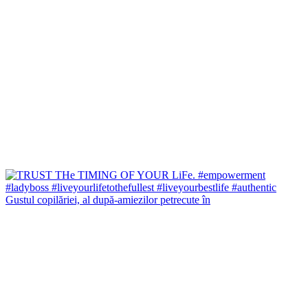
Gustul copilăriei, al după-amiezilor petrecute în