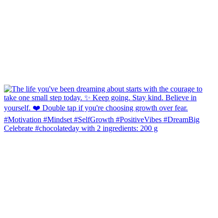
Celebrate #chocolateday with 2 ingredients: 200 g