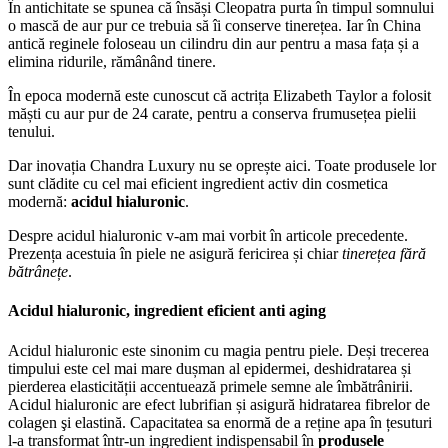
În antichitate se spunea că însăși Cleopatra purta în timpul somnului
o mască de aur pur ce trebuia să îi conserve tinerețea. Iar în China
antică reginele foloseau un cilindru din aur pentru a masa fața și a
elimina ridurile, rămânând tinere.
În epoca modernă este cunoscut că actrița Elizabeth Taylor a folosit
măști cu aur pur de 24 carate, pentru a conserva frumusețea pielii
tenului.
Dar inovația Chandra Luxury nu se oprește aici. Toate produsele lor
sunt clădite cu cel mai eficient ingredient activ din cosmetica
modernă:
acidul hialuronic
.
Despre acidul hialuronic v-am mai vorbit în articole precedente.
Prezența acestuia în piele ne asigură fericirea și chiar
tinerețea fără
bătrânețe
.
Acidul hialuronic, ingredient eficient anti aging
Acidul hialuronic este sinonim cu magia pentru piele. Deși trecerea
timpului este cel mai mare dușman al epidermei, deshidratarea și
pierderea elasticității accentuează primele semne ale îmbătrânirii.
Acidul hialuronic are efect lubrifian și asigură hidratarea fibrelor de
colagen şi elastină. Capacitatea sa enormă de a reține apa în țesuturi
l-a transformat într-un ingredient indispensabil în
produsele