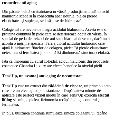
cosmetice anti aging
.
Din păcate, odată cu înaintarea în vârstă producția naturală de acid
hialuronic scade și în consecință apar ridurile, pielea pierde
elasticitatea și suplețea, se lasă şi se deshidratează.
Colagenul are nevoie de magia acidului hialuronic. Acesta este o
proteină conținută în piele care se deteriorează odată cu vârsta, în
special de pe la de treizeci de ani sau chiar mai devreme, dacă nu se
acordă o îngrijire specială. Fără ajutorul acidului hialuronic care
ajută la hidratarea fibrelor de colagen, pielea își pierde elasticitatea,
netezimea și fermitatea și totodată își diminuează structura celulară.
Iată că împreună cu aurul coloidal, acidul hialuronic din produsele
cosmetice Chandra Luxury are efecte benefice la nivelul pielii.
Tens’Up, un avantaj anti aging de necontestat
Tens’Up
este un extract din
rădăcină de cicoare
, un principu activ
care are un efect aproape instantaneu. După câteva minute de
aplicare este perfect vizibil modul în care Tens’Up exercită
efectul
lifting
și strânge pielea, fizionomia recăpătându-și conturul și
fermitatea.
În plus, utilizarea continuă stimulează sinteza colagenului, făcând