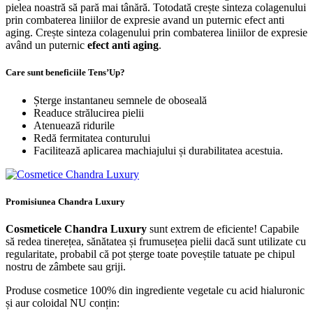
pielea noastră să pară mai tânără. Totodată crește sinteza colagenului
prin combaterea liniilor de expresie avand un puternic efect anti
aging. Crește sinteza colagenului prin combaterea liniilor de expresie
având un puternic
efect anti aging
.
Care sunt beneficiile Tens’Up?
Șterge instantaneu semnele de oboseală
Readuce strălucirea pielii
Atenuează ridurile
Redă fermitatea conturului
Facilitează aplicarea machiajului și durabilitatea acestuia.
Promisiunea Chandra Luxury
Cosmeticele Chandra Luxury
sunt extrem de eficiente! Capabile
să redea tinerețea, sănătatea și frumusețea pielii dacă sunt utilizate cu
regularitate, probabil că pot șterge toate poveștile tatuate pe chipul
nostru de zâmbete sau griji.
Produse cosmetice 100% din ingrediente vegetale cu acid hialuronic
și aur coloidal NU conțin: