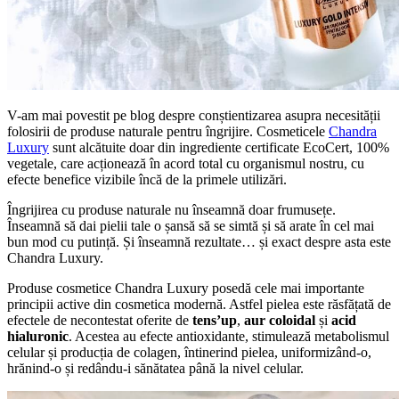
V-am mai povestit pe blog despre conștientizarea asupra necesității
folosirii de produse naturale pentru îngrijire. Cosmeticele
Chandra
Luxury
sunt alcătuite doar din ingrediente certificate EcoCert, 100%
vegetale, care acționează în acord total cu organismul nostru, cu
efecte benefice vizibile încă de la primele utilizări.
Îngrijirea cu produse naturale nu înseamnă doar frumusețe.
Înseamnă să dai pielii tale o șansă să se simtă și să arate în cel mai
bun mod cu putință. Și înseamnă rezultate… și exact despre asta este
Chandra Luxury.
Produse cosmetice Chandra Luxury posedă cele mai importante
principii active din cosmetica modernă. Astfel pielea este răsfățată de
efectele de necontestat oferite de
tens’up
,
aur coloidal
și
acid
hialuronic
. Acestea au efecte antioxidante, stimulează metabolismul
celular și producția de colagen, întinerind pielea, uniformizând-o,
hrănind-o și redându-i sănătatea până la nivel celular.