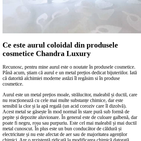
Ce este aurul coloidal din produsele
cosmetice Chandra Luxury
Recunosc, pentru mine aurul este o noutate în produsele cosmetice.
Până acum, știam că aurul e un metal prețios dedicat bijuteriilor. Iată
că datorită alchimiei moderne astăzi îl regăsim si în produse
cosmetice.
Aurul este un metal prețios moale, strălucitor, maleabil și ductil, care
nu reacționează cu cele mai multe substanțe chimice, dar este
sensibil la clor și la apă regală (un acid coroziv care îl dizolvă).
Acest metal se găsește în mod normal în stare pură sub formă de
pepite și depozite aluvionare. În general este de culoare galbenă, dar
poate fi negru, roșu sau purpuriu. Este cel mai maleabil și mai ductil
metal cunoscut. În plus este un bun conducător de căldură și
electricitate și nu este afectat de aer sau de majoritatea agenților
chimici. Are o rezistență ridicată la modificarea chimică datorată