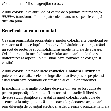
căldurii, umidității și a agenților corozivi.
Aurul coloidal este aurul de 24 carate de o puritate minimă 99,9-
99,99%, transformat în nanopatricule de aur, în suspensie cu apă
distilată pura.
Beneficiile aurului coloidal
Cea mai remarcabilă proprietate a aurului coloidal este beneficiul pe
care acesta îl aduce luptând împotriva îmbătrânirii celulare, creând
un scut de protecție și consolidând sistemele naturale de apărare.
Odată introdus în metabolismul celular atenuează liniile fine și
uniformizează aspectul pielii, stimulează formarea de colagen și
elastină.
Aurul coloidal din
produsele cosmetice Chandra Luxury
are
puterea de a cataliza celelalte ingrediente active plasate pe piele și
astfel realizează echilibrul electrostatic al celulelor epidermei.
În medicină, mai multe produse derivate din aur au fost utilizate
pentru proprietățile lor anti-inflamatorii și anti-radicali liberi și
diverse studii științifice au arătat că aurul coloidal contribuie de
asemenea la migrația ionică a aminoacizilor, deoarece acționează
prin diferența de potențial electric și astfel creează o ionizare naturală