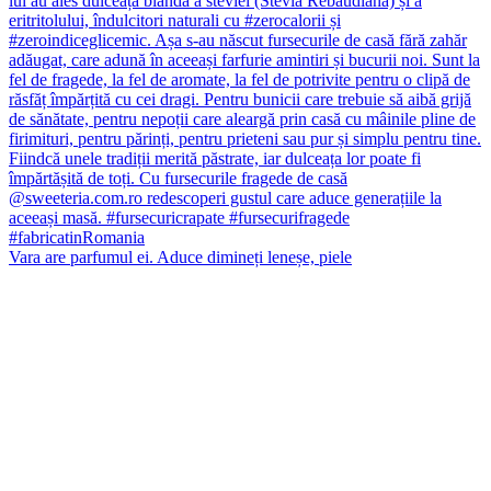
Vara are parfumul ei. Aduce dimineți leneșe, piele