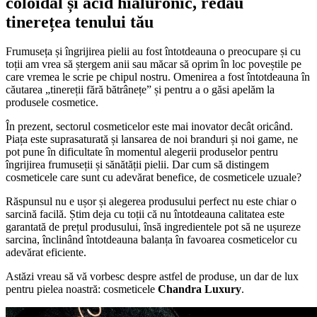
coloidal și acid hialuronic, redau
tinerețea tenului tău
Frumuseța și îngrijirea pielii au fost întotdeauna o preocupare și cu
toții am vrea să ștergem anii sau măcar să oprim în loc poveștile pe
care vremea le scrie pe chipul nostru. Omenirea a fost întotdeauna în
căutarea „tinereții fără bătrânețe” și pentru a o găsi apelăm la
produsele cosmetice.
În prezent, sectorul cosmeticelor este mai inovator decât oricând.
Piața este suprasaturată și lansarea de noi branduri și noi game, ne
pot pune în dificultate în momentul alegerii produselor pentru
îngrijirea frumuseții și sănătății pielii. Dar cum să distingem
cosmeticele care sunt cu adevărat benefice, de cosmeticele uzuale?
Răspunsul nu e ușor și alegerea produsului perfect nu este chiar o
sarcină facilă. Știm deja cu toții că nu întotdeauna calitatea este
garantată de prețul produsului, însă ingredientele pot să ne ușureze
sarcina, înclinând întotdeauna balanța în favoarea cosmeticelor cu
adevărat eficiente.
Astăzi vreau să vă vorbesc despre astfel de produse, un dar de lux
pentru pielea noastră: cosmeticele
Chandra Luxury
.