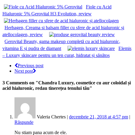
Fiole cu Acid
Hialuronic 5% Gerovital H3 Evolution, review
Herbagen, Creama si balsam filler cu sfere de acid hialuronic și
atellocolagen, review
Gerovital Beauty, gama makeup completă cu acid hialuronic,
vitamina E și pudra de diamant
Elemis
– Luxury skincare pentru un ten curat, hidratat și sănătos
Previous post
Next post
3 Comments
on "Chandra Luxury, cosmetice cu aur coloidal și
acid hialuronic, redau tinerețea tenului tău"
Valeria Chertes |
decembrie 21, 2018 at 4:57 pm
|
Răspunde
Nu stiam pana acum de ele.