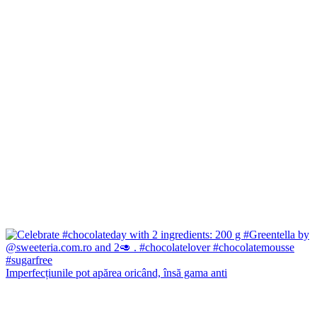
Imperfecțiunile pot apărea oricând, însă gama anti