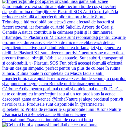
Cei mai buni #papanasi innobilati de cea mai buna