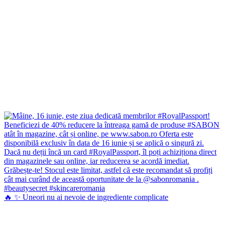
🔥 ✨ Uneori nu ai nevoie de ingrediente complicate