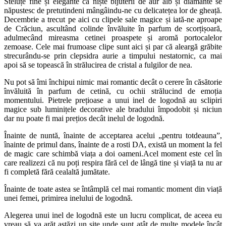
Steluțe fine și elegante ca niște bijuterii de aur alb și diamante se
năpustesc de pretutindeni mângâindu-ne cu delicatețea lor de gheață.
Decembrie a trecut pe aici cu clipele sale magice și iată-ne aproape
de Crăciun, ascultând colinde învăluite în parfum de scorțișoară,
adulmecând mireasma cetinei proaspete și aromă portocalelor
zemoase. Cele mai frumoase clipe sunt aici și par că aleargă grăbite
strecurându-se prin clepsidra aurie a timpului nestatornic, ca mai
apoi să se topească în strălucirea de cristal a fulgilor de nea.
Nu pot să îmi închipui nimic mai romantic decât o cerere în căsătorie
învăluită în parfum de cetină, cu ochii strălucind de emoția
momentului. Pietrele prețioase a unui inel de logodnă au sclipiri
magice sub luminițele decorative ale bradului împodobit și niciun
dar nu poate fi mai prețios decât inelul de logodnă.
Înainte de nuntă, înainte de acceptarea acelui „pentru totdeauna”,
înainte de primul dans, înainte de a rosti DA, există un moment la fel
de magic care schimbă viața a doi oameni.Acel moment este cel în
care realizezi că nu poți respira fără cel de lângă tine și viață ta nu ar
fi completă fără cealaltă jumătate.
Înainte de toate astea se întâmplă cel mai romantic moment din viață
unei femei, primirea inelului de logodnă.
Alegerea unui inel de logodnă este un lucru complicat, de aceea eu
vreau să va arăt astăzi un site unde sunt atât de multe modele încât