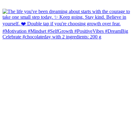
Celebrate #chocolateday with 2 ingredients: 200 g