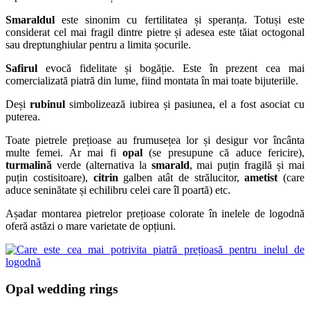
Smaraldul
este sinonim cu fertilitatea și speranța. Totuși este
considerat cel mai fragil dintre pietre și adesea este tăiat octogonal
sau dreptunghiular pentru a limita șocurile.
Safirul
evocă fidelitate și bogăție. Este în prezent cea mai
comercializată piatră din lume, fiind montata în mai toate bijuteriile.
Deși
rubinul
simbolizează iubirea și pasiunea, el a fost asociat cu
puterea.
Toate pietrele prețioase au frumusețea lor și desigur vor încânta
multe femei. Ar mai fi
opal
(se presupune că aduce fericire),
turmalină
verde (alternativa la
smarald
, mai puțin fragilă și mai
puțin costisitoare),
citrin
galben atât de strălucitor,
ametist
(care
aduce seninătate și echilibru celei care îl poartă) etc.
Așadar montarea pietrelor prețioase colorate în inelele de logodnă
oferă astăzi o mare varietate de opțiuni.
Opal wedding rings