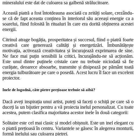
mineralului este dat de culoarea sa galbenă strălucitoare.
Această piatră a fost întotdeauna asociată cu zeități solare, crezându-
se că de fapt aceasta conținea în interiorul său aceeași energie ca a
soarelui, fiind folosită în ritualuri în care era dorită obținerea acestei
energii.
Citrinul atrage bogăția, prosperitatea și succesul, fiind o piatră foarte
creativă care generează calități și energetizări. Îmbunătățește
motivația, activează creativitatea și încurajează exprimarea de sine.
Ne face mai puțin sensibili la critici, încurajându-ne să acționăm.
Este unul dintre puținele cristale care nu trebuie niciodată să fie
curățate, deoarece absoarbe, transmite și disipează pe pământ toată
energia tulburătoare pe care o posedă. Acest lucru îl face un excelent
proiector.
Inele de logodnă, câte pietre prețioase trebuie să aibă?
Dacă aveți inspirația unui artist, puteți să faceți o schiță pe care să o
duceți la un bijutier pentru a vă proiecta inelul personalizat. Cu toate
acestea, putem clasifica majoritatea acestor inele în două categorii:
Solitaire este cel mai clasic și model obișnuit. Este un inel elegant cu
o piatră prețioasă în centru. Variantele se găsesc în alegerea monturii,
formă inelului sau culoarea pietrei.