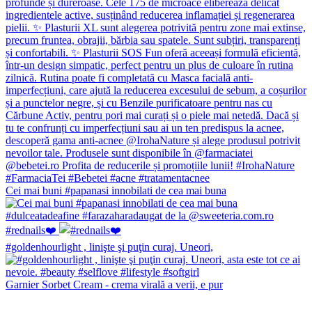
Cei mai buni #papanasi innobilati de cea mai buna
#rednails❤️
#goldenhourlight , linişte şi puţin curaj. Uneori,
Garnier Sorbet Cream - crema virală a verii, e pur