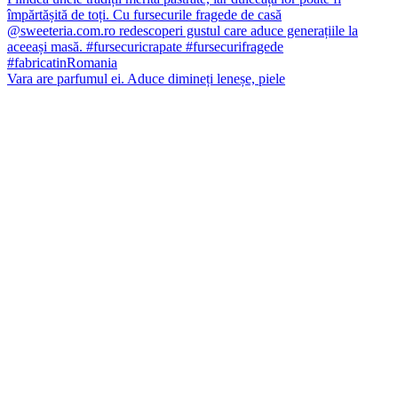
Vara are parfumul ei. Aduce dimineți leneșe, piele