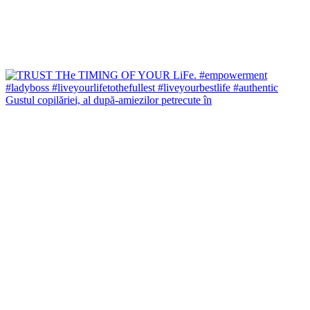
Gustul copilăriei, al după-amiezilor petrecute în