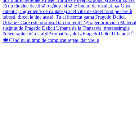
🍽️ Când nu ai timp de complicat rețete, dar vrei u