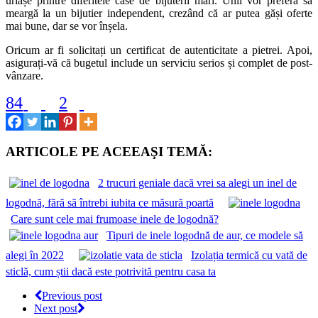
uriașe printre diferitele case de bijuterii mari. Unii vor preferă să
meargă la un bijutier independent, crezând că ar putea găși oferte
mai bune, dar se vor înșela.
Oricum ar fi solicitați un certificat de autenticitate a pietrei. Apoi,
asigurați-vă că bugetul include un serviciu serios și complet de post-
vânzare.
84
2
ARTICOLE PE ACEEAŞI TEMĂ:
2 trucuri geniale dacă vrei sa alegi un inel de
logodnă, fără să întrebi iubita ce măsură poartă
Care sunt cele mai frumoase inele de logodnă?
Tipuri de inele logodnă de aur, ce modele să
alegi în 2022
Izolația termică cu vată de
sticlă, cum știi dacă este potrivită pentru casa ta
Previous post
Next post