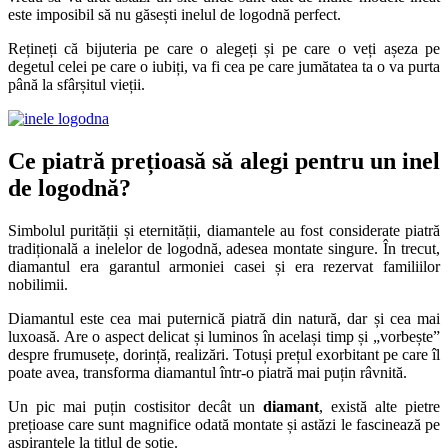
este imposibil să nu găsești inelul de logodnă perfect.
Rețineți că bijuteria pe care o alegeți și pe care o veți așeza pe
degetul celei pe care o iubiți, va fi cea pe care jumătatea ta o va purta
până la sfârșitul vieții.
Ce piatră prețioasă să alegi pentru un inel
de logodnă?
Simbolul purității și eternității, diamantele au fost considerate piatră
tradițională a inelelor de logodnă, adesea montate singure. În trecut,
diamantul era garantul armoniei casei și era rezervat familiilor
nobilimii.
Diamantul este cea mai puternică piatră din natură, dar și cea mai
luxoasă. Are o aspect delicat și luminos în același timp și „vorbește”
despre frumusețe, dorință, realizări. Totuși prețul exorbitant pe care îl
poate avea, transforma diamantul într-o piatră mai puțin râvnită.
Un pic mai puțin costisitor decât un
diamant
, există alte pietre
prețioase care sunt magnifice odată montate și astăzi le fascinează pe
aspirantele la titlul de soție.