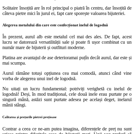
Solitaire însoțită are în rol principal o piatră în centru, dar însoțită de
câteva pietre mici în jurul ei, fapt care sporește valoarea bijuteriei.
Alegerea metalului din care este confecționat inelul de logodnă
În prezent, aurul alb este metalul cel mai des ales. De fapt, acest
lucru se datorează versatilității sale și poate fi ușor combinat cu un
număr mare de bijuterii și outfituri moderne.
Platina are avantajul de ase deterioramai puțîn decât aurul, dar este și
mai scumpa.
Aurul rămâne totuși opțiunea cea mai comodă, atunci când vine
vorba de alegerea unui inel de logodnă.
Nu uitați un lucru fundamental: potriviți verighetă cu inelul de
logodnă! Deși, în mod tradițional, cele două inele erau purtate pe o
singură mână, astăzi sunt purtate adesea pe același deget, inelarul
mânii stângi.
Calitatea și prețurile pietrei prețioase
Contrar a ceea ce ne-am putea imagina, diferențele de preț nu sunt