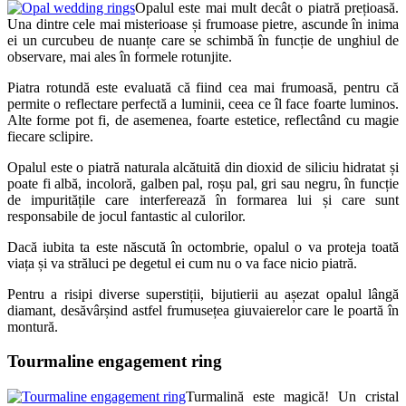
Opalul este mai mult decât o piatră prețioasă.
Una dintre cele mai misterioase și frumoase pietre, ascunde în inima
ei un curcubeu de nuanțe care se schimbă în funcție de unghiul de
observare, mai ales în formele rotunjite.
Piatra rotundă este evaluată că fiind cea mai frumoasă, pentru că
permite o reflectare perfectă a luminii, ceea ce îl face foarte luminos.
Alte forme pot fi, de asemenea, foarte estetice, reflectând cu magie
fiecare sclipire.
Opalul este o piatră naturala alcătuită din dioxid de siliciu hidratat și
poate fi albă, incoloră, galben pal, roșu pal, gri sau negru, în funcție
de impuritățile care interferează în formarea lui și care sunt
responsabile de jocul fantastic al culorilor.
Dacă iubita ta este născută în octombrie, opalul o va proteja toată
viața și va străluci pe degetul ei cum nu o va face nicio piatră.
Pentru a risipi diverse superstiții, bijutierii au așezat opalul lângă
diamant, desăvârșind astfel frumusețea giuvaierelor care le poartă în
montură.
Tourmaline engagement ring
Turmalină este magică! Un cristal