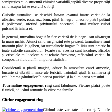
semiprețios cu o structură chimică variabilă,capătă diverse proprietăți
când asupra lui se exercită o forță.
Culorile turmalinei se deschid într-un evantai foarte variat de la
albastru, verde, roșu, roz, brun, până la negru, uneori o piatră putând
fi policromă, oferind privitorului spectacolul mai multor culori
pulsând în inima ei.
În general, turmalina bogată în fier variază de la negru sau alb-negru
la maro închis. Atunci când magneziul este prezent, turmalinele sunt
maroniu până la galben, iar turmalinele bogate în litiu sunt practic în
toate culorile curcubeului. Foarte rar, acestea sunt incolore. Bicolor
și cristalele multicolore sunt relativ frecvente, reflectând variații în
compoziția fluidului în timpul cristalizării.
Considerată o piatră magică, aduce în atmosfera casei armonie,
bucurie și vibrații intense ale fericirii. Totodată ajută la calmarea și
echilibrarea gândurilor în partea pozitivă și la eliminarea stresului.
Tourmaline engagement ring
sunt fabuloase. Fiecare piatră poate
fi unică, aducând armonie în viitoarea familie.
Citrine engagement ring
Citrinul este varietatea de cuarț. Numele