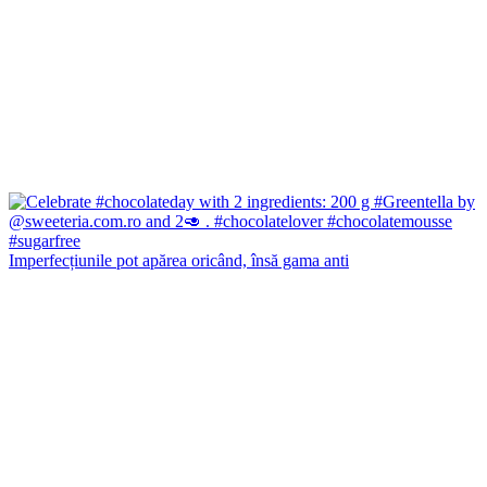
Imperfecțiunile pot apărea oricând, însă gama anti