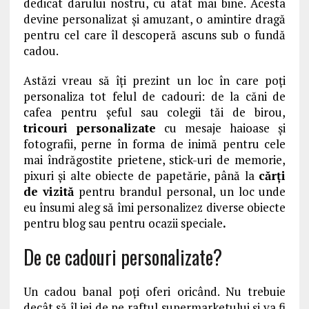
dedicat darului nostru, cu atât mai bine. Acesta
devine personalizat și amuzant, o amintire dragă
pentru cel care îl descoperă ascuns sub o fundă
cadou.
Astăzi vreau să îți prezint un loc în care poți
personaliza tot felul de cadouri: de la căni de
cafea pentru șeful sau colegii tăi de birou,
tricouri personalizate
cu mesaje haioase și
fotografii, perne în forma de inimă pentru cele
mai îndrăgostite prietene, stick-uri de memorie,
pixuri și alte obiecte de papetărie, până la
cărți
de vizită
pentru brandul personal, un loc unde
eu însumi aleg să îmi personalizez diverse obiecte
pentru blog sau pentru ocazii speciale
.
De ce cadouri personalizate?
Un cadou banal poți oferi oricând. Nu trebuie
decât să îl iei de pe raftul supermarketului și va fi