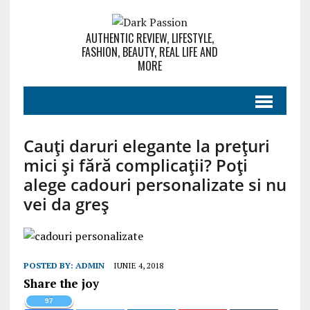
AUTHENTIC REVIEW, LIFESTYLE,
FASHION, BEAUTY, REAL LIFE AND
MORE
Cauți daruri elegante la prețuri
mici și fără complicații? Poți
alege cadouri personalizate si nu
vei da greş
POSTED BY:
ADMIN
IUNIE 4, 2018
Share the joy
97