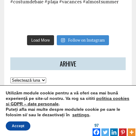
Follow on Instagram
Load More
ARHIVE
Utilizăm module cookie pentru a vă oferi cea mai bună
experiență pe site-ul nostru. Va rog sa cititi
politica cookies
si GDPR – date personale
.
Puteți afla mai multe despre modulele cookie pe care le
folosim si/ sau le dezactivați în
settings
.
97
Accept
ARTICOLE RECENTE