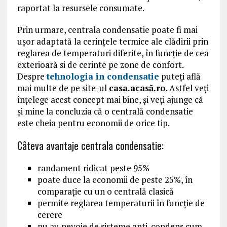
raportat la resursele consumate.
Prin urmare, centrala condensatie poate fi mai
uşor adaptată la cerinţele termice ale clădirii prin
reglarea de temperaturi diferite, în funcţie de cea
exterioară si de cerinte pe zone de confort.
Despre
tehnologia in condensatie
puteţi află
mai multe de pe site-ul
casa.acasă.ro
. Astfel veţi
înţelege acest concept mai bine, şi veţi ajunge că
şi mine la concluzia că o centrală condensatie
este cheia pentru economii de orice tip.
Câteva avantaje centrala condensatie:
randament ridicat peste 95%
poate duce la economii de peste 25%, în
comparaţie cu un o centrală clasică
permite reglarea temperaturii în funcţie de
cerere
nu au nevoie de sisteme anti-condens cum