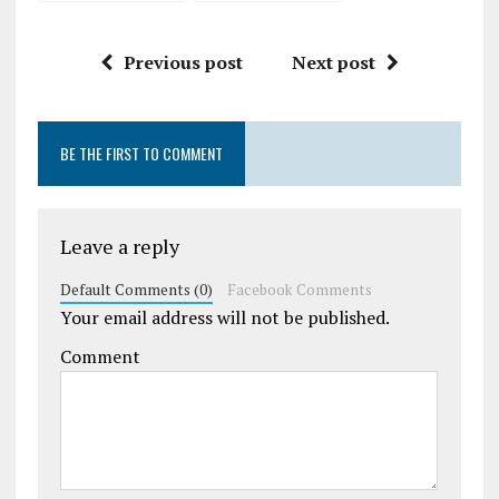
afecteaza
unde cumperi
Crawlability şi
pompe
Previous post
Next post
Indexability
recirculare și
schimbătoare
de căldură
BE THE FIRST TO COMMENT
Leave a reply
Default Comments (0)
Facebook Comments
Your email address will not be published.
Comment