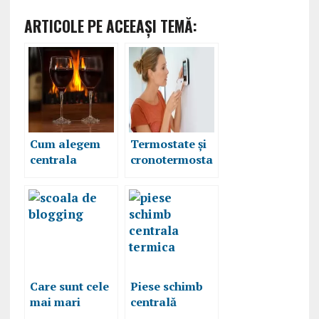
ARTICOLE PE ACEEAŞI TEMĂ:
Cum alegem
Termostate și
centrala
cronotermosta
termică
te ambientale,
potrivită
care sunt
pentru casa
criteriile după
noastră
care le alegi
Care sunt cele
Piese schimb
mai mari
centrală
greşeli care
termică, de