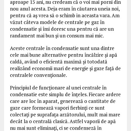
aproape 15 ani, nu credeam că o voi mai porni din
nou anul acesta. Deja eram în căutarea uneia noi,
pentru că aş vrea să o schimb in aceasta vara. Am
văzut câteva modele de centrale pe gaz în
condensatie şi îmi doresc una pentru că are un
randament mai bun şi un consum mai mic.
Aceste centrale în condensatie sunt una dintre
cele mai bune alternative pentru încălzire şi apă
caldă, având o eficientă maximă şi totodată
realizând economii mari de energie şi gaze faţă de
centralele convenţionale.
Principiul de funcţionare al unei centrale în
condensatie este simplu de înţeles. Fiecare ardere
care are loc în aparat, generează o cantitate de
gaze care formează vapori fierbinţi ce sunt
colectaţi pe suprafaţa arzătorului, mult mai mare
decât la o centrală clasică. Astfel vaporii de apă
nu mai sunt eliminaţi, ci se condenseză în