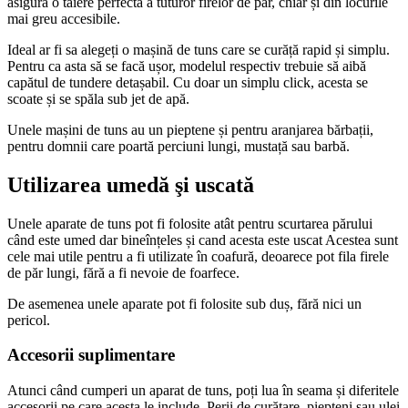
asigură o taiere perfectă a tuturor firelor de păr, chiar și din locurile
mai greu accesibile.
Ideal ar fi sa alegeți o mașină de tuns care se curăță rapid și simplu.
Pentru ca asta să se facă ușor, modelul respectiv trebuie să aibă
capătul de tundere detașabil. Cu doar un simplu click, acesta se
scoate și se spăla sub jet de apă.
Unele mașini de tuns au un pieptene și pentru aranjarea bărbații,
pentru domnii care poartă perciuni lungi, mustață sau barbă.
Utilizarea umedă şi uscată
Unele aparate de tuns pot fi folosite atât pentru scurtarea părului
când este umed dar bineînțeles și cand acesta este uscat Acestea sunt
cele mai utile pentru a fi utilizate în coafură, deoarece pot fila firele
de păr lungi, fără a fi nevoie de foarfece.
De asemenea unele aparate pot fi folosite sub duș, fără nici un
pericol.
Accesorii suplimentare
Atunci când cumperi un aparat de tuns, poți lua în seama și diferitele
accesorii pe care acesta le include. Perii de curăţare, piepteni sau ulei