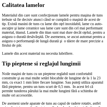
Calitatea lamelor
Materialul din care sunt confecţionate lamele pentru maşina de tuns
trebuie să fie decisiv atunci când se cumpără o maşină de acest de
tip. Există masini de tuns cu lame din oţel inoxidabil, lame cu auto-
ascuţire şi lame ceramice sau lame care sunt din cel mai performant
material, titanul. Lamele din titan sunt mai dure decât oţelul, pentru a
asigura o durată desăvârşită. De asemenea, se ascut automat pentru a
asigura o performanţă de lungă durată şi o tăiere de mare precizie a
firului de păr.
Lamele din acest material nu necesita lubrifiere.
Tip pieptene si reglajul lungimii
Noile maşini de tuns cu un pieptene reglabil sunt confortabil
construite şi au mai multe setări blocabile de lungime de la 1 la 23
mm, cu exact 1 mm între fiecare lungime. Sau puteţi utiliza aparatul
fără pieptene, pentru un tuns scurt de 0,5 mm. In acest fel că
permite tunderea părului la mai multe lungimi fără a schimba de
multe ori accesoriile.
De asemeni unele aparate de tuns au capul de radere rotativ, astfel