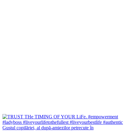
Gustul copilăriei, al după-amiezilor petrecute în