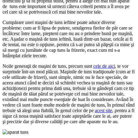
domiciliu şi să fii propriul stilist, pentru a alege cel mai bun aparat
de tuns este important să urmezi câteva criterii pentru a îl avea pe
cel care să se potrivească cel mai bine nevoilor tale.
Cumpărare unei maşini de tuns ieftine poate aduce diverse
probleme: cum ar fi lipsa de putere, smulgerea firelor de păr care se
încâlcesc între lame, piepteni care nu au o prindere bună pe maşină,
etc. Aşadar o maşină de tuns ieftină, luată dintr-un bazar, oricât ai fi
de tentat, nu este o opţiune, pentru că s-ar putea să păţeşti ca mine şi
să mergi cu jumătate de cap tuns la frizerie, exact cum mi s-a
întâmplat zilele trecute.
Noile generaţii de maşini de tuns, precum sunt
cele de aici
, te vor
surprinde într-un mod plăcut. Maşinile de tuns tradiţionale (cum ar fi
cele utilizate de frizeri), sunt simple, nimic nu le face speciale, de
aceea atunci când te decizi să schimbi vechea ta maşină de tuns sau
achiziţionezi pentru prima dată una, trebuie să te gândeşti cam ce tip
de maşină de tăiat părul se potriveşte cel mai bine nevoilor tale,
existând mai multe puncte esenţiale de luat în considerare. Având în
vedere că sunt foarte multe modele de maşini de tuns, în primul rând
trebuie să alegi una fiabilă, în genul celor de pe
acest site
, pentru a fi
sigur că noua maşină satisface toate aşteptările care le ai, are putere
şi precizie dar și diverse calități pe care alte aparate nu le au.