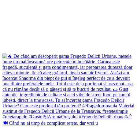
🍽️ Când nu ai timp de complicat rețete, dar vrei u