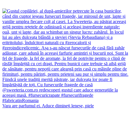
Vara are parfumul ei. Aduce dimineți leneșe, piele