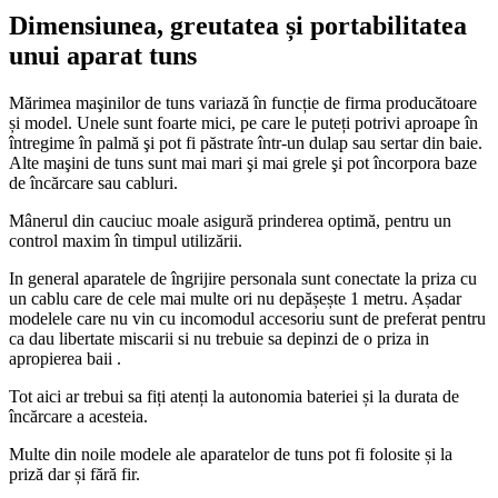
Dimensiunea, greutatea și portabilitatea
unui aparat tuns
Mărimea maşinilor de tuns variază în funcție de firma producătoare
și model. Unele sunt foarte mici, pe care le puteți potrivi aproape în
întregime în palmă şi pot fi păstrate într-un dulap sau sertar din baie.
Alte maşini de tuns sunt mai mari şi mai grele şi pot încorpora baze
de încărcare sau cabluri.
Mânerul din cauciuc moale asigură prinderea optimă, pentru un
control maxim în timpul utilizării.
In general aparatele de îngrijire personala sunt conectate la priza cu
un cablu care de cele mai multe ori nu depășește 1 metru. Așadar
modelele care nu vin cu incomodul accesoriu sunt de preferat pentru
ca dau libertate miscarii si nu trebuie sa depinzi de o priza in
apropierea baii .
Tot aici ar trebui sa fiți atenți la autonomia bateriei și la durata de
încărcare a acesteia.
Multe din noile modele ale aparatelor de tuns pot fi folosite și la
priză dar și fără fir.