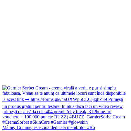
Mâine, 16 iunie, este ziua dedicată membrilor #Ro