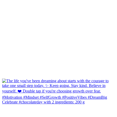
Celebrate #chocolateday with 2 ingredients: 200 g