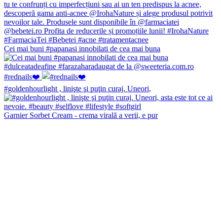
Cei mai buni #papanasi innobilati de cea mai buna
#rednails❤️
#goldenhourlight , linişte şi puţin curaj. Uneori,
Garnier Sorbet Cream - crema virală a verii, e pur