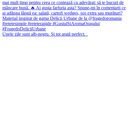
Unele zile sunt alb-negru. Şi tot arată perfect. .