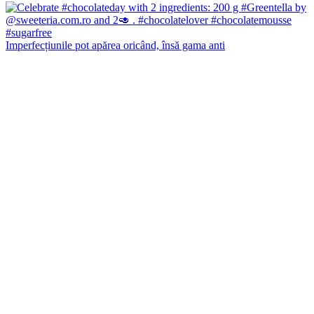
Imperfecțiunile pot apărea oricând, însă gama anti