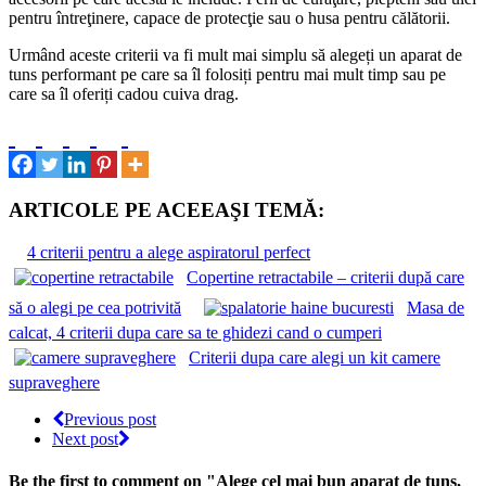
pentru întreţinere, capace de protecţie sau o husa pentru călătorii.
Urmând aceste criterii va fi mult mai simplu să alegeți un aparat de
tuns performant pe care sa îl folosiți pentru mai mult timp sau pe
care sa îl oferiți cadou cuiva drag.
ARTICOLE PE ACEEAŞI TEMĂ:
4 criterii pentru a alege aspiratorul perfect
Copertine retractabile – criterii după care
să o alegi pe cea potrivită
Masa de
calcat, 4 criterii dupa care sa te ghidezi cand o cumperi
Criterii dupa care alegi un kit camere
supraveghere
Previous post
Next post
Be the first to comment
on "Alege cel mai bun aparat de tuns,