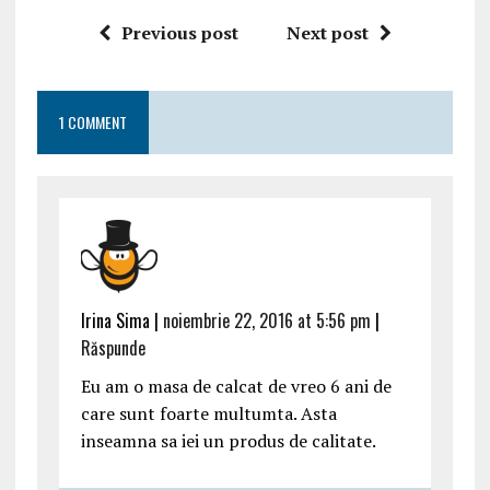
criterii de care
când
Previous post
Next post
sa tii cont
cumpărați un
atunci cand o
frigider
cumperi
1 COMMENT
Irina Sima |
noiembrie 22, 2016 at 5:56 pm
|
Răspunde
Eu am o masa de calcat de vreo 6 ani de
care sunt foarte multumta. Asta
inseamna sa iei un produs de calitate.