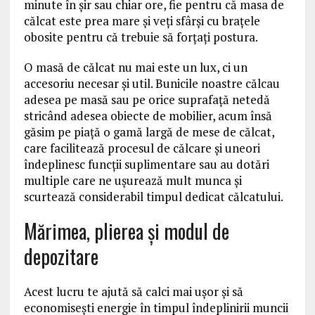
minute în şir sau chiar ore, fie pentru că masa de
călcat este prea mare şi veţi sfârşi cu braţele
obosite pentru că trebuie să forţaţi postura.
O masă de călcat nu mai este un lux, ci un
accesoriu necesar şi util. Bunicile noastre călcau
adesea pe masă sau pe orice suprafaţă netedă
stricând adesea obiecte de mobilier, acum însă
găsim pe piaţă o gamă largă de mese de călcat,
care facilitează procesul de călcare şi uneori
îndeplinesc funcţii suplimentare sau au dotări
multiple care ne ușurează mult munca și
scurtează considerabil timpul dedicat călcatului.
Mărimea, plierea şi modul de
depozitare
Acest lucru te ajută să calci mai uşor şi să
economiseşti energie în timpul îndeplinirii muncii