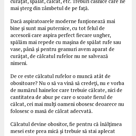
curăţat, spălat, călcat, etc. Treburi casnice care ne
mai şterg din zâmbetul de pe faţă.
Dacă aspiratoarele moderne funţionează mai
bine şi sunt mai puternice, cu tot felul de
accesorii care aspira perfect fiecare ungher,
spălăm mai repede cu maşina de spălat rufe sau
vase, până şi pentru geamuri avem aparat de
curățat, de călcatul rufelor nu ne salvează
nimeni.
De ce este călcatul rufelor o muncă atât de
obositoare? Nu o să va vină să credeţi, nu e vorba
de numărul hainelor care trebuie călcate, nici de
cantitatea de abur pe care o scoate fierul de
călcat, cei mai mulţi oameni obosesc deoarece nu
folosesc o masă de călcat adecvată.
Călcatul devine obositor, fie pentru că înălţimea
mesei este prea mică şi trebuie să stai aplecat