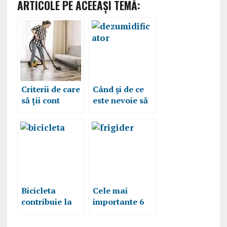
ARTICOLE PE ACEEAŞI TEMĂ:
Criterii de care
Când și de ce
să ții cont
este nevoie să
atunci când
folosim un
cumperi un
dezumidificato
aspirator nou
r, criterii după
care îl alegem
Bicicleta
Cele mai
contribuie la
importante 6
sanatatea ta si
criterii de care
a orasului, 4
să țineți cont