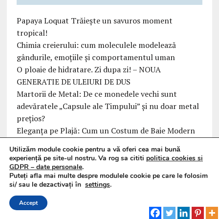
Papaya Loquat Trăiește un savuros moment
tropical!
Chimia creierului: cum moleculele modelează
gândurile, emoțiile și comportamentul uman
O ploaie de hidratare. Zi dupa zi! – NOUA
GENERATIE DE ULEIURI DE DUS
Martorii de Metal: De ce monedele vechi sunt
adevăratele „Capsule ale Timpului” și nu doar metal
prețios?
Eleganța pe Plajă: Cum un Costum de Baie Modern
Îți Redefinește Zona de Confort
Utilizăm module cookie pentru a vă oferi cea mai bună
experiență pe site-ul nostru. Va rog sa cititi
politica cookies si
GDPR – date personale
.
Puteți afla mai multe despre modulele cookie pe care le folosim
si/ sau le dezactivați în
settings
.
Accept