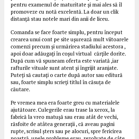
pentru examenul de maturitate şi mai ales să îl
promoveze cu notă excelentă. La doar un clik
distanţă stau notele mari din anii de liceu.
Comanda se face foarte simplu, pentru început
crearea unui cont pe site uşurează mult viitoarele
comenzi precum şi urmărirea stadiului acestora ,
apoi doar adăugaţi în coşul virtual cărţile dorite.
După cum vă spuneam oferta este variată ,iar
rafturile vituale sunt atent şi îngrijit aranjate.
Puteţi să cautaţi o carte după autor sau editură
sau, foarte simplu scrieţi titlul în căsuţa de
căutare.
Pe vremea mea era foarte greu cu materialele
ajutătoare. Culegerile erau trase la xerox, la
fabrică la vreo matuşă sau erau atât de vechi,
răsfoite de atâtea generaţii , că aveau pagini
rupte, scrisul şters sau pe alocuri, spre fericirea
noastră, unele probleme erau rezolvate de câte