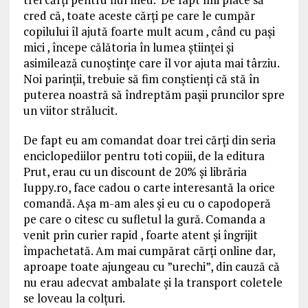
cred că, toate aceste cărţi pe care le cumpăr
copilului îl ajută foarte mult acum , când cu paşi
mici , începe călătoria în lumea ştiinţei şi
asimilează cunoştinţe care îl vor ajuta mai târziu.
Noi parinţii, trebuie să fim conştienţi că stă în
puterea noastră să îndreptăm paşii pruncilor spre
un viitor strălucit.
De fapt eu am comandat doar trei cărţi din seria
enciclopediilor pentru toti copiii, de la editura
Prut, erau cu un discount de 20% şi librăria
Iuppy.ro, face cadou o carte interesantă la orice
comandă. Aşa m-am ales şi eu cu o capodoperă
pe care o citesc cu sufletul la gură. Comanda a
venit prin curier rapid , foarte atent şi îngrijit
împachetată. Am mai cumpărat cărţi online dar,
aproape toate ajungeau cu ”urechi”, din cauză că
nu erau adecvat ambalate şi la transport coletele
se loveau la colţuri.