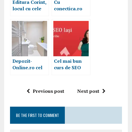
Editura Corint,
Cu
locul cu cele
conectica.ro
mai frumoase
internetul face
și interesante
parte din viaţă
cărți pentru
noastră
toate vârstele
Depozit-
Cel mai bun
Online.ro cel
curs de SEO
mai mare
din Romania,
magazin
indrazneste sa
online de
fii parte din
Previous post
Next post
materiale de
lumea digitala
construcţii
BE THE FIRST TO COMMENT