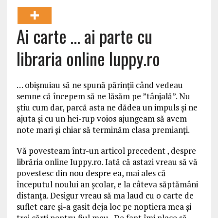
Ai carte … ai parte cu
libraria online Iuppy.ro
… obişnuiau să ne spună părinţii când vedeau
semne că începem să ne lăsăm pe ”tânjală”. Nu
ştiu cum dar, parcă asta ne dădea un impuls şi ne
ajuta şi cu un hei-rup voios ajungeam să avem
note mari şi chiar să terminăm clasa premianţi.
Vă povesteam într-un articol precedent , despre
librăria online Iuppy.ro. Iată că astazi vreau să vă
povestesc din nou despre ea, mai ales că
începutul noului an şcolar, e la câteva săptămâni
distanţa. Desigur vreau să ma laud cu o carte de
suflet care şi-a gasit deja loc pe noptiera mea şi
trei cărţi pentru fiul meu. De fapt îmi place să