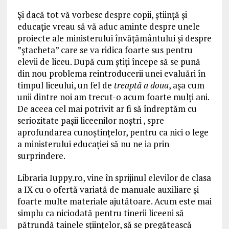
Şi dacă tot vă vorbesc despre copii, ştiinţă şi
educaţie vreau să vă aduc aminte despre unele
proiecte ale ministerului învăţământului şi despre
”ştacheta” care se va ridica foarte sus pentru
elevii de liceu. După cum ştiţi începe să se pună
din nou problema reintroducerii unei evaluări în
timpul liceului, un fel de
treaptă a doua
, aşa cum
unii dintre noi am trecut-o acum foarte mulţi ani.
De aceea cel mai potrivit ar fi să îndreptăm cu
seriozitate paşii liceenilor noştri , spre
aprofundarea cunoştinţelor, pentru ca nici o lege
a ministerului educaţiei să nu ne ia prin
surprindere.
Libraria Iuppy.ro, vine în sprijinul elevilor de clasa
a IX cu o ofertă variată de manuale auxiliare şi
foarte multe materiale ajutătoare. Acum este mai
simplu ca niciodată pentru tinerii liceeni să
pătrundă tainele sţiinţelor, să se pregătească