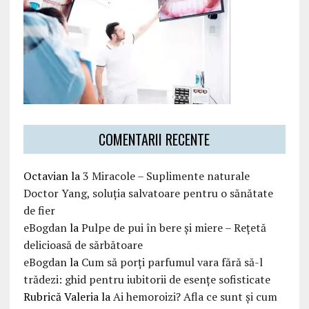
COMENTARII RECENTE
Octavian
la
3 Miracole – Suplimente naturale
Doctor Yang, soluția salvatoare pentru o sănătate
de fier
eBogdan
la
Pulpe de pui în bere și miere – Rețetă
delicioasă de sărbătoare
eBogdan
la
Cum să porți parfumul vara fără să-l
trădezi: ghid pentru iubitorii de esențe sofisticate
Rubrică Valeria
la
Ai hemoroizi? Afla ce sunt și cum