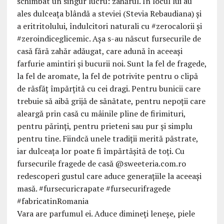
Vara are parfumul ei. Aduce dimineți leneșe, piele