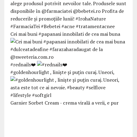
Cei mai buni #papanasi innobilati de cea mai buna
#rednails❤️
#goldenhourlight , linişte şi puţin curaj. Uneori,
Garnier Sorbet Cream - crema virală a verii, e pur