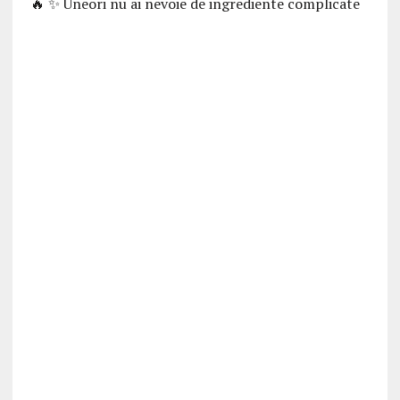
🔥 ✨ Uneori nu ai nevoie de ingrediente complicate