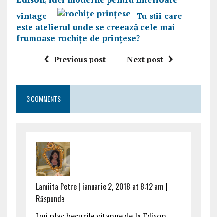
vintage
Tu stii care
este atelierul unde se creează cele mai
frumoase rochițe de prințese?
Previous post
Next post
3 COMMENTS
Lamiita Petre
|
ianuarie 2, 2018 at 8:12 am
|
Răspunde
Imi plac becurile vitange de la Edison,