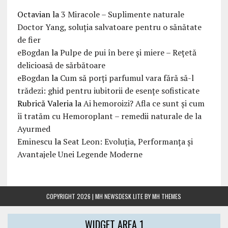
Octavian
la
3 Miracole – Suplimente naturale
Doctor Yang, soluția salvatoare pentru o sănătate
de fier
eBogdan
la
Pulpe de pui în bere și miere – Rețetă
delicioasă de sărbătoare
eBogdan
la
Cum să porți parfumul vara fără să-l
trădezi: ghid pentru iubitorii de esențe sofisticate
Rubrică Valeria
la
Ai hemoroizi? Afla ce sunt și cum
îi tratăm cu Hemoroplant – remedii naturale de la
Ayurmed
Eminescu
la
Seat Leon: Evoluția, Performanța și
Avantajele Unei Legende Moderne
COPYRIGHT 2026 | MH NEWSDESK LITE BY
MH THEMES
WIDGET AREA 1