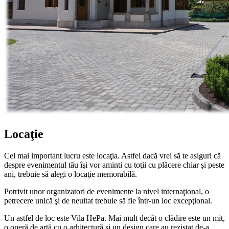
Locaţie
Cel mai important lucru este locaţia. Astfel dacă vrei să te asiguri că
despre evenimentul tău îşi vor aminti cu toţii cu plăcere chiar şi peste
ani, trebuie să alegi o locaţie memorabilă.
Potrivit unor organizatori de evenimente la nivel internaţional, o
petrecere unică şi de neuitat trebuie să fie într-un loc excepţional.
Un astfel de loc este Vila HePa. Mai mult decât o clădire este un mit,
o operă de artă cu o arhitectură şi un design care au rezistat de-a