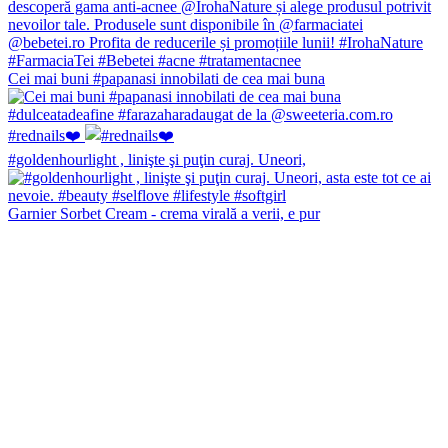
Cei mai buni #papanasi innobilati de cea mai buna
#rednails❤️
#goldenhourlight , linişte şi puţin curaj. Uneori,
Garnier Sorbet Cream - crema virală a verii, e pur