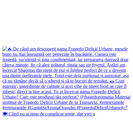
🍽️ Când nu ai timp de complicat rețete, dar vrei u