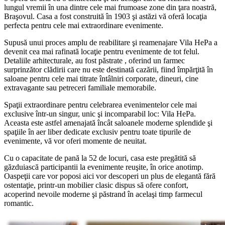
lungul vremii în una dintre cele mai frumoase zone din ţara noastră,
Braşovul. Casa a fost construită în 1903 şi astăzi vă oferă locaţia
perfecta pentru cele mai extraordinare evenimente.
Supusă unui proces amplu de reabilitare şi reamenajare Vila HePa a
devenit cea mai rafinată locaţie pentru evenimente de tot felul.
Detaliile arhitecturale, au fost păstrate , oferind un farmec
surprinzător clădirii care nu este destinată cazării, fiind împărţită în
saloane pentru cele mai titrate întâlniri corporate, dineuri, cine
extravagante sau petreceri familiale memorabile.
Spaţii extraordinare pentru celebrarea evenimentelor cele mai
exclusive într-un singur, unic şi incomparabil loc: Vila HePa.
Aceasta este astfel amenajată încât saloanele moderne splendide şi
spaţiile în aer liber dedicate exclusiv pentru toate tipurile de
evenimente, vă vor oferi momente de neuitat.
Cu o capacitate de pană la 52 de locuri, casa este pregătită să
găzduiască participantii la evenimente reuşite, în orice anotimp.
Oaspeţii care vor poposi aici vor descoperi un plus de elegantă fără
ostentaţie, printr-un mobilier clasic dispus să ofere confort,
acoperind nevoile moderne şi păstrand în acelaşi timp farmecul
romantic.