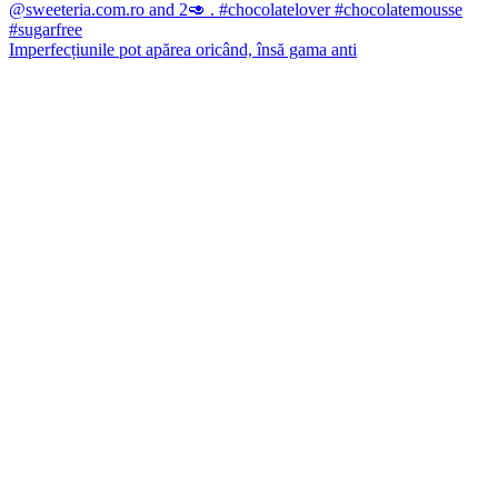
Imperfecțiunile pot apărea oricând, însă gama anti