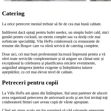
Catering
La orice petrecere meniul trebuie să fie de cea mai bună calitate.
Indiferent dacă optaţi pentru bufet suedez, un simplu bufet cald, mici
gustări pentru cocktail, un meniu complet sau va doriţi cele mai
sofisticate specialităţi, Vila HePa colaborează cu restaurante de
renume din Braşov care va oferă servicii de catering complete.
Doar aici, cei mai buni profesioniști lucrează împreună pentru a vă
oferi toate serviciile complementare și să asigure un climat unic și
excepțional la celebrarea și planificarea oricăror evenimente,
asigurând atingerea țintelor exigente și îndeplinirea tuturor
așteptărilor, cu cel mai elevat nivel de calitate.
Petreceri pentru copii
La Villa HePa am ajuns din întâmplare, fiul unui partener de afaceri
avea organizată petrecerea de aniversară acolo şi am fost invitaţi toţi
colaboratorii firmei care aveau copii de vârste apropiate.
Când am ajuns acolo am fos surprinsă să văd saloanele amenajate