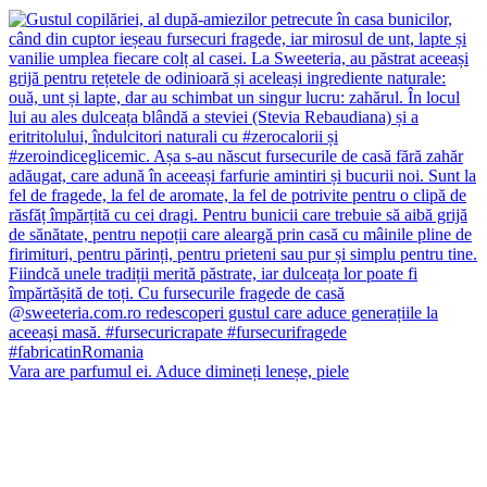
Vara are parfumul ei. Aduce dimineți leneșe, piele