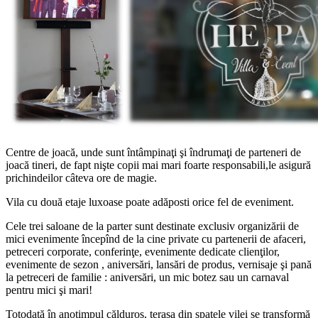
Centre de joacă, unde sunt întâmpinaţi şi îndrumaţi de parteneri de
joacă tineri, de fapt nişte copii mai mari foarte responsabili,le asigură
prichindeilor câteva ore de magie.
Vila cu două etaje luxoase poate adăposti orice fel de eveniment.
Cele trei saloane de la parter sunt destinate exclusiv organizării de
mici evenimente începînd de la cine private cu partenerii de afaceri,
petreceri corporate, conferinţe, evenimente dedicate clienţilor,
evenimente de sezon , aniversări, lansări de produs, vernisaje şi pană
la petreceri de familie : aniversări, un mic botez sau un carnaval
pentru mici şi mari!
Totodată în anotimpul călduros, terasa din spatele vilei se transformă