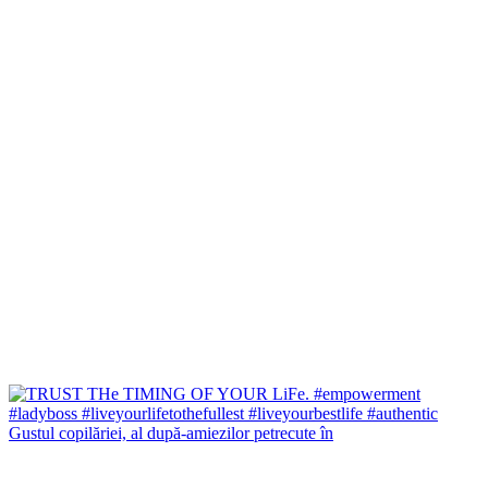
Gustul copilăriei, al după-amiezilor petrecute în