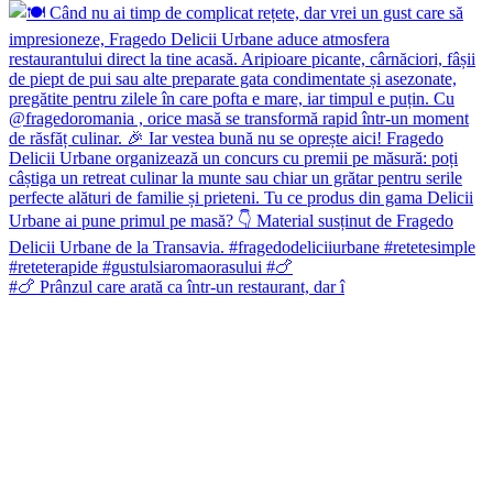
#🍗 Prânzul care arată ca într-un restaurant, dar î