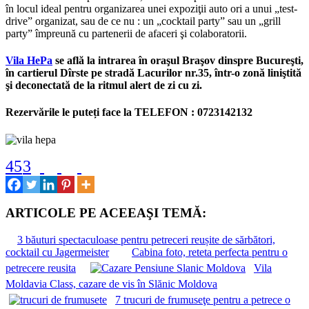
în locul ideal pentru organizarea unei expoziţii auto ori a unui „test-
drive” organizat, sau de ce nu : un „cocktail party” sau un „grill
party” împreună cu partenerii de afaceri şi colaboratorii.
Vila HePa
se află la intrarea în oraşul Braşov dinspre Bucureşti,
în cartierul Dîrste pe stradă Lacurilor nr.35, într-o zonă liniştită
şi deconectată de la ritmul alert de zi cu zi.
Rezervările le puteți face la TELEFON : 0723142132
45
3
ARTICOLE PE ACEEAŞI TEMĂ:
3 băuturi spectaculoase pentru petreceri reușite de sărbători,
cocktail cu Jagermeister
Cabina foto, reteta perfecta pentru o
petrecere reusita
Vila
Moldavia Class, cazare de vis în Slănic Moldova
7 trucuri de frumuseţe pentru a petrece o