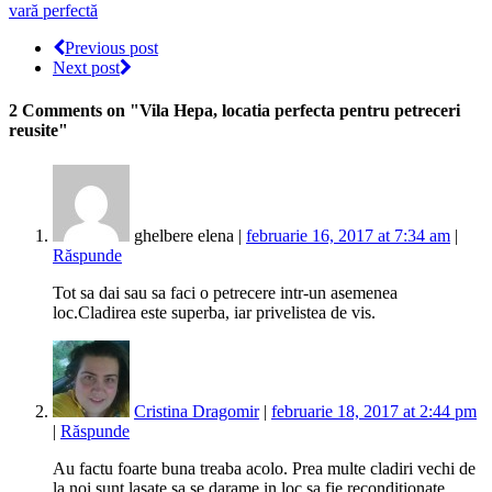
vară perfectă
Previous post
Next post
2 Comments
on "Vila Hepa, locatia perfecta pentru petreceri
reusite"
ghelbere elena |
februarie 16, 2017 at 7:34 am
|
Răspunde
Tot sa dai sau sa faci o petrecere intr-un asemenea
loc.Cladirea este superba, iar privelistea de vis.
Cristina Dragomir
|
februarie 18, 2017 at 2:44 pm
|
Răspunde
Au factu foarte buna treaba acolo. Prea multe cladiri vechi de
la noi sunt lasate sa se darame in loc sa fie reconditionate.