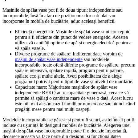
Mașinile de spălat vase pot fi de doua tipuri: independente sau
incorporabile, însă în afara de poziționarea lor sub blat sau
incorporate în mobila de bucătărie, aduc aceleași beneficii.
Eficiență energetică: Mașinile de spălat vase sunt concepute
pentru a fi eficiente din punct de vedere energetic. Acestea
utilizează cantități optime de apă și energie electrică pentru a
vă spăla vasele.
Diverse programe de spălare: Indiferent daca vorbim de
mașini de spălat vase independente
sau modelele
incorporabile, toate oferă diferite programe de spălare, precum
spălare intensivă, spălare rapidă, program pentru pahare,
spălare eco și multe altele. Aveți posibilitatea de a alege
programul potrivit pentru tipul de vase și nivelul de murdărie.
Capacitate mare: Majoritatea mașinilor de spălat vase
independente BEKO au o capacitate generoasă, ceea ce vă
permite să spălați o cantitate mare de vase o dată. Acest lucru
este util mai ales în cazul familiilor numeroase sau atunci când
pregătiți mese pentru mai mulți oaspeți.
Modelele incorporabile se găsesc și pentru 6 seturi, astfel încât pot fi
incluse cu ușurință în designul mobilei de bucătărie. Alegerea unei
mașini de spălat vase incorporabile poate fi o decizie importantă,
deoarece aceasta va face parte din designul și funcționalitatea