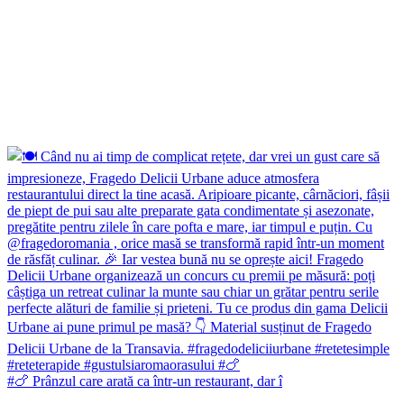
#🍗 Prânzul care arată ca într-un restaurant, dar î