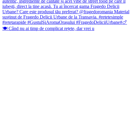
🍽️ Când nu ai timp de complicat rețete, dar vrei u