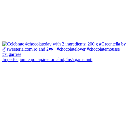
Imperfecțiunile pot apărea oricând, însă gama anti