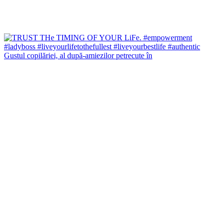
Gustul copilăriei, al după-amiezilor petrecute în