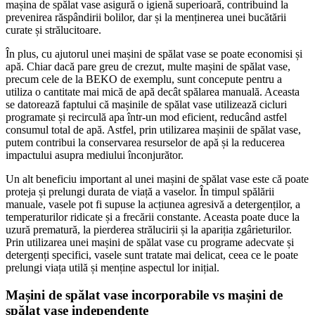
mașina de spălat vase asigură o igienă superioară, contribuind la
prevenirea răspândirii bolilor, dar și la menținerea unei bucătării
curate și strălucitoare.
În plus, cu ajutorul unei mașini de spălat vase se poate economisi și
apă. Chiar dacă pare greu de crezut, multe mașini de spălat vase,
precum cele de la BEKO de exemplu, sunt concepute pentru a
utiliza o cantitate mai mică de apă decât spălarea manuală. Aceasta
se datorează faptului că mașinile de spălat vase utilizează cicluri
programate și recirculă apa într-un mod eficient, reducând astfel
consumul total de apă. Astfel, prin utilizarea mașinii de spălat vase,
putem contribui la conservarea resurselor de apă și la reducerea
impactului asupra mediului înconjurător.
Un alt beneficiu important al unei mașini de spălat vase este că poate
proteja și prelungi durata de viață a vaselor. În timpul spălării
manuale, vasele pot fi supuse la acțiunea agresivă a detergenților, a
temperaturilor ridicate și a frecării constante. Aceasta poate duce la
uzură prematură, la pierderea strălucirii și la apariția zgârieturilor.
Prin utilizarea unei mașini de spălat vase cu programe adecvate și
detergenți specifici, vasele sunt tratate mai delicat, ceea ce le poate
prelungi viața utilă și menține aspectul lor inițial.
Mașini de spălat vase incorporabile vs mașini de
spălat vase independente