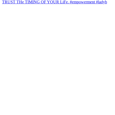
TRUST THe TIMING OF YOUR LiFe. #empowerment #ladyb