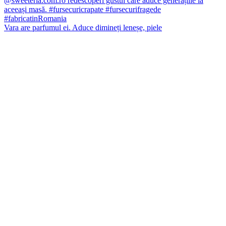
Vara are parfumul ei. Aduce dimineți leneșe, piele