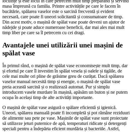
locuințe și este locul în care petrecem mult timp preparând și servind
masa împreună cu familia. Printre activitățile pe care le facem în
bucătărie, spălarea vaselor este o sarcină frecventă și evident
necesară, care poate fi uneori solicitantă și consumatoare de timp.
Din acest motiv, o mașină de spălat vase poate deveni un ajutor de
nădejde și poate aduce numeroase beneficii, dar mai ales mai mult
timp liber pe care sa îl petrecem cu cei dragi.
Avantajele unei utilizării unei mașini de
spălat vase
În primul rând, o mașină de spălat vase economisește mult timp, dar
și efortul pe care îl investim în spălat vesela și oalele și tigăile, de
cele mai multe ori pline de grăsime greu de curățat. Dacă spălarea
vaselor manual necesită timp și energie, o mașină de spălat vase
preia această sarcină și o realizează automat. Pur și simplu
introducem vasele murdare în mașină, apăsăm un buton și ne putem
ocupa în același timp de alte activități importante.
O mașină de spălat vase asigură o spălare eficientă și igienică.
Uneori, spălarea manuală poate fi incompletă și pot rămâne reziduuri
de alimente sau pete pe vase. Mașinile de spălat vase sunt proiectate
să utilizeze jeturi puternice de apă, temperaturi ridicate și detergenți
speciali pentru a îndepărta eficient murdăria și bacteriile. Astfel,