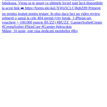
Mâine, 16 iunie, este ziua dedicată membrilor #Ro