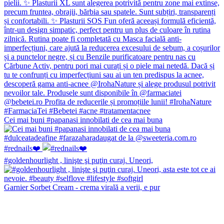
Cei mai buni #papanasi innobilati de cea mai buna
#rednails❤️
#goldenhourlight , linişte şi puţin curaj. Uneori,
Garnier Sorbet Cream - crema virală a verii, e pur