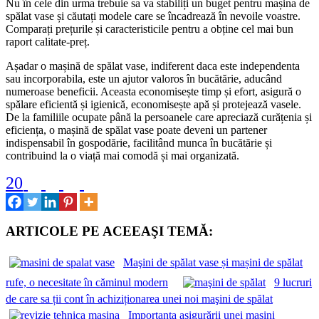
Nu în cele din urma trebuie sa va stabiliți un buget pentru mașina de
spălat vase și căutați modele care se încadrează în nevoile voastre.
Comparați prețurile și caracteristicile pentru a obține cel mai bun
raport calitate-preț.
Așadar o mașină de spălat vase, indiferent daca este independenta
sau incorporabila, este un ajutor valoros în bucătărie, aducând
numeroase beneficii. Aceasta economisește timp și efort, asigură o
spălare eficientă și igienică, economisește apă și protejează vasele.
De la familiile ocupate până la persoanele care apreciază curățenia și
eficiența, o mașină de spălat vase poate deveni un partener
indispensabil în gospodărie, facilitând munca în bucătărie și
contribuind la o viață mai comodă și mai organizată.
20
ARTICOLE PE ACEEAŞI TEMĂ:
Maşini de spălat vase și mașini de spălat
rufe, o necesitate în căminul modern
9 lucruri
de care sa ții cont în achiziționarea unei noi maşini de spălat
Importanţa asigurării unei mașini