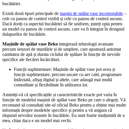
bucătăriei.
Există două tipuri principale de
mașini de spălat vase incorporabile
–
cele cu panou de control vizibil și cele cu panou de control ascuns.
Dacă doriți ca aspectul bucătăriei să fie uniform, puteți opta pentru
un model cu panou de control ascuns, care va fi integrat în designul
dulapurilor de bucătărie.
Mașinile de spălat vase Beko
integrează tehnologii avansate
precum senzori de murdărie și de umplere, care ajustează automat
cantitatea de apă și durata ciclului de spălare în funcție de nevoile
specifice ale fiecărei încărcături.
Funcții suplimentare: Mașinile de spălat vase pot avea și
funcții suplimentare, precum uscare cu aer cald, programare
întârziată, afișaj digital și altele, care adaugă mai multă
comoditate și flexibilitate în utilizarea lor.
Amintiți-vă că specificațiile și caracteristicile exacte pot varia în
funcție de modelul mașinii de spălat vase Beko pe care o alegeți. Vă
recomand să consultați site-ul oficial Beko pentru a obține mai multe
informații despre modelele specifice și pentru a vă asigura că
răspund nevoilor noastre în bucătărie. Eu sunt foarte mulțumită de a
mea, chiar daca e un model mai vechi.