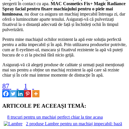
ștergerii în contact cu apa.
MAC Cosmetics Fix+ Magic Radiance
Spray facial pentru fixare machiajului pentru o piele mai
luminoasa
, nu doar ca asigura un machiaj impecabil întreaga zi, dar
oferă o luminozitate aparte tenului. Asigurați-vă că pulverizați
fixativul la o distanță adecvată de față și închideți ochii în timpul
pulverizării.
Pentru mine machiajul ochilor rezistent la apă este soluția perfectă
pentru a arăta impecabil și în apă. Prin utilizarea produselor potrivite,
cum ar fi eyeliner-ul, mascara și fixativul rezistente la apă vă puteți
bucura de o zi la piscină fără nicio grijă.
Asigurați-vă că alegeți produse de calitate și urmați pașii menționați
mai sus pentru a obține un machiaj rezistent la apă care să reziste
chiar și în cele mai intense momente de distracție în apă.
87
1
ARTICOLE PE ACEEAŞI TEMĂ:
8 trucuri pentru un machiaj perfect chiar la tine acasa
2 produse Lambre pentru un machiaj impecabil: bază