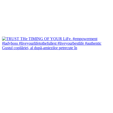
Gustul copilăriei, al după-amiezilor petrecute în