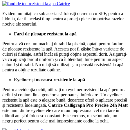
Evident nu uitați ca sub acesta să folosiți o crema cu SPF, pentru a
hidrata, dar în același timp pentru a proteja pielea împotriva razelor
nocive ale soarelui.
Fard de pleoape rezistent la apă
Pentru a vă crea un machiaj durabil la piscină, optați pentru farduri
de pleoape rezistente la apă. Acestea pot fi găsite într-o varietate de
culori și finisaje, astfel încât să puteți obține aspectul dorit. Asigurați-
vă că aplicați fardul uniform și că îl blenduiți bine pentru un aspect
natural și durabil. Nu uitați să utilizați și o pensulă rezistentă la apă
pentru a obține rezultate optime.
Eyeliner și mascara rezistente la apă
Pentru a evidenția ochii, utilizați un eyeliner rezistent la apă pentru a
defini și contura linia genelor superioare și inferioare. Un eyeliner
rezistent la apă este o alegere bună, deoarece oferă o aplicare precisă
și rezistență îndelungată.
Catrice Calligraph Pro Precise 24h Matt
este unul dintre eyelinerele care m-au impresionat cel mai tare în
ultimii ani și îl folosesc constant. Este cremos, nu se întinde, un
negru perfect pentru cele mai impresionante codiţe la ochi.