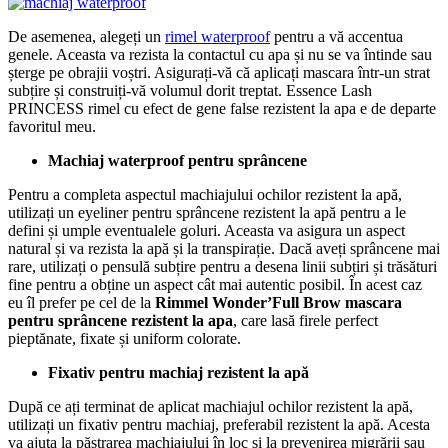
De asemenea, alegeți un
rimel waterproof
pentru a vă accentua
genele. Aceasta va rezista la contactul cu apa și nu se va întinde sau
șterge pe obrajii voștri. Asigurați-vă că aplicați mascara într-un strat
subțire și construiți-vă volumul dorit treptat. Essence Lash
PRINCESS rimel cu efect de gene false rezistent la apa e de departe
favoritul meu.
Machiaj waterproof pentru sprâncene
Pentru a completa aspectul machiajului ochilor rezistent la apă,
utilizați un eyeliner pentru sprâncene rezistent la apă pentru a le
defini și umple eventualele goluri. Aceasta va asigura un aspect
natural și va rezista la apă și la transpirație. Dacă aveți sprâncene mai
rare, utilizați o pensulă subțire pentru a desena linii subțiri și trăsături
fine pentru a obține un aspect cât mai autentic posibil. În acest caz
eu îl prefer pe cel de la
Rimmel Wonder’Full Brow mascara
pentru sprâncene rezistent la apa
, care lasă firele perfect
pieptănate, fixate și uniform colorate.
Fixativ pentru machiaj rezistent la apă
După ce ați terminat de aplicat machiajul ochilor rezistent la apă,
utilizați un fixativ pentru machiaj, preferabil rezistent la apă. Acesta
va ajuta la păstrarea machiajului în loc și la prevenirea migrării sau