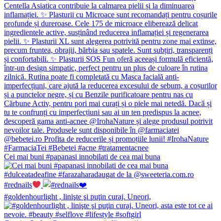
Cei mai buni #papanasi innobilati de cea mai buna
#rednails
#goldenhourlight , linişte şi puţin curaj. Uneori,