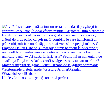
Unele zile sunt alb-negru. Şi tot arată perfect. .