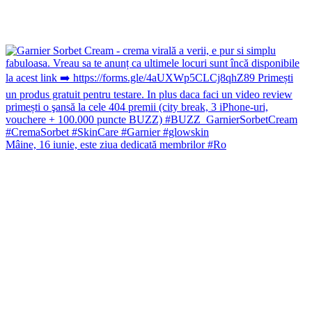
Mâine, 16 iunie, este ziua dedicată membrilor #Ro