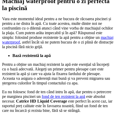
Machiaj waterproof pentru o zi perfecta
la piscină
Vara este momentul ideal pentru a ne bucura de răcoarea piscinei și
pentru a ne distra în apă. Cu toate acestea, multe dintre noi ne
confruntăm cu o dilemă atunci când vine vorba de machiajul ochilor
la plaja. Cum putem arăta impecabil și în apă? Răspunsul este
simplu: folosind produse rezistente la apă pentru a obține un
machiaj
waterproof
, astfel încât să ne putem bucura de o zi plină de distracție
la piscină fără nicio grijă.
Bază rezistentă la apă
Pentru a obține un machiaj rezistent la apă este esențial să începeți
cu o bază adecvată. Alegeți un primer pentru pleoape care este
rezistent la apă și care va ajuta la fixarea fardului de pleoape.
Aceasta va asigura o aderență mai bună și va preveni migrarea sau
ștergerea culorilor în timpul contactului cu apa.
Eu nu folosesc fond de ten când intru în apă, dar pentru o petrecere
pe marginea piscinei un
fond de ten rezistent la apă
este absolut
necesar.
Catrice HD Liquid Coverage
este perfect în acest caz, iar
raportul preț calitate este în favoarea noastră, fiind un fond de ten
care nu încarcă și rezista bine, fără să se strângă.