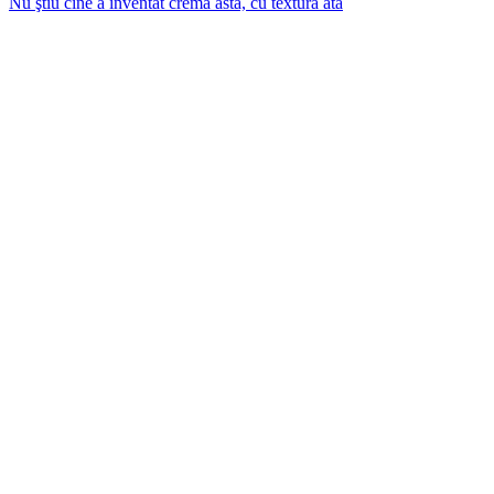
Nu ştiu cine a inventat crema asta, cu textura atâ