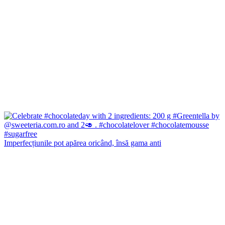
Imperfecțiunile pot apărea oricând, însă gama anti