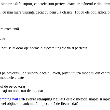
e bine prinsă în suport, capetele sunt perfect tăiate iar mânerul e din lemn
l cu mai mare ușurință decât cu pensula clasică. Tot cu ele poți aplica pe 
ere excelentă.
bile
oți să ai doar oje normale, fiecare unghie va fi perfectă.
ți pe covorașul de silicon( dacă nu aveți, puteți utiliza modelul din centr
e modelele create
elul de pe covoraș
licați un nou strat de topcoat
Reverse stamping nail art
este o metodă simplă și rapid
, vei obține o manichiură impecabilă de fiecare dată.