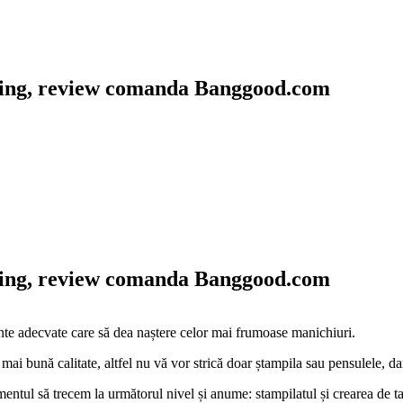
amping, review comanda Banggood.com
amping, review comanda Banggood.com
nte adecvate care să dea naștere celor mai frumoase manichiuri.
mai bună calitate, altfel nu vă vor strică doar ștampila sau pensulele, da
entul să trecem la următorul nivel și anume: stampilatul și crearea de t