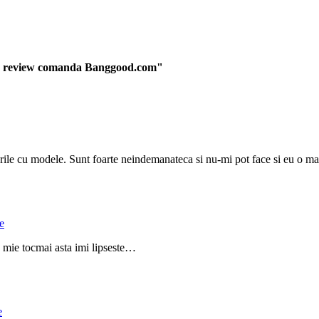
ing, review comanda Banggood.com"
ile cu modele. Sunt foarte neindemanateca si nu-mi pot face si eu o ma
e
! mie tocmai asta imi lipseste…
e