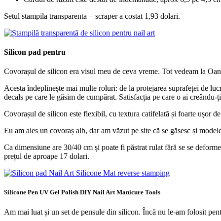
Setul stampila transparenta + scraper a costat 1,93 dolari.
Silicon pad pentru
Covorașul de silicon era visul meu de ceva vreme. Tot vedeam la Oana,
Acesta îndeplinește mai multe roluri: de la protejarea suprafeței de lucr
decals pe care le găsim de cumpărat. Satisfacția pe care o ai creându-ți
Covorașul de silicon este flexibil, cu textura catifelată și foarte ușor de
Eu am ales un covoraș alb, dar am văzut pe site că se găsesc și modele 
Ca dimensiune are 30/40 cm și poate fi păstrat rulat fără se se deformeze.
prețul de aproape 17 dolari.
Silicone Pen UV Gel Polish DIY Nail Art Manicure Tools
Am mai luat și un set de pensule din silicon. Încă nu le-am folosit pentr