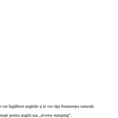
r vor îngălbeni unghiile și le vor răpi frumusețea naturală.
atuaje pentru unghii sau „reverse stamping”.