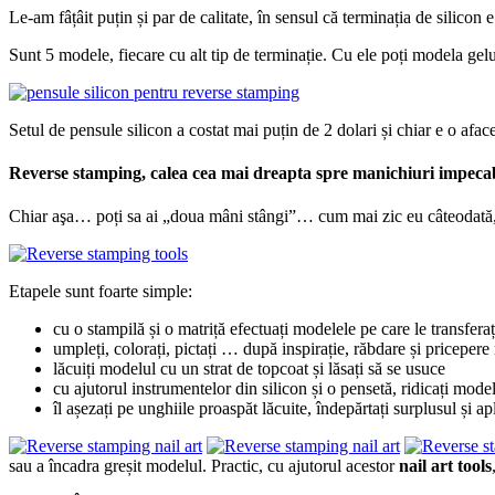
Le-am fâțâit puțin și par de calitate, în sensul că terminația de silicon 
Sunt 5 modele, fiecare cu alt tip de terminație. Cu ele poți modela gelu
Setul de pensule silicon a costat mai puțin de 2 dolari și chiar e o afac
Reverse stamping, calea cea mai dreapta spre manichiuri impeca
Chiar aşa… poți sa ai „doua mâni stângi”… cum mai zic eu câteodată, p
Etapele sunt foarte simple:
cu o stampilă și o matriță efectuați modelele pe care le transfera
umpleți, colorați, pictați … după inspirație, răbdare și priceper
lăcuiți modelul cu un strat de topcoat și lăsați să se usuce
cu ajutorul instrumentelor din silicon și o pensetă, ridicați mod
îl așezați pe unghiile proaspăt lăcuite, îndepărtați surplusul și ap
sau a încadra greșit modelul. Practic, cu ajutorul acestor
nail art tools