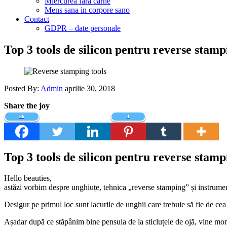
Miercurea fara carne
Mens sana in corpore sano
Contact
GDPR – date personale
Top 3 tools de silicon pentru reverse st
Posted By:
Admin
aprilie 30, 2018
Share the joy
86
1
Top 3 tools de silicon pentru reverse st
Hello beauties,
astăzi vorbim despre unghiuțe, tehnica „reverse stamping” și instrume
Desigur pe primul loc sunt lacurile de unghii care trebuie să fie de cea 
Așadar după ce stăpânim bine pensula de la sticluțele de ojă, vine mom