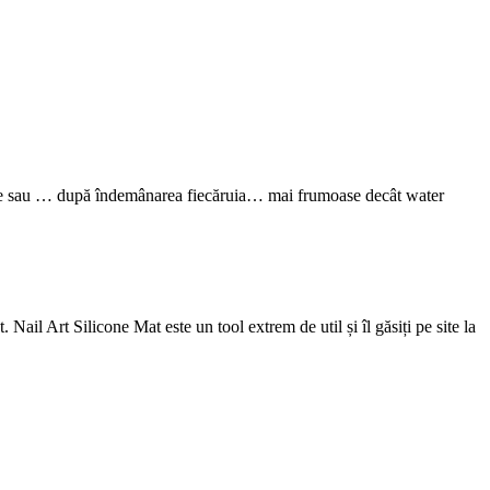
ce sau … după îndemânarea fiecăruia… mai frumoase decât water
 Nail Art Silicone Mat este un tool extrem de util și îl găsiți pe site la