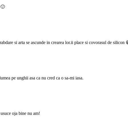
 🙂
bdare si arta se ascunde in crearea lor.ii place si covorasul de silicon 
 lumea pe unghii asa ca nu cred ca o sa-mi iasa.
e usuce oja bine nu am!