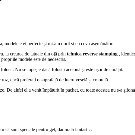
 modelele ei perfecte și mi-am dorit și eu ceva asemănător.
u, la crearea de tatuaje din ojă prin
tehnica reverse stamping
, identi
 propriile modele este de nedescris.
 folosit. Nu se topește dacă folosiți acetonă și este ușor de curățat.
roz, dacă preferați o suprafață de lucru veselă și colorată.
 De altfel el a venit împăturit în pachet, cu toate acestea nu s-a șifonat.
u că sunt speciale pentru gel, dar arată fantastic.