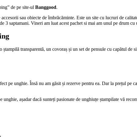
ping” de pe site-ul
Banggood
.
ccesorii sau obiecte de îmbrăcăminte. Este un site cu lucruri de calitate,
n de 3 saptamani. Vineri am luat acest pachet si mai am unul pe drum cu 
ing
 ștampilă transparentă, un covoraș și un set de pensule cu capătul de sil
rfect pe unghie. Însă nu am găsit și rezerve pentru ea. Dar la prețul pe c
 pe unghie, așadar dacă sunteți pasionate de unghiuțe ștampilate vă rec
m.