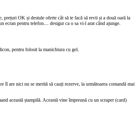
 prețuri OK și destule oferte cât să te facă să revii și a două oară la
un ecran pentru telefon… desigur ca o sa vi-l arat când ajunge.
icon, pentru folosit la manichiura cu gel.
are îl are nici nu se merită să cauți rezerve, la următoarea comandă mai
omand această ștampilă. Această vine împreună cu un scraper (card)