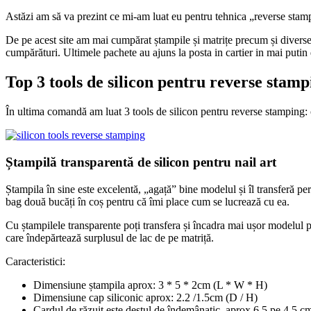
Astăzi am să va prezint ce mi-am luat eu pentru tehnica „reverse stam
De pe acest site am mai cumpărat ștampile și matrițe precum și diverse a
cumpărături. Ultimele pachete au ajuns la posta in cartier in mai puti
Top 3 tools de silicon pentru reverse stamp
În ultima comandă am luat 3 tools de silicon pentru reverse stamping: o
Ștampilă transparentă de silicon pentru nail art
Ștampila în sine este excelentă, „agață” bine modelul și îl transferă pe
bag două bucăți în coș pentru că îmi place cum se lucrează cu ea.
Cu ștampilele transparente poți transfera și încadra mai ușor modelul
care îndepărtează surplusul de lac de pe matriță.
Caracteristici:
Dimensiune ștampila aprox: 3 * 5 * 2cm (L * W * H)
Dimensiune cap siliconic aprox: 2.2 /1.5cm (D / H)
Cardul de răzuit este destul de îndemânatic, aprox 6,5 pe 4,5 c