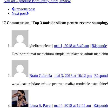
Nail art – produse Born Pretty Store, review
Previous post
Next post
17 Comments
on "Top 3 tools de silicon pentru reverse stamp
ghelbere elena |
mai 1, 2018 at 8:40 am
|
Răspunde
Desi port numai manichiura simpla imi place sa admir manichiur
Bratu Gabriela
|
mai 3, 2018 at 10:12 pm
|
Răspund
wow! cata rabdare trebuie pentru a realiza modelele astea faine
Ioana S. Pavel
|
mai 4, 2018 at 12:45 am
|
Răspund