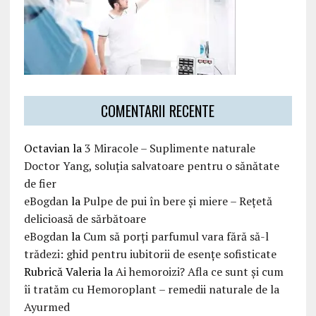
COMENTARII RECENTE
Octavian
la
3 Miracole – Suplimente naturale
Doctor Yang, soluția salvatoare pentru o sănătate
de fier
eBogdan
la
Pulpe de pui în bere și miere – Rețetă
delicioasă de sărbătoare
eBogdan
la
Cum să porți parfumul vara fără să-l
trădezi: ghid pentru iubitorii de esențe sofisticate
Rubrică Valeria
la
Ai hemoroizi? Afla ce sunt și cum
îi tratăm cu Hemoroplant – remedii naturale de la
Ayurmed