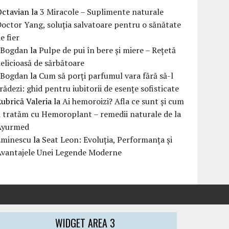
Octavian
la
3 Miracole – Suplimente naturale
octor Yang, soluția salvatoare pentru o sănătate
e fier
eBogdan
la
Pulpe de pui în bere și miere – Rețetă
elicioasă de sărbătoare
eBogdan
la
Cum să porți parfumul vara fără să-l
rădezi: ghid pentru iubitorii de esențe sofisticate
ubrică Valeria
la
Ai hemoroizi? Afla ce sunt și cum
i tratăm cu Hemoroplant – remedii naturale de la
Ayurmed
Eminescu
la
Seat Leon: Evoluția, Performanța și
Avantajele Unei Legende Moderne
WIDGET AREA 3