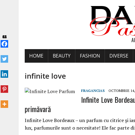
43
81
64
11
A
HOME
BEAUTY
FASHION
DIVERSE
infinite love
FRAGANCIAS
OCTOMBRIE 14,
Infinite Love Bordea
primăvară
Infinite Love Bordeaux – un parfum cu citrice și i
lux, parfumurile sunt o necesitate! Ele fac parte 