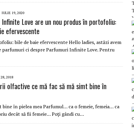
IULIE 19, 2020
Infinite Love are un nou produs în portofoliu:
aie efervescente
oliu: bile de baie efervescente Hello ladies, astăzi avem
e parfumuri ci despre Parfumuri Infinite Love. Pentru
8, 2018
rii olfactive ce mă fac să mă simt bine în
imt bine în pielea mea Parfumul… ca o femeie, femeia… ca
riu decât să fii femeie… Poți gândi cu…