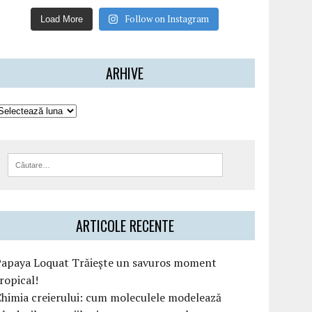
Follow on Instagram
Load More
ARHIVE
ARTICOLE RECENTE
Papaya Loquat Trăiește un savuros moment
ropical!
himia creierului: cum moleculele modelează