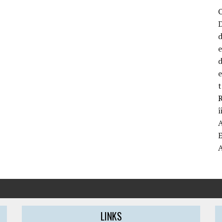
D
d
d
t
R
î
LINKS