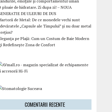
ândurile, emoțiile și comportamentul uman
 ploaie de hidratare. Zi dupa zi! – NOUA
GENERATIE DE ULEIURI DE DUS
artorii de Metal: De ce monedele vechi sunt
devăratele „Capsule ale Timpului” și nu doar metal
rețios?
Eleganța pe Plajă: Cum un Costum de Baie Modern
ți Redefinește Zona de Confort
COMENTARII RECENTE