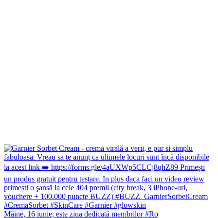
Mâine, 16 iunie, este ziua dedicată membrilor #Ro