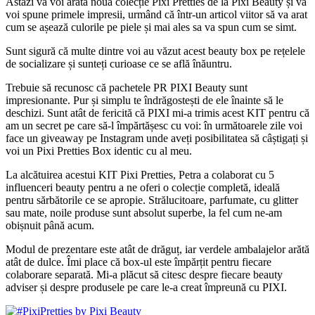
Astăzi vă voi arăta noua colecție Pixi Pretties de la Pixi Beauty și va
voi spune primele impresii, urmând că într-un articol viitor să va arat
cum se așează culorile pe piele și mai ales sa va spun cum se simt.
Sunt sigură că multe dintre voi au văzut acest beauty box pe rețelele
de socializare și sunteți curioase ce se află înăuntru.
Trebuie să recunosc că pachetele PR PIXI Beauty sunt
impresionante. Pur și simplu te îndrăgostești de ele înainte să le
deschizi. Sunt atât de fericită că PIXI mi-a trimis acest KIT pentru că
am un secret pe care să-l împărtășesc cu voi: în următoarele zile voi
face un giveaway pe Instagram unde aveți posibilitatea să câștigați și
voi un Pixi Pretties Box identic cu al meu.
La alcătuirea acestui KIT Pixi Pretties, Petra a colaborat cu 5
influenceri beauty pentru a ne oferi o colecție completă, ideală
pentru sărbătorile ce se apropie. Strălucitoare, parfumate, cu glitter
sau mate, noile produse sunt absolut superbe, la fel cum ne-am
obișnuit până acum.
Modul de prezentare este atât de drăguț, iar verdele ambalajelor arătă
atât de dulce. Îmi place că box-ul este împărțit pentru fiecare
colaborare separată. Mi-a plăcut să citesc despre fiecare beauty
adviser și despre produsele pe care le-a creat împreună cu PIXI.