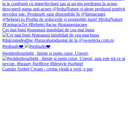
Cei mai buni #papanasi innobilati de cea mai buna
#rednails❤️
#goldenhourlight , linişte şi puţin curaj. Uneori,
Garnier Sorbet Cream - crema virală a verii, e pur