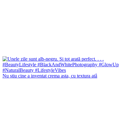
Nu ştiu cine a inventat crema asta, cu textura atâ