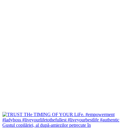
Gustul copilăriei, al după-amiezilor petrecute în