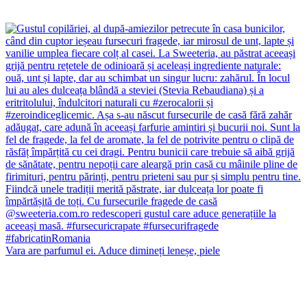
Vara are parfumul ei. Aduce dimineți leneșe, piele