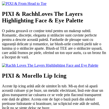
PIXI & RachhLoves The Layers
Highlighting Face & Eye Palette
O paleta grozavă ce conține totul pentru un makeup subtil.
Romantic, discreție, eleganta și strălucire sunt cuvinte perfecte
pentru a descrie această paletă. Fardurile de pleoape sunt cu
siguranță delicate și romantice, iar blush-urile conferă pielii tale o
lumina și o strălucire aparte. Blush-ul TEE are o strălucire ușoară,
care arătă frumos pe piele, oferind un ton ușor auriu, ca un bronz fin
a început de vară.
PIXI & Morello Lip Icing
Aceste lip icing arătă atât de uimitot în tub. Mi-aș dori să apară
această culoare și pe buze, un metalic electrizant, însă este doar un
gloss transparent iar culoarea ce se vede prin flaconul transparent
este dată de glitter. Acesta este de fapt o bază pură din uleiuri
pretioase hidratante si hranitoare, iar sclipiciul este atât de subtil,
încât nu se simte deloc pe buze.