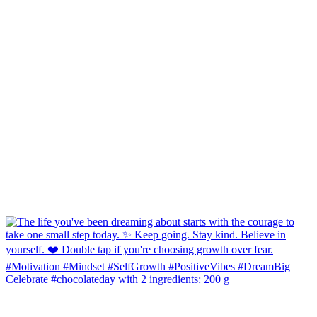
Celebrate #chocolateday with 2 ingredients: 200 g