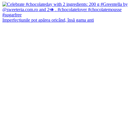
Imperfecțiunile pot apărea oricând, însă gama anti