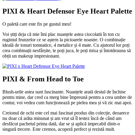
PIXI & Heart Defensor Eye Heart Palette
O paletă care este fix pe gustul meu!
Voi știți deja că mie îmi plac nuanțele astea ciocolatii în ton cu
ruginiul frunzelor ce se aștern la picioarele noastre. O combinație
ideală de tonuri tomnatice, 4 metalice și 4 mate. Cu ajutorul lor poți
crea combinații nesfârșite, te poți juca, le poți mixa și întotdeauna să
obții un makeup impresionant.
PIXI & From Head to Toe
Blush-urile astea sunt fascinante. Nuanțele arată destul de închise
pentru mine, dar cred ca merg bine împreună pentru a crea umbre de
contur, voi vedea cum funcționează pe pielea mea și vă zic mai apoi.
Creionul de ochi este cel mai fascinat produs din colecție, deoarece
nu doar că arăta minunat și am vrut să îl testez încă de când am
desfăcut pachetul prima dată, dar se și aplică impecabil dintr-o
singură trecere. Este cremos, acoperă perfect și rezistă mult.