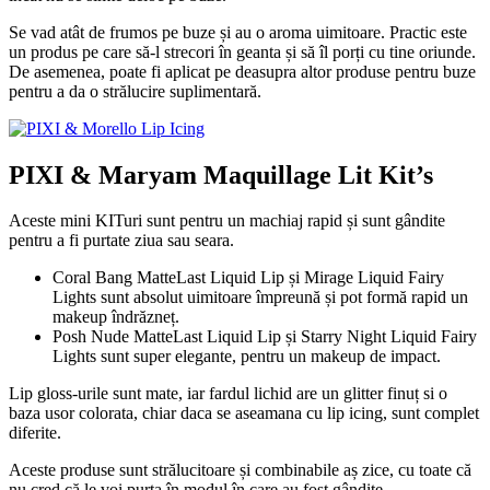
Se vad atât de frumos pe buze și au o aroma uimitoare. Practic este
un produs pe care să-l strecori în geanta și să îl porți cu tine oriunde.
De asemenea, poate fi aplicat pe deasupra altor produse pentru buze
pentru a da o strălucire suplimentară.
PIXI & Maryam Maquillage Lit Kit’s
Aceste mini KITuri sunt pentru un machiaj rapid și sunt gândite
pentru a fi purtate ziua sau seara.
Coral Bang MatteLast Liquid Lip și Mirage Liquid Fairy
Lights sunt absolut uimitoare împreună și pot formă rapid un
makeup îndrăzneț.
Posh Nude MatteLast Liquid Lip și Starry Night Liquid Fairy
Lights sunt super elegante, pentru un makeup de impact.
Lip gloss-urile sunt mate, iar fardul lichid are un glitter finuț si o
baza usor colorata, chiar daca se aseamana cu lip icing, sunt complet
diferite.
Aceste produse sunt strălucitoare și combinabile aș zice, cu toate că
nu cred că le voi purta în modul în care au fost gândite.