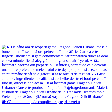
🍽️ Când nu ai timp de complicat rețete, dar vrei u