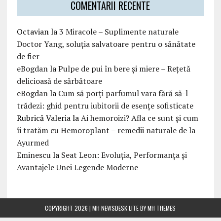
COMENTARII RECENTE
Octavian
la
3 Miracole – Suplimente naturale
Doctor Yang, soluția salvatoare pentru o sănătate
de fier
eBogdan
la
Pulpe de pui în bere și miere – Rețetă
delicioasă de sărbătoare
eBogdan
la
Cum să porți parfumul vara fără să-l
trădezi: ghid pentru iubitorii de esențe sofisticate
Rubrică Valeria
la
Ai hemoroizi? Afla ce sunt și cum
îi tratăm cu Hemoroplant – remedii naturale de la
Ayurmed
Eminescu
la
Seat Leon: Evoluția, Performanța și
Avantajele Unei Legende Moderne
COPYRIGHT 2026 | MH NEWSDESK LITE BY
MH THEMES