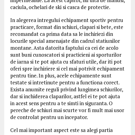
impermeabile. La acest capitol, nu uita de manusi,
caciula, ochelari de ski si casca de protectie.
In alegerea intregului echipament sportiv pentru
practicare, format din schiuri, clapari si bete, este
recomandat ca prima data sa le inchiriezi din
locurile special amenajate din cadrul statiunilor
montane. Asta datorita faptului ca cei de acolo
sunt buni cunoscatori si practicieni ai sporturilor
de iarna si te pot ajuta cu sfaturi utile, dar iti pot
oferi spre inchiriere si cel mai potrivit echipament
pentru tine. In plus, acele echipamente sunt
testate si intretinute pentru a functiona corect.
Exista anumite reguli privind lungimea schiurilor,
dar si inchiderea claparilor, astfel ei te pot ajuta
in acest sens pentru a te simti in siguranta. O
pereche de schiuri mai scurte vor fi mult mai usor
de controlat pentru un incepator.
Cel mai important aspect este sa alegi partia