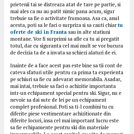
prietenii tai se distreaza atat de tare pe partie, si
mai ales ca nu au patit nimic pana acum, sigur
trebuie sa fie o activitate frumoasa. Asa ca, anul
acesta, poti sa le faci o surpriza si sa cauti chiar
tu
oferte de ski in Franta
sau in alte statiuni
montane. Vor fi surprinsi sa afle ca tu ai pregatit
totul, dar cu siguranta cel mai mult se vor bucura
de decizia ta de a invata sa schiezi alaturi de ei.
Inainte de a face acest pas este bine sa tii cont de
cateva sfaturi utile pentru ca prima ta experienta
pe schiuri sa fie cu adevarat memorabila. Asadar,
mai intai, trebuie sa faci o achizitie importanta
intr-un echipament special pentru ski. Sigur, nu e
nevoie sa dai sute de lei pe un echipament
complet profesional. Poti sa ti-l combini tu cu
diferite piese vestimentare achizitionate din
diferite locuri, insa cel mai important lucru este
sa fie echipamente pentru ski din materiale