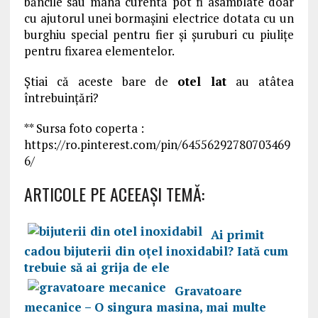
băncile sau mâna curentă pot fi asamblate doar
cu ajutorul unei bormașini electrice dotata cu un
burghiu special pentru fier și șuruburi cu piulițe
pentru fixarea elementelor.
Știai că aceste bare de
otel lat
au atâtea
întrebuințări?
** Sursa foto coperta :
https://ro.pinterest.com/pin/64556292780703469
6/
ARTICOLE PE ACEEAŞI TEMĂ:
Ai primit
cadou bijuterii din oţel inoxidabil? Iată cum
trebuie să ai grija de ele
Gravatoare
mecanice – O singura masina, mai multe