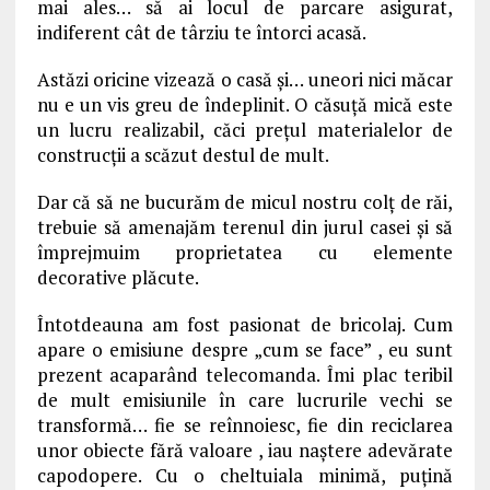
mai ales… să ai locul de parcare asigurat,
indiferent cât de târziu te întorci acasă.
Astăzi oricine vizează o casă și… uneori nici măcar
nu e un vis greu de îndeplinit. O căsuță mică este
un lucru realizabil, căci prețul materialelor de
construcții a scăzut destul de mult.
Dar că să ne bucurăm de micul nostru colț de răi,
trebuie să amenajăm terenul din jurul casei și să
împrejmuim proprietatea cu elemente
decorative plăcute.
Întotdeauna am fost pasionat de bricolaj. Cum
apare o emisiune despre „cum se face” , eu sunt
prezent acaparând telecomanda. Îmi plac teribil
de mult emisiunile în care lucrurile vechi se
transformă… fie se reînnoiesc, fie din reciclarea
unor obiecte fără valoare , iau naştere adevărate
capodopere. Cu o cheltuiala minimă, puţină