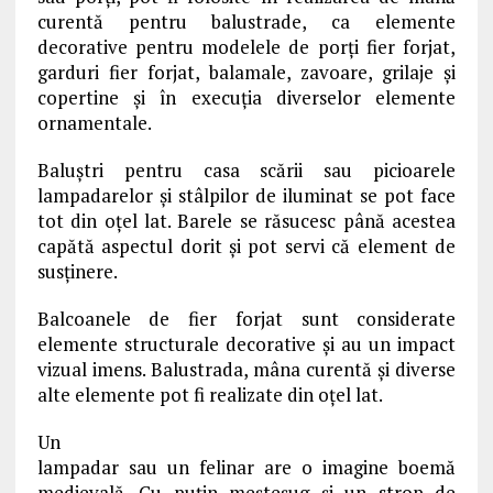
curentă pentru balustrade, ca elemente
decorative pentru modelele de porți fier forjat,
garduri fier forjat, balamale, zavoare, grilaje și
copertine și în execuția diverselor elemente
ornamentale.
Baluștri pentru casa scării sau picioarele
lampadarelor și stâlpilor de iluminat se pot face
tot din oțel lat. Barele se răsucesc până acestea
capătă aspectul dorit și pot servi că element de
susținere.
Balcoanele de fier forjat sunt considerate
elemente structurale decorative și au un impact
vizual imens. Balustrada, mâna curentă și diverse
alte elemente pot fi realizate din oțel lat.
Un
lampadar sau un felinar are o imagine boemă
medievală. Cu puțin meșteșug și un strop de