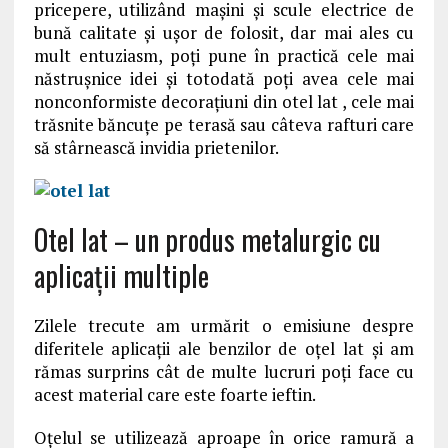
pricepere, utilizând maşini şi scule electrice de
bună calitate şi uşor de folosit, dar mai ales cu
mult entuziasm, poţi pune în practică cele mai
năstruşnice idei şi totodată poţi avea cele mai
nonconformiste decoraţiuni din otel lat , cele mai
trăsnite băncuţe pe terasă sau câteva rafturi care
să stârnească invidia prietenilor.
Otel lat – un produs metalurgic cu
aplicații multiple
Zilele trecute am urmărit o emisiune despre
diferitele aplicații ale benzilor de oțel lat și am
rămas surprins cât de multe lucruri poți face cu
acest material care este foarte ieftin.
Oțelul se utilizează aproape în orice ramură a