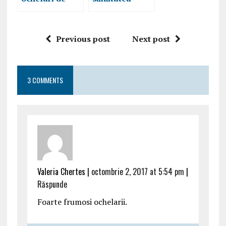
soare potriviți
ochilor
atunci când
urmând acești
cumpărăm
5 pași simpli
Previous post
Next post
online
3 COMMENTS
Valeria Chertes |
octombrie 2, 2017 at 5:54 pm
|
Răspunde
Foarte frumosi ochelarii.