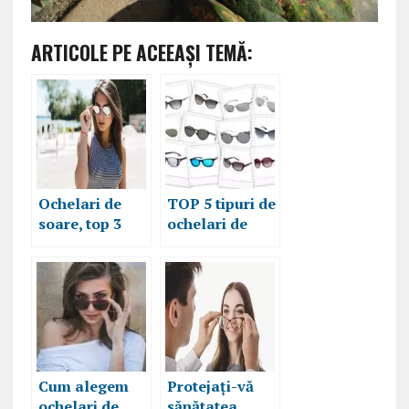
ARTICOLE PE ACEEAŞI TEMĂ:
Ochelari de
TOP 5 tipuri de
soare, top 3
ochelari de
pentru doamne
soare. Cum
și pentru
alegi cea mai
domni
bună pereche
pentru tine
Cum alegem
Protejați-vă
ochelari de
sănătatea