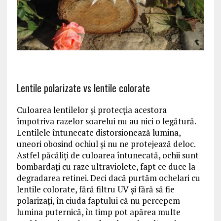
Lentile polarizate vs lentile colorate
Culoarea lentilelor şi protecţia acestora
împotriva razelor soarelui nu au nici o legătură.
Lentilele întunecate distorsionează lumina,
uneori obosind ochiul şi nu ne protejează deloc.
Astfel păcăliţi de culoarea întunecată, ochii sunt
bombardaţi cu raze ultraviolete, fapt ce duce la
degradarea retinei. Deci dacă purtăm ochelari cu
lentile colorate, fără filtru UV şi fără să fie
polarizaţi, în ciuda faptului că nu percepem
lumina puternică, în timp pot apărea multe