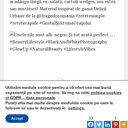
Utilizăm module cookie pentru a vă oferi cea mai bună
experiență pe site-ul nostru. Va rog sa cititi
politica cookies
si GDPR – date personale
.
Puteți afla mai multe despre modulele cookie pe care le
folosim si/ sau le dezactivați în
settings
.
13
1
Accept