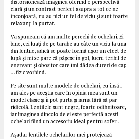
distorsionează imaginea oferind o perspectivă
clară şi un contrast perfect asupra a tot ce ne
înconjoară, nu au nici un fel de viciu şi sunt foarte
relaxanţi la purtat.
Va spuneam că am multe perechi de ochelari. Ei
bine, cei luaţi de pe tarabe au câte un viciu la una
din lentile, adică se poate formă uşor un efect de
lupă şi mi se pare că păşesc în gol, lucru teribil de
enervant şi obositor care îmi dădea dureri de cap
… fizic vorbind.
Pe site sunt multe modele de ochelari, eu însă i-
am ales pe aceştia care în opinia mea sunt un
model clasic şi îi pot purta şi iarna fără să par
ridicolă. Lentilele sunt negre, foarte odihnitoare,
iar imaginea dincolo de ei este perfectă acesti
ochelari fiind un accesoriu ideal pentru soferi.
Aşadar lentilele ochelarilor mei protejează