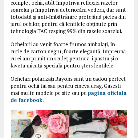
complet ochii, atât împotriva reflexiei razelor
soarelui şi împotriva deteriorării vederii, dar sunt
totodată şi anti-îmbătrânire protejând pielea din
jurul ochilor, pentru că lentilele obţinute prin
tehnologia TAC resping 99% din razele soarelui.
Ochelarii au venit foarte frumos ambalați, în
cutie de carton negru, foarte elegantă. Împreună
cu ei am primit un sculeţ pentru a-i pastra și o
laveta micuţă specială pentru șters lentilele.
Ochelari polarizaţi Rayons sunt un cadou perfect
pentru ochii tai sau pentru cineva drag. Gasesti
mai multe modele pe site sau pe
pagina oficiala
de facebook
.