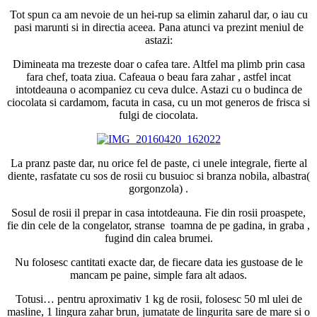
Tot spun ca am nevoie de un hei-rup sa elimin zaharul dar, o iau cu
pasi marunti si in directia aceea. Pana atunci va prezint meniul de
astazi:
Dimineata ma trezeste doar o cafea tare. Altfel ma plimb prin casa
fara chef, toata ziua. Cafeaua o beau fara zahar , astfel incat
intotdeauna o acompaniez cu ceva dulce. Astazi cu o budinca de
ciocolata si cardamom, facuta in casa, cu un mot generos de frisca si
fulgi de ciocolata.
La pranz paste dar, nu orice fel de paste, ci unele integrale, fierte al
diente, rasfatate cu sos de rosii cu busuioc si branza nobila, albastra(
gorgonzola) .
Sosul de rosii il prepar in casa intotdeauna. Fie din rosii proaspete,
fie din cele de la congelator, stranse toamna de pe gadina, in graba ,
fugind din calea brumei.
Nu folosesc cantitati exacte dar, de fiecare data ies gustoase de le
mancam pe paine, simple fara alt adaos.
Totusi… pentru aproximativ 1 kg de rosii, folosesc 50 ml ulei de
masline, 1 lingura zahar brun, jumatate de lingurita sare de mare si o