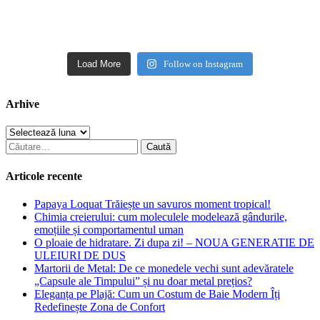
Load More
Follow on Instagram
Arhive
Arhive
Caută
după:
Articole recente
Papaya Loquat Trăiește un savuros moment tropical!
Chimia creierului: cum moleculele modelează gândurile,
emoțiile și comportamentul uman
O ploaie de hidratare. Zi dupa zi! – NOUA GENERATIE DE
ULEIURI DE DUS
Martorii de Metal: De ce monedele vechi sunt adevăratele
„Capsule ale Timpului” și nu doar metal prețios?
Eleganța pe Plajă: Cum un Costum de Baie Modern Îți
Redefinește Zona de Confort