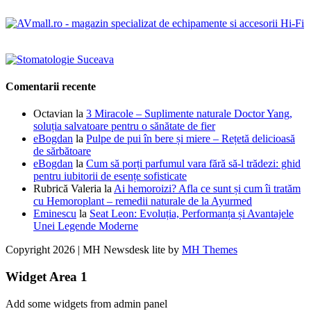
Comentarii recente
Octavian
la
3 Miracole – Suplimente naturale Doctor Yang,
soluția salvatoare pentru o sănătate de fier
eBogdan
la
Pulpe de pui în bere și miere – Rețetă delicioasă
de sărbătoare
eBogdan
la
Cum să porți parfumul vara fără să-l trădezi: ghid
pentru iubitorii de esențe sofisticate
Rubrică Valeria
la
Ai hemoroizi? Afla ce sunt și cum îi tratăm
cu Hemoroplant – remedii naturale de la Ayurmed
Eminescu
la
Seat Leon: Evoluția, Performanța și Avantajele
Unei Legende Moderne
Copyright 2026 | MH Newsdesk lite by
MH Themes
Widget Area 1
Add some widgets from admin panel