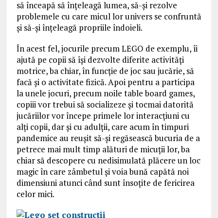
să înceapă să înțeleagă lumea, să-și rezolve
problemele cu care micul lor univers se confruntă
și să-și înțeleagă propriile îndoieli.
În acest fel, jocurile precum LEGO de exemplu, îi
ajută pe copii să își dezvolte diferite activități
motrice, ba chiar, în funcție de joc sau jucărie, să
facă și o activitate fizică. Apoi pentru a participa
la unele jocuri, precum noile table board games,
copiii vor trebui să socializeze și tocmai datorită
jucăriilor vor începe primele lor interacțiuni cu
alți copii, dar și cu adulții, care acum în timpuri
pandemice au reușit să-și regăsească bucuria de a
petrece mai mult timp alături de micuții lor, ba
chiar să descopere cu nedisimulată plăcere un loc
magic în care zâmbetul și voia bună capătă noi
dimensiuni atunci când sunt însoțite de fericirea
celor mici.