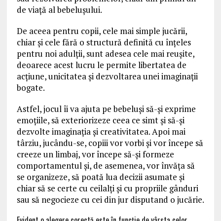
de viață al bebelușului.
De aceea pentru copii, cele mai simple jucării,
chiar și cele fără o structură definită cu înțeles
pentru noi adulții, sunt adesea cele mai reușite,
deoarece acest lucru le permite libertatea de
acțiune, unicitatea și dezvoltarea unei imaginații
bogate.
Astfel, jocul îi va ajuta pe bebeluși să-și exprime
emoțiile, să exteriorizeze ceea ce simt și să-și
dezvolte imaginația și creativitatea. Apoi mai
târziu, jucându-se, copiii vor vorbi și vor începe să
creeze un limbaj, vor începe să-și formeze
comportamentul și, de asemenea, vor învăța să
se organizeze, să poată lua decizii asumate și
chiar să se certe cu ceilalți și cu propriile gânduri
sau să negocieze cu cei din jur disputand o jucărie.
Evident o alegere corectă este în funcție de vârsta celor