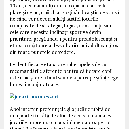
10 ani, cei mai mulți dintre copii au clar ce le
place și ce nu, unii chiar susținând că știu ce vor să
fie când vor deveni adulți. Astfel jocurile
complicate de strategie, logică, construcții sau
cele care necesită înclinații sportive devin
prioritare, pregătindu-i pentru preadolescență și
etapa următoare a dezvoltării unui adult sănătos
din toate punctele de vedere.
Evident fiecare etapă are subetapele sale cu
recomandările aferente pentru că fiecare copil
este unic și are ritmul sau de a percepe și înțelege
lumea înconjurătoare.
Apoi intervin preferințele și o jucărie iubită de
unii poate fi urâtă de alții, de aceea eu am ales
jucăriile împreună cu puștiul meu aproape tot
timpul. La început i le arătam în reviste sau în