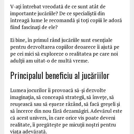
V-ați întrebat vreodată de ce sunt atât de
importante jucăriile? De ce specialiștii din
întreagă lume le recomandă și toți copiii le adoră
fiind fascinați de ele?
Ei bine, în primul rând jucăriile sunt esențiale
pentru dezvoltarea copiilor deoarece îi ajută pe
pe cei mici să exploreze o realitatea pe care noi
adulții am uitat-o de multă vreme.
Principalul beneficiu al jucăriilor
Lumea jocurilor îi provoacă să-și dezvolte
imaginația, să conceapă strategii, să învețe, să
reușească sau să eșueze râzând, să facă greșeli și
să încerce din nou fără dezamăgiri. Adevărul este
că acest univers, în care orice vis poate deveni
realitate, îi pregătește pe micuții noștri pentru
viața adevărată.