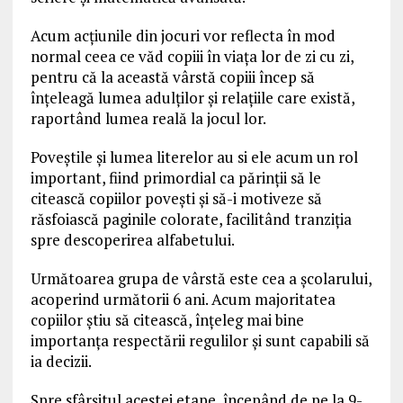
Acum acțiunile din jocuri vor reflecta în mod
normal ceea ce văd copiii în viața lor de zi cu zi,
pentru că la această vârstă copiii încep să
înțeleagă lumea adulților și relațiile care există,
raportând lumea reală la jocul lor.
Poveștile și lumea literelor au si ele acum un rol
important, fiind primordial ca părinții să le
citească copiilor povești și să-i motiveze să
răsfoiască paginile colorate, facilitând tranziția
spre descoperirea alfabetului.
Următoarea grupa de vârstă este cea a școlarului,
acoperind următorii 6 ani. Acum majoritatea
copiilor știu să citească, înțeleg mai bine
importanța respectării regulilor și sunt capabili să
ia decizii.
Spre sfârșitul acestei etape, începând de pe la 9-