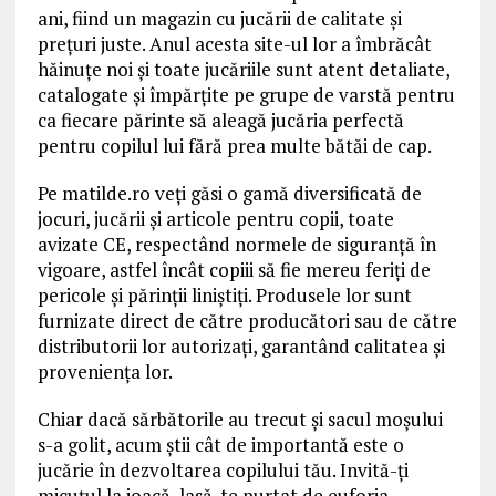
ani, fiind un magazin cu jucării de calitate și
prețuri juste. Anul acesta site-ul lor a îmbrăcât
hăinuțe noi și toate jucăriile sunt atent detaliate,
catalogate și împărțite pe grupe de varstă pentru
ca fiecare părinte să aleagă jucăria perfectă
pentru copilul lui fără prea multe bătăi de cap.
Pe matilde.ro veți găsi o gamă diversificată de
jocuri, jucării și articole pentru copii, toate
avizate CE, respectând normele de siguranță în
vigoare, astfel încât copiii să fie mereu feriți de
pericole și părinții liniștiți. Produsele lor sunt
furnizate direct de către producători sau de către
distributorii lor autorizați, garantând calitatea și
proveniența lor.
Chiar dacă sărbătorile au trecut și sacul moșului
s-a golit, acum știi cât de importantă este o
jucărie în dezvoltarea copilului tău. Invită-ți
micuțul la joacă, lasă-te purtat de euforia