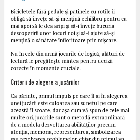
Bicicletele fără pedale și patinele cu rotile îi
obligă să învețe să-și mențină echilibru pentru ca
mai apoi să le dea aripi și să-i învețe bucuria
descoperirii unor locuri noi și să-i ajute să-și
mențină o sănătate înfloritoare prin mișcare.
Nu în cele din urmă jocurile de logică, alături de
lectură le pregătește mintea pentru decizii
corecte în momente cruciale.
Criterii de alegere a jucăriilor
Ca părinte, primul impuls pe care îl ai în alegerea
unei jucării este culoarea sau sunetul pe care
această îl scoate, dar așa cum vă spun de cele mai
multe ori, jucăriile sunt o metodă extraordinară
de a modela dezvoltarea abilităților precum
atenția, memoria, reprezentarea, simbolizarea
sau rezolvarea problemelor, chiar din primul an