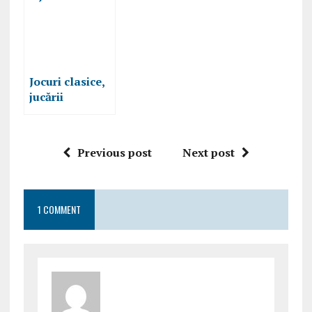
Jocuri clasice,
jucării
frumoase şi
cărți bune,
definiția
Previous post
Next post
copilăriei de
astăzi
1 COMMENT