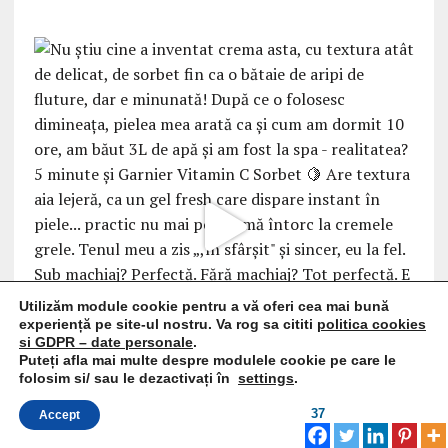
Utilizăm module cookie pentru a vă oferi cea mai bună
experiență pe site-ul nostru. Va rog sa cititi
politica cookies
si GDPR – date personale
.
Puteți afla mai multe despre modulele cookie pe care le
folosim si/ sau le dezactivați în
settings
.
37
Accept