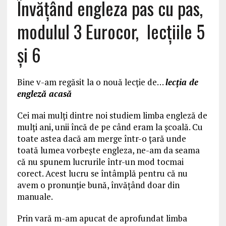
Învățând engleza pas cu pas,
modulul 3 Eurocor, lecțiile 5
și 6
Bine v-am regăsit la o nouă lecţie de…
lecţia de
engleză acasă
Cei mai mulţi dintre noi studiem limba engleză de
mulţi ani, unii încă de pe când eram la şcoală. Cu
toate astea dacă am merge într-o ţară unde
toată lumea vorbeşte engleza, ne-am da seama
că nu spunem lucrurile într-un mod tocmai
corect. Acest lucru se întâmplă pentru că nu
avem o pronunţie bună, învăţând doar din
manuale.
Prin vară m-am apucat de aprofundat limba