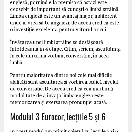
engleză, pornind e la premisa că astăzi este
deosebit de important să cunoşti o limbă străină.
Limba engleză este un avantaj major, indiferent
unde ai vrea să te angajezi, de aceea cred că este
o investiţie excelentă pentru viitorul oricui.
Învăţarea unei limbi străine se desfăşoară
întotdeauna în 4 etape. Citim, scriem, ascultăm şi
în cele din urma vorbim, conversăm, în acea
limbă.
Pentru majoritatea dintre noi cele mai dificile
abilităţi sunt ascultarea şi vorbirea. Adică nivelul
de conversaţie. De aceea cred că cea mai bună
modalitate de a învaţa limba engleză este
memorizarea şi exersarea pronunţiei acasă.
Modulul 3 Eurocor, lecţiile 5 şi 6
În acest modul am primit caietul cu lecţiile 5 şi 6