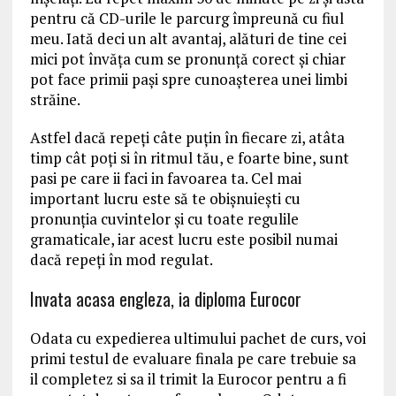
pentru că CD-urile le parcurg împreună cu fiul
meu. Iată deci un alt avantaj, alături de tine cei
mici pot învăţa cum se pronunţă corect şi chiar
pot face primii paşi spre cunoaşterea unei limbi
străine.
Astfel dacă repeţi câte puţin în fiecare zi, atâta
timp cât poţi si în ritmul tău, e foarte bine, sunt
pasi pe care ii faci in favoarea ta. Cel mai
important lucru este să te obişnuieşti cu
pronunţia cuvintelor şi cu toate regulile
gramaticale, iar acest lucru este posibil numai
dacă repeţi în mod regulat.
Invata acasa engleza, ia diploma Eurocor
Odata cu expedierea ultimului pachet de curs, voi
primi testul de evaluare finala pe care trebuie sa
il completez si sa il trimit la Eurocor pentru a fi