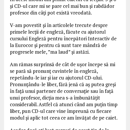
şi CD-ul care mi se pare cel mai bun şi rabdădor
profesor din câţi pot există vreodată.
V-am povestit şi în articolele trecute despre
primele lecţii de engleză, făcute cu ajutorul
cursului Engleză pentru începători Interactiv de
la Eurocor şi pentru că sunt tare mândră de
progresele mele, ”ma laud” și astăzi.
Am rămas surprinsă de cât de uşor începe să mi
se pară să pronunţ cuvintele în engleză,
repetându-le iar şi iar cu ajutorul CD-ului.
Pronunţându-le liber, fără jenă că aş putea greşi
în faţă unui partener de conversaţie sau în faţă
unui profesor, dicţia mea s-a îmbunătăţit
considerabil. Astfel că atunci când am puţin timp
liber, pun CD-ul care vine împreună cu fiecare
modul şi aplic tot ceea ce am învăţat de pe caiet.