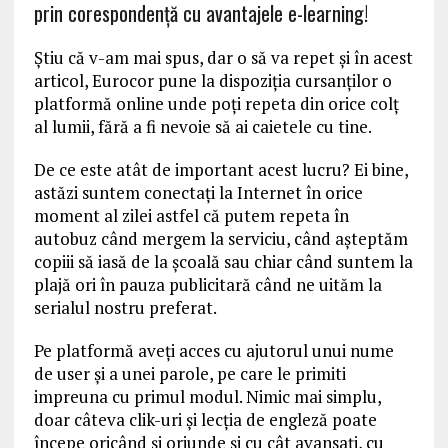
prin corespondenţă cu avantajele e-learning!
Ştiu că v-am mai spus, dar o să va repet şi în acest
articol, Eurocor pune la dispoziţia cursanţilor o
platformă online unde poţi repeta din orice colţ
al lumii, fără a fi nevoie să ai caietele cu tine.
De ce este atât de important acest lucru? Ei bine,
astăzi suntem conectaţi la Internet în orice
moment al zilei astfel că putem repeta în
autobuz când mergem la serviciu, când aşteptăm
copiii să iasă de la şcoală sau chiar când suntem la
plajă ori în pauza publicitară când ne uităm la
serialul nostru preferat.
Pe platformă aveţi acces cu ajutorul unui nume
de user şi a unei parole, pe care le primiti
impreuna cu primul modul. Nimic mai simplu,
doar câteva clik-uri şi lecţia de engleză poate
începe oricând şi oriunde şi cu cât avansaţi, cu