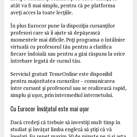
atât va fi mai simplu, pentru că pe platforma
aveţi acces la toate lecţiile.
În plus Eurocor pune la dispoziţia cursanţilor
profesori care să îi ajute să depăşească
momentele mai dificile. Poţi programa o întâlnire
virtuală cu profesorul tău pentru a clarifica
fiecare îndoială sau pentru a găsi răspuns la orice
întrebare legată de cursul tău.
Serviciul gratuit TemeOnline este disponibil
pentru majoritatea cursurilor – comunicarea
între cursant şi profesorul sau se realizează rapid,
simplu şi uşor, prin intermediul internetului.
Cu Eurocor învăţatul este mai uşor
Dacă credeţi că trebuie să investiţi mult timp în
studiat şi învăţat limba engleză să ştiţi că vă
înşelaţi. Eu repet maxim 30 de minute pe zi şi asta