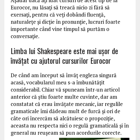
Aşadar dacă aţi luat cursuri de acest tip de la
Eurocor, nu lăsaţi să treacă nicio zi fără să
exersaţi, pentru că veţi dobândi fluenţă,
naturaleţe şi dicţie în pronunţie, lucruri foarte
importante când vine timpul să purtăm o
conversaţie.
Limba lui Shakespeare este mai uşor de
învăţat cu ajutorul cursurilor Eurocor
De când am început să învăţ engleza singură
acasă, vocabularul meu s-a îmbunătăţit
considerabil. Chiar vă spuneam într-un articol
anterior că ştiu foarte multe cuvinte, dar am
constatat că erau învăţate mecanic, iar regulile
gramaticale îmi dădeau mult de furcă şi ori de
câte ori încercăm să alcătuiesc o propoziţie,
aceasta nu respecta nici o regulă gramaticală şi în
general nu reuşeam să pun acordurile corecte.