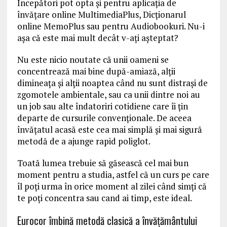
Începători pot opta şi pentru aplicaţia de
învăţare online MultimediaPlus, Dicţionarul
online MemoPlus sau pentru Audiobookuri. Nu-i
aşa că este mai mult decât v-aţi aşteptat?
Nu este nicio noutate că unii oameni se
concentrează mai bine după-amiază, alţii
dimineaţa şi alţii noaptea când nu sunt distrași de
zgomotele ambientale, sau ca unii dintre noi au
un job sau alte îndatoriri cotidiene care îi țin
departe de cursurile convenționale. De aceea
învăţatul acasă este cea mai simplă şi mai sigură
metodă de a ajunge rapid poliglot.
Toată lumea trebuie să găsească cel mai bun
moment pentru a studia, astfel că un curs pe care
îl poţi urma în orice moment al zilei când simţi că
te poţi concentra sau cand ai timp, este ideal.
Eurocor îmbină metodă clasică a învăţământului