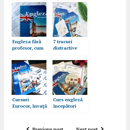
Engleza fără
7 trucuri
profesor, cum
distractive
învăț acasă
pentru a
după cursurile
învăța rapid
Eurocor,
engleza
modulul 4
Cursuri
Curs engleză
Eurocor, învață
începători
engleza
interactiv
oriunde și
Eurocor,
oricând
lecțiile 1 si 2
Previous post
Next post