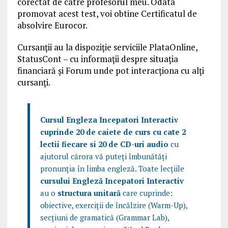
corectat de catre profesorul meu. Odata
promovat acest test, voi obtine Certificatul de
absolvire Eurocor.
Cursanţii au la dispoziţie serviciile PlataOnline,
StatusCont – cu informaţii despre situaţia
financiară şi Forum unde pot interacționa cu alți
cursanți.
Cursul Engleza Incepatori Interactiv
cuprinde 20 de caiete de curs cu cate 2
lectii fiecare si 20 de CD-uri audio
cu
ajutorul cărora vă puteți îmbunătăți
pronunția în limba engleză. Toate lecțiile
cursului Engleză Incepatori Interactiv
au o
structura unitară
care cuprinde:
obiective, exerciții de încălzire (Warm-Up),
secțiuni de gramatică (Grammar Lab),