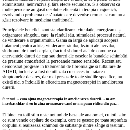
administrată, neinvazivă și fără efecte secundare. S-a observat ca
multe persoane au gasit o solutie eficientă in terapia magnetică,
rezolvand o problema de sănatate care devenise cronica si care nu a
găsit rezolvare in medicina traditională.
Principalele beneficii sunt standardizarea circulație, energizarea și
oxigenarea sângelui, care, la rândul său, stimulează procesul natural
de vindecare a organismului. Gama sa largă de aplicații acoperă
tratament pentru artrita, vindecarea rănilor, leziuni ale nervilor,
sindromul de tunel carpian, fracturi si dureri atât de comune ca
enervantele dureri de cap sau dureri ale oaselor la banalele schimbări
de presiune atmosferică la persoanele meteo sensibile. Recent sau
demonstrat progrese in tratamentul de fibromialgie și tulburare de
ADHD, inclusiv a fost de utilizata cu succes in tratarea
simptomelor de stres, dar mai presus de toate studiile specifice, nu
există nici o îndoială in eficacitatea magnetoterapiei in ameliorarea
durerii.
Si totusi… cum ajuta magnetoterapia in ameliorarea durerii… m-am
intrebat chiar si eu in ziua urmatoare cand m-am putut ridica din pat…
Ei bine, cu totii stim niste notiuni de baza ale anatomiei, cu totii stim
ce sunt venele capilare de exemplu, care se gasesc pe toata suprafata
corpului si realizează schimbul de substanțe dintre sânge și țesuturi.