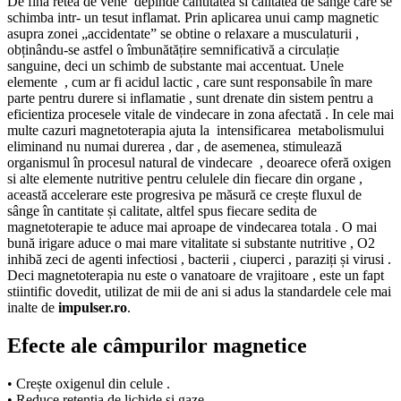
De fina retea de vene depinde cantitatea si calitatea de sange care se
schimba intr- un tesut inflamat. Prin aplicarea unui camp magnetic
asupra zonei „accidentate” se obtine o relaxare a musculaturii ,
obținându-se astfel o îmbunătățire semnificativă a circulație
sanguine, deci un schimb de substante mai accentuat. Unele
elemente , cum ar fi acidul lactic , care sunt responsabile în mare
parte pentru durere si inflamatie , sunt drenate din sistem pentru a
eficientiza procesele vitale de vindecare in zona afectată . In cele mai
multe cazuri magnetoterapia ajuta la intensificarea metabolismului
eliminand nu numai durerea , dar , de asemenea, stimulează
organismul în procesul natural de vindecare , deoarece oferă oxigen
si alte elemente nutritive pentru celulele din fiecare din organe ,
această accelerare este progresiva pe măsură ce crește fluxul de
sânge în cantitate și calitate, altfel spus fiecare sedita de
magnetoterapie te aduce mai aproape de vindecarea totala . O mai
bună irigare aduce o mai mare vitalitate si substante nutritive , O2
inhibă zeci de agenti infectiosi , bacterii , ciuperci , paraziți și virusi .
Deci magnetoterapia nu este o vanatoare de vrajitoare , este un fapt
stiintific dovedit, utilizat de mii de ani si adus la standardele cele mai
inalte de
impulser.ro
.
Efecte ale câmpurilor magnetice
• Crește oxigenul din celule .
• Reduce retenția de lichide și gaze .