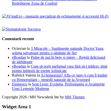
Redefinește Zona de Confort
Comentarii recente
Octavian
la
3 Miracole – Suplimente naturale Doctor Yang,
soluția salvatoare pentru o sănătate de fier
eBogdan
la
Pulpe de pui în bere și miere – Rețetă delicioasă
de sărbătoare
eBogdan
la
Cum să porți parfumul vara fără să-l trădezi: ghid
pentru iubitorii de esențe sofisticate
Rubrică Valeria
la
Ai hemoroizi? Afla ce sunt și cum îi tratăm
cu Hemoroplant – remedii naturale de la Ayurmed
Eminescu
la
Seat Leon: Evoluția, Performanța și Avantajele
Unei Legende Moderne
Copyright 2026 | MH Newsdesk lite by
MH Themes
Widget Area 1