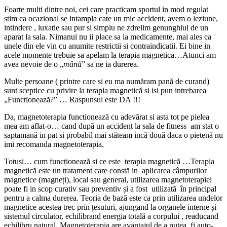
Foarte multi dintre noi, cei care practicam sportul in mod regulat
stim ca ocazional se intampla cate un mic accident, avem o leziune,
intindere , luxatie sau pur si simplu ne zdrelim genunghiul de un
aparat la sala. Nimanui nu ii place sa ia medicamente, mai ales ca
unele din ele vin cu anumite restrictii si contraindicatii. Ei bine in
acele momente trebuie sa apelam la terapia magnetica…Atunci am
avea nevoie de o „
mână
” sa ne ia durerea.
Multe persoane ( printre care si eu ma număram pană de curand)
sunt sceptice cu privire la terapia magnetică si isi pun intrebarea
„Functionează?” … Raspunsul este DA !!!
Da, magnetoterapia functionează cu adevărat si asta tot pe pielea
mea am aflat-o… cand după un accident la sala de fitness am stat o
saptamană in pat si probabil mai stăteam incă două daca o pietenă nu
imi recomanda magnetoterapia.
Totusi… cum funcționează si ce este terapia magnetică …Terapia
magnetică este un tratament care constă in aplicarea câmpurilor
magnetice (magneți), local sau general, utilizarea magnetoterapiei
poate fi in scop curativ sau preventiv și a fost utilizată în principal
pentru a calma durerea. Teoria de bază este ca prin utilizarea undelor
magnetice acestea trec prin țesuturi, ajungand la organele interne și
sistemul circulator, echilibrand energia totală a corpului , readucand
echilibru natural. Magnetoterapia are avantajul de a putea fi auto-