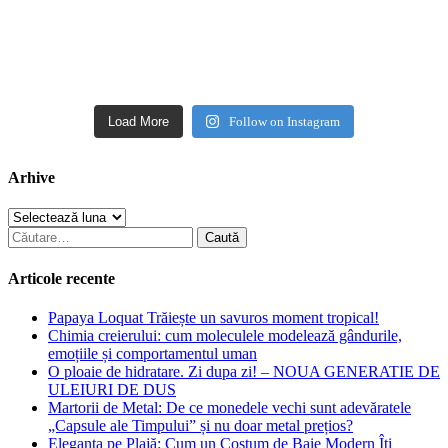
Load More
Follow on Instagram
Arhive
Arhive
Caută
după:
Articole recente
Papaya Loquat Trăiește un savuros moment tropical!
Chimia creierului: cum moleculele modelează gândurile,
emoțiile și comportamentul uman
O ploaie de hidratare. Zi dupa zi! – NOUA GENERATIE DE
ULEIURI DE DUS
Martorii de Metal: De ce monedele vechi sunt adevăratele
„Capsule ale Timpului” și nu doar metal prețios?
Eleganța pe Plajă: Cum un Costum de Baie Modern Îți