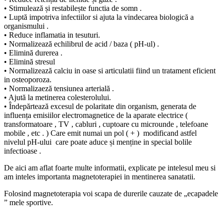
• Stimulează și restabilește functia de somn .
• Luptă impotriva infectiilor si ajuta la vindecarea biologică a
organismului .
• Reduce inflamatia in tesuturi.
• Normalizează echilibrul de acid / baza ( pH-ul) .
• Elimină durerea .
• Elimină stresul
• Normalizează calciu in oase si articulatii fiind un tratament eficient
in osteoporoza.
• Normalizaeză tensiunea arterială .
• Ajută la metinerea colesterolului.
• Îndepărtează excesul de polaritate din organism, generata de
influența emisiilor electromagnetice de la aparate electrice (
transformatoare , TV , cabluri , cuptoare cu microunde , telefoane
mobile , etc . ) Care emit numai un pol ( + ) modificand astfel
nivelul pH-ului care poate aduce și menține in special bolile
infectioase .
De aici am aflat foarte multe informatii, explicate pe intelesul meu si
am inteles importanta magnetoterapiei in mentinerea sanatatii.
Folosind magnetoterapia voi scapa de durerile cauzate de „ecapadele
” mele sportive.