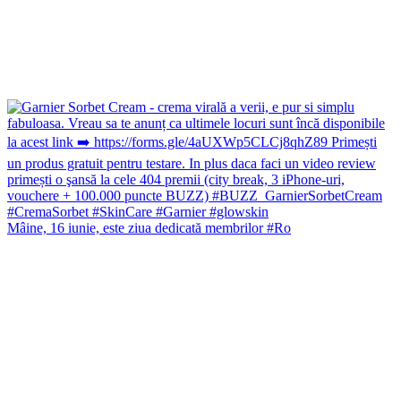
Mâine, 16 iunie, este ziua dedicată membrilor #Ro