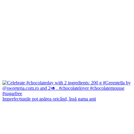
Imperfecțiunile pot apărea oricând, însă gama anti