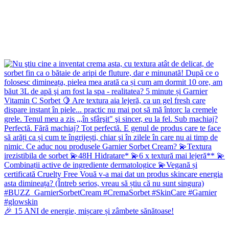
🎉 15 ANI de energie, mișcare și zâmbete sănătoase!