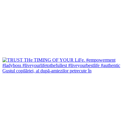
Gustul copilăriei, al după-amiezilor petrecute în