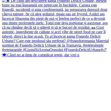
🍽️ Când nu ai timp de complicat rețete, dar vrei u