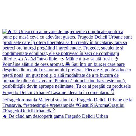
🔥 De când am descoperit gama Fragedo Delicii Urban