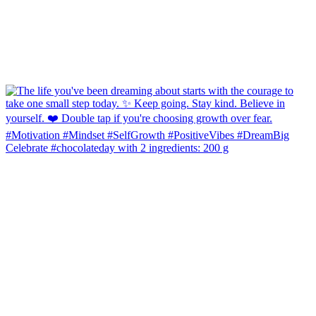
Celebrate #chocolateday with 2 ingredients: 200 g