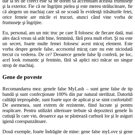
dar la fel de corect este să ne dorim să accentuăm această frumuseţe
şi la exterior. Fie că ne îngrijim pielea şi este mereu strălucitoare, fie
că alegem un machiaj care să ne scoată în evidenţă trăsăturile fetei,
orice femeie are micile ei trucuri, atunci când vine vorba de
frumuseţe şi îngrijire.
Eu, personal, am un mic truc pe care îl folosesc de fiecare dată, mai
ales dacă vreau să arăt bine, feminină, fără prea mult efort. Şi nu este
un secret, foarte multe femei folosesc acest micuţ element. Este
vorba despre genele false, accesoriul micuţ care nu este niciodată
trecut cu vederea. De ce? Deoarece genele false îţi conferă, pe loc,
acel look romantic şi feminin, fără să aplici nici măcar un singur
strop de machiaj.
Gene de poveste
Recomandarea mea: genele false MyLash – sunt gene false de tip
bandă şi sunt confecţionate 100% din par natural sterilizat. Datorită
calităţii ireproşabile, sunt foarte uşor de aplicat şi se simt confortabil!
De asemenea, sunt extrem de rezistente, fiind lucrate şi pentru
reaplicare. Pentru utilizări ulterioare trebuie să depozitezi genele în
cutiuţă în care vin, deoarece aşa se păstrează curbură lor şi le asiguri
igienă corespunzătoare.
Două exemple, foarte îndrăgite de mine: gene false myLove și gene