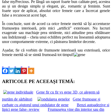
false myPrecious. Pe lângă un raport foarte bun calitate-preț, acestea
au și un design simplu și elegant, şic, romantic şi feminin. Sunt
foarte ușor de aplicat, absolut orice femeie care a încercat genele
false a recunoscut acest fapt.
În concluzie, sunt de acord ca orice femeie merită să își accentueze
frumusețea interioară, prin mici „artificii” exterioare. Nu lucruri
exagerate sau machiaje prea stridente, nici atitudine prea sfidătoare
sau îndrăzneață – cheia unui echilibru perfect nu înseamnă adoptarea
unor comportamente extreme, ci păstrarea limitelor decente.
Așadar, fie că vorbim de frumusete interioară sau exterioară, orice
femeie merită să se simtă frumoasă tot timpul!
ARTICOLE PE ACEEAŞI TEMĂ:
Gene fir cu fir vs gene 3D, ce alegem să
purtăm de sărbători
Gene frumoase și
curbate cu ajutorul unui ondulator de gene
Benzi autoadezive si
lipici gene false- review
Frumusețea vine din interior sau din