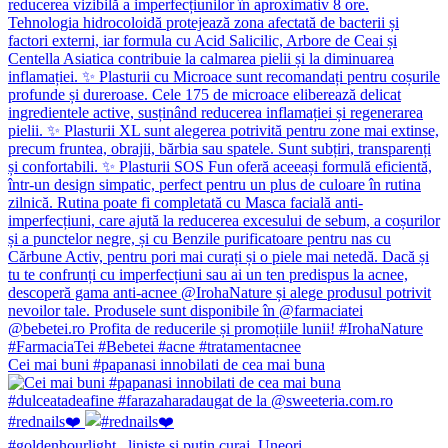
Cei mai buni #papanasi innobilati de cea mai buna
#rednails❤️
#goldenhourlight , linişte şi puţin curaj. Uneori,