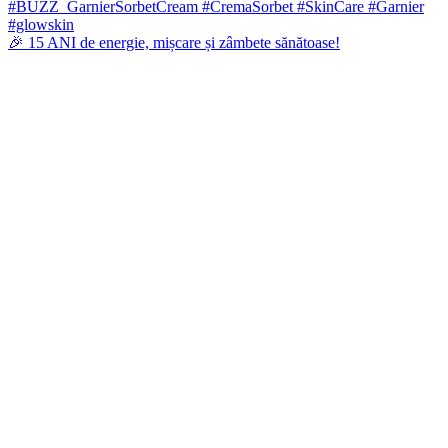
🎉 15 ANI de energie, mișcare și zâmbete sănătoase!