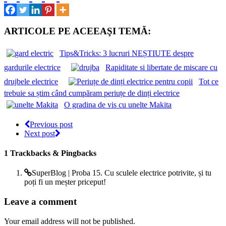
ARTICOLE PE ACEEAŞI TEMĂ:
Tips&Tricks: 3 lucruri NEȘTIUTE despre
gardurile electrice
Rapiditate si libertate de miscare cu
drujbele electrice
Tot ce
trebuie sa știm când cumpăram periuțe de dinți electrice
O gradina de vis cu unelte Makita
Previous post
Next post
1
Trackbacks & Pingbacks
SuperBlog | Proba 15. Cu sculele electrice potrivite, și tu
poți fi un meșter priceput!
Leave a comment
Your email address will not be published.