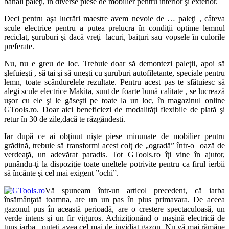
banali paleţi, în diverse piese de mobilier pentru interior şi exterior.
Deci pentru aşa lucrări maestre avem nevoie de … paleţi , câteva
scule electrice pentru a putea prelucra în condiţii optime lemnul
reciclat, şuruburi şi dacă vreţi lacuri, baiţuri sau vopsele în culorile
preferate.
Nu, nu e greu de loc. Trebuie doar să demontezi paleţii, apoi să
şlefuieşti , să tai şi să uneşti cu şuruburi autofiletante, speciale pentru
lemn, toate scândurelele rezultate. Pentru acest pas te sfătuiesc să
alegi scule electrice Makita, sunt de foarte bună calitate , se lucrează
uşor cu ele şi le găseşti pe toate la un loc, în magazinul online
GTools.ro. Doar aici beneficiezi de modalităţi flexibile de plată şi
retur în 30 de zile,dacă te răzgândesti.
Iar după ce ai obţinut nişte piese minunate de mobilier pentru
grădină, trebuie să transformi acest colţ de „ogradă” într-o oază de
verdeaţă, un adevărat paradis. Tot GTools.ro îţi vine în ajutor,
punându-ţi la dispoziţie toate uneltele potrivite pentru ca firul ierbii
să încânte şi cel mai exigent ”ochi”.
Vă spuneam într-un articol precedent, că iarba
însămânţată toamna, are un un pas în plus primavara. De aceea
gazonul pus în această perioadă, are o crestere spectaculoasă, un
verde intens şi un fir viguros. Achiziţionând o maşină electrică de
tuns iarba , puteţi avea cel mai de invidiat gazon. Nu vă mai rămâne