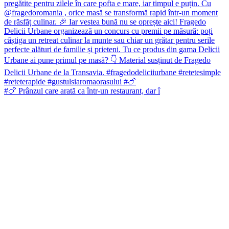
#🍗 Prânzul care arată ca într-un restaurant, dar î