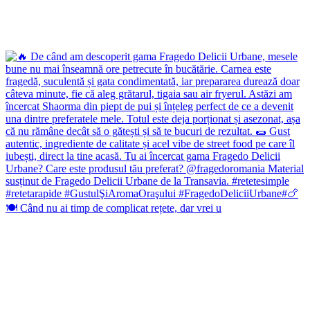
🍽️ Când nu ai timp de complicat rețete, dar vrei u