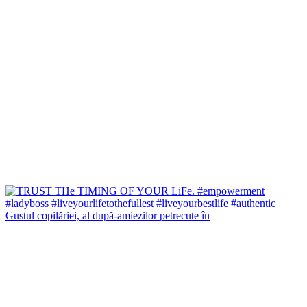
Gustul copilăriei, al după-amiezilor petrecute în