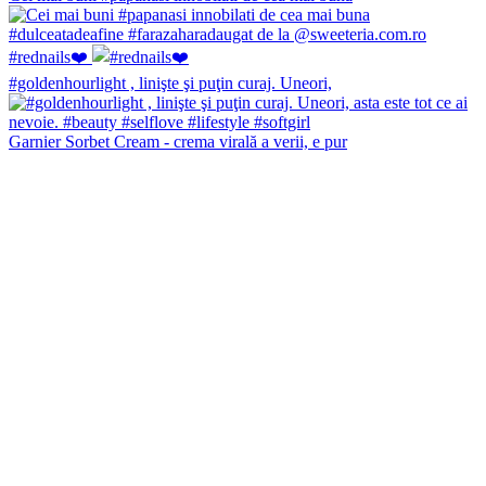
#rednails❤️
#goldenhourlight , linişte şi puţin curaj. Uneori,
Garnier Sorbet Cream - crema virală a verii, e pur