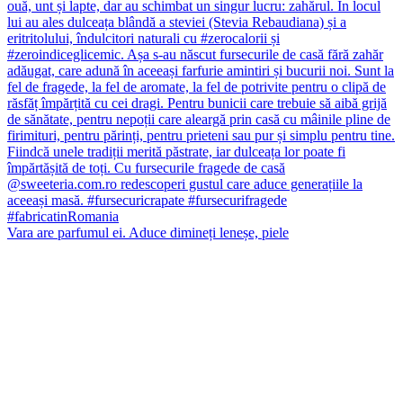
Vara are parfumul ei. Aduce dimineți leneșe, piele