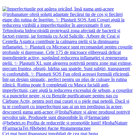
Cei mai buni #papanasi innobilati de cea mai buna