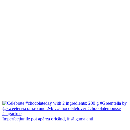
Imperfecțiunile pot apărea oricând, însă gama anti