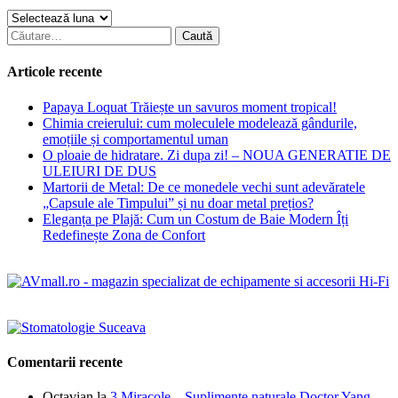
Arhive
Caută
după:
Articole recente
Papaya Loquat Trăiește un savuros moment tropical!
Chimia creierului: cum moleculele modelează gândurile,
emoțiile și comportamentul uman
O ploaie de hidratare. Zi dupa zi! – NOUA GENERATIE DE
ULEIURI DE DUS
Martorii de Metal: De ce monedele vechi sunt adevăratele
„Capsule ale Timpului” și nu doar metal prețios?
Eleganța pe Plajă: Cum un Costum de Baie Modern Îți
Redefinește Zona de Confort
Comentarii recente
Octavian
la
3 Miracole – Suplimente naturale Doctor Yang,