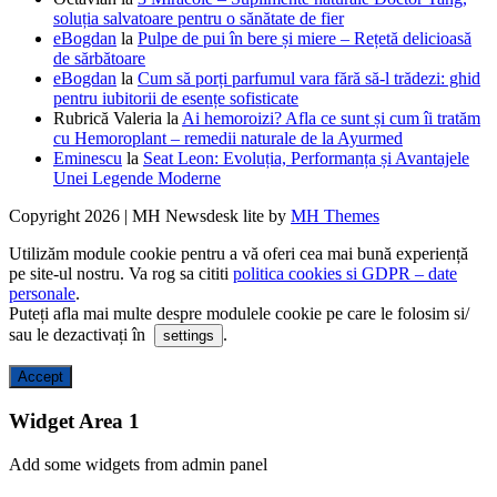
soluția salvatoare pentru o sănătate de fier
eBogdan
la
Pulpe de pui în bere și miere – Rețetă delicioasă
de sărbătoare
eBogdan
la
Cum să porți parfumul vara fără să-l trădezi: ghid
pentru iubitorii de esențe sofisticate
Rubrică Valeria
la
Ai hemoroizi? Afla ce sunt și cum îi tratăm
cu Hemoroplant – remedii naturale de la Ayurmed
Eminescu
la
Seat Leon: Evoluția, Performanța și Avantajele
Unei Legende Moderne
Copyright 2026 | MH Newsdesk lite by
MH Themes
Utilizăm module cookie pentru a vă oferi cea mai bună experiență
pe site-ul nostru. Va rog sa cititi
politica cookies si GDPR – date
personale
.
Puteți afla mai multe despre modulele cookie pe care le folosim si/
sau le dezactivați în
.
settings
Accept
Widget Area 1
Add some widgets from admin panel