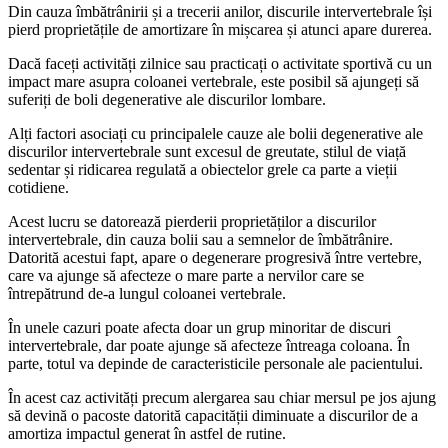
Din cauza îmbătrânirii și a trecerii anilor, discurile intervertebrale își
pierd proprietățile de amortizare în mișcarea și atunci apare durerea.
Dacă faceți activități zilnice sau practicați o activitate sportivă cu un
impact mare asupra coloanei vertebrale, este posibil să ajungeți să
suferiți de boli degenerative ale discurilor lombare.
Alți factori asociați cu principalele cauze ale bolii degenerative ale
discurilor intervertebrale sunt excesul de greutate, stilul de viață
sedentar și ridicarea regulată a obiectelor grele ca parte a vieții
cotidiene.
Acest lucru se datorează pierderii proprietăților a discurilor
intervertebrale, din cauza bolii sau a semnelor de îmbătrânire.
Datorită acestui fapt, apare o degenerare progresivă între vertebre,
care va ajunge să afecteze o mare parte a nervilor care se
întrepătrund de-a lungul coloanei vertebrale.
În unele cazuri poate afecta doar un grup minoritar de discuri
intervertebrale, dar poate ajunge să afecteze întreaga coloana. În
parte, totul va depinde de caracteristicile personale ale pacientului.
În acest caz activități precum alergarea sau chiar mersul pe jos ajung
să devină o pacoste datorită capacității diminuate a discurilor de a
amortiza impactul generat în astfel de rutine.