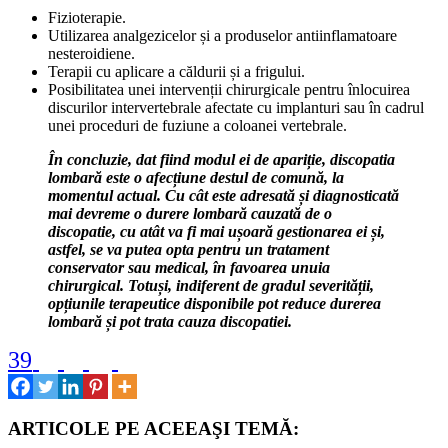
Fizioterapie.
Utilizarea analgezicelor și a produselor antiinflamatoare
nesteroidiene.
Terapii cu aplicare a căldurii și a frigului.
Posibilitatea unei intervenții chirurgicale pentru înlocuirea
discurilor intervertebrale afectate cu implanturi sau în cadrul
unei proceduri de fuziune a coloanei vertebrale.
În concluzie, dat fiind modul ei de apariție, discopatia
lombară este o afecțiune destul de comună, la
momentul actual. Cu cât este adresată și diagnosticată
mai devreme o durere lombară cauzată de o
discopatie, cu atât va fi mai ușoară gestionarea ei și,
astfel, se va putea opta pentru un tratament
conservator sau medical, în favoarea unuia
chirurgical. Totuși, indiferent de gradul severității,
opțiunile terapeutice disponibile pot reduce durerea
lombară și pot trata cauza discopatiei.
39
ARTICOLE PE ACEEAŞI TEMĂ: