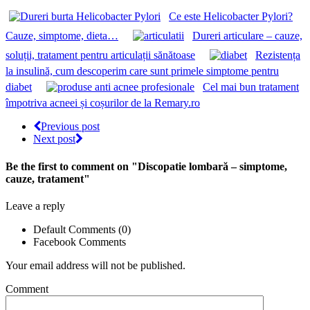
Ce este Helicobacter Pylori?
Cauze, simptome, dieta…
Dureri articulare – cauze,
soluții, tratament pentru articulații sănătoase
Rezistența
la insulină, cum descoperim care sunt primele simptome pentru
diabet
Cel mai bun tratament
împotriva acneei și coșurilor de la Remary.ro
Previous post
Next post
Be the first to comment
on "Discopatie lombară – simptome,
cauze, tratament"
Leave a reply
Default Comments (0)
Facebook Comments
Your email address will not be published.
Comment