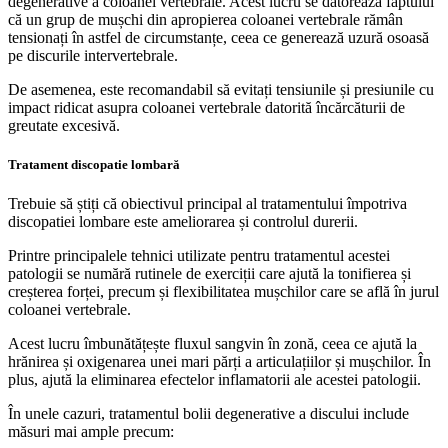
degenerative a coloanei vertebrale. Acest lucru se datorează faptului
că un grup de mușchi din apropierea coloanei vertebrale rămân
tensionați în astfel de circumstanțe, ceea ce generează uzură osoasă
pe discurile intervertebrale.
De asemenea, este recomandabil să evitați tensiunile și presiunile cu
impact ridicat asupra coloanei vertebrale datorită încărcăturii de
greutate excesivă.
Tratament discopatie lombară
Trebuie să știți că obiectivul principal al tratamentului împotriva
discopatiei lombare este ameliorarea și controlul durerii.
Printre principalele tehnici utilizate pentru tratamentul acestei
patologii se numără rutinele de exerciții care ajută la tonifierea și
creșterea forței, precum și flexibilitatea mușchilor care se află în jurul
coloanei vertebrale.
Acest lucru îmbunătățește fluxul sangvin în zonă, ceea ce ajută la
hrănirea și oxigenarea unei mari părți a articulațiilor și mușchilor. În
plus, ajută la eliminarea efectelor inflamatorii ale acestei patologii.
În unele cazuri, tratamentul bolii degenerative a discului include
măsuri mai ample precum: