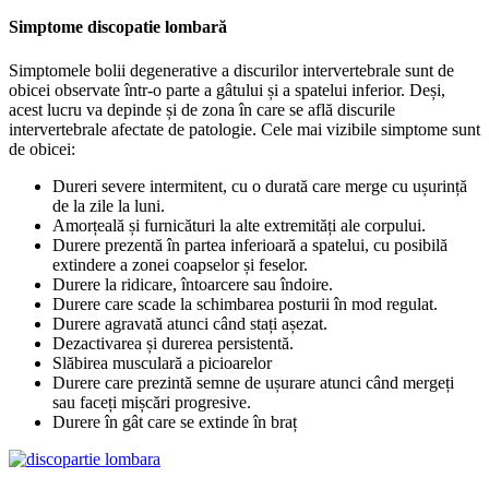
Simptome discopatie lombară
Simptomele bolii degenerative a discurilor intervertebrale sunt de
obicei observate într-o parte a gâtului și a spatelui inferior. Deși,
acest lucru va depinde și de zona în care se află discurile
intervertebrale afectate de patologie. Cele mai vizibile simptome sunt
de obicei:
Dureri severe intermitent, cu o durată care merge cu ușurință
de la zile la luni.
Amorțeală și furnicături la alte extremități ale corpului.
Durere prezentă în partea inferioară a spatelui, cu posibilă
extindere a zonei coapselor și feselor.
Durere la ridicare, întoarcere sau îndoire.
Durere care scade la schimbarea posturii în mod regulat.
Durere agravată atunci când stați așezat.
Dezactivarea și durerea persistentă.
Slăbirea musculară a picioarelor
Durere care prezintă semne de ușurare atunci când mergeți
sau faceți mișcări progresive.
Durere în gât care se extinde în braț