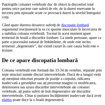
Patologiile coloanei vertebrale duc de obicei la disconfort total
pentru orice pacient care suferă de ele, de la dureri enervante la
trecerea prin episoade acute ce provoacă dureri la nivelul întregului
corp.
Când apare durerea deoarece suferiţi de
discopatie lombară
organismul reacționează la ea cu spasme musculare în încercarea de
a stabiliza coloana vertebrală. Tocmai în acest moment apare
termenul de boală a discurilor lombare. La unele persoane, apare ca
parte a procesului natural de îmbătrânire, de unde este inclus
termenul „degenerativ”, dar există cazuri în care cauza bolii este o
leziune.
De ce apare discopatia lombară
Coloana vertebrală este formată din 33-34 de vertebre, separate prin
niște structuri numite discuri intervertebrale. Dacă de-a lungul vieții
ați menținut obiceiuri proaste de poziție a corpului, ridicarea
inadecvată a greutăților sau ați prezentat imagini cu modificarea,
deteriorarea sau uzura discurilor intervertebrale ale coloanei
vertebrale, ați putea suferi de boli degenerative ale discurilor
intervertebrale. Chiar și purtarea încălțămintei inadecvate dacă aveți
platfus
poate duce la o boală degenerativă.