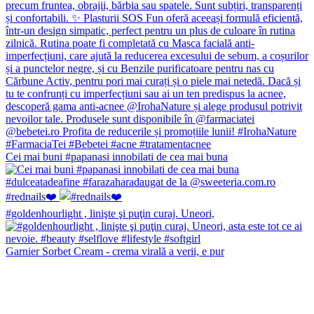
Cei mai buni #papanasi innobilati de cea mai buna
#rednails❤️
#goldenhourlight , linişte şi puţin curaj. Uneori,
Garnier Sorbet Cream - crema virală a verii, e pur