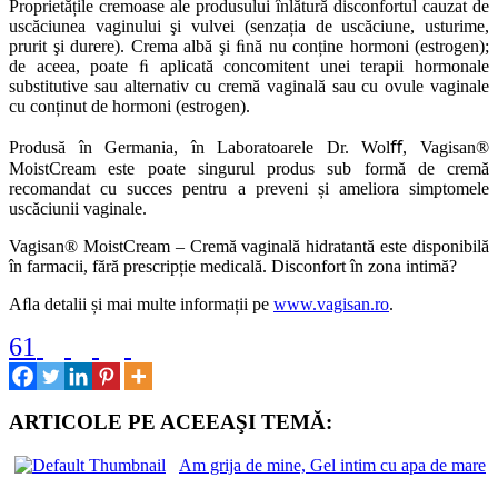
Proprietățile cremoase ale produsului înlătură disconfortul cauzat de
uscăciunea vaginului şi vulvei (senzația de uscăciune, usturime,
prurit şi durere). Crema albă şi ﬁnă nu conține hormoni (estrogen);
de aceea, poate ﬁ aplicată concomitent unei terapii hormonale
substitutive sau alternativ cu cremă vaginală sau cu ovule vaginale
cu conținut de hormoni (estrogen).
Produsă în Germania, în Laboratoarele Dr. Wolﬀ, Vagisan®
MoistCream este poate singurul produs sub formă de cremă
recomandat cu succes pentru a preveni și ameliora simptomele
uscăciunii vaginale.
Vagisan® MoistCream – Cremă vaginală hidratantă este disponibilă
în farmacii, fără prescripție medicală. Disconfort în zona intimă?
Aﬂa detalii și mai multe informații pe
www.vagisan.ro
.
61
ARTICOLE PE ACEEAŞI TEMĂ:
Am grija de mine, Gel intim cu apa de mare