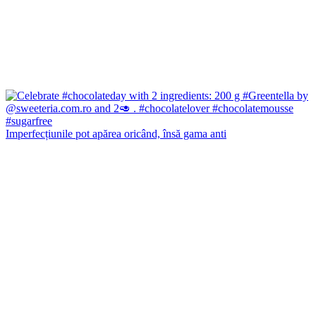
Imperfecțiunile pot apărea oricând, însă gama anti