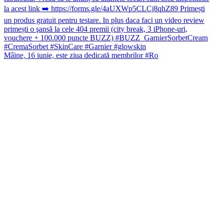
Mâine, 16 iunie, este ziua dedicată membrilor #Ro