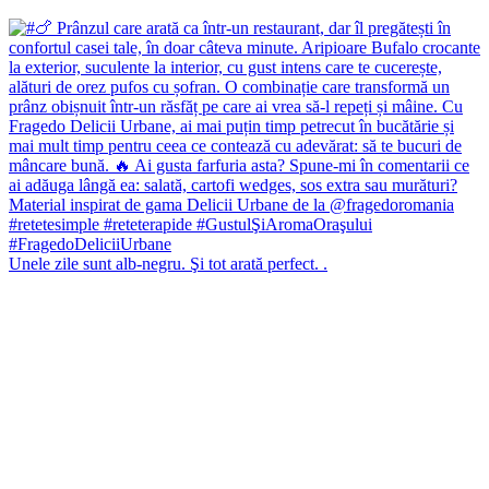
Unele zile sunt alb-negru. Şi tot arată perfect. .