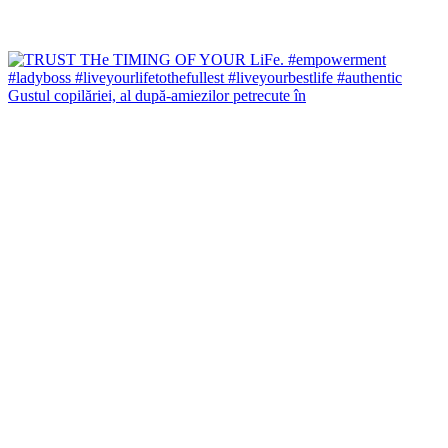
Gustul copilăriei, al după-amiezilor petrecute în