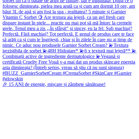
🎉 15 ANI de energie, mișcare și zâmbete sănătoase!