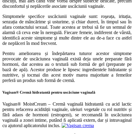
discuții, mai ales când vine vorba despre subiecte delicate, precum
disconfortul și neplăcerile asociate uscăciunii vaginale.
Simptomele speciﬁce uscăciunii vaginale sunt: roşeața, iritația,
senzația de mâncărime şi usturime, și chiar dureri, în timpul sau în
afara contactului sexual. Toate acestea ar trebui să ﬁe un semnal de
alarmă că ceva este în neregulă. Fiecare femeie, indiferent de vârstă,
identiﬁcă aceste simptome şi multe dintre ele au de-a face cu astfel
de neplăceri în mod frecvent.
Pentru ameliorarea și îndepărtarea tuturor acestor simptome
provocate de uscăciunea vaginală există deja unele preparate fără
hormoni, dar acestea au o textură sub formă de gel (preparate pe
bază de apă). Acestor produse le lipsesc ingredientele hidratante și
nutritive, și tocmai din acest motiv marea majoritate a femeilor
preferă un produs sub formă de cremă.
Vagisan® Cremă hidratantă pentru uscăciune vaginală
Vagisan® MoistCream – Cremă vaginală hidratantă cu acid lactic
pentru refacerea acidității vaginale, uleiuri vegetale cu rol nutritiv și
fără adaos de hormoni (estrogeni), se recomandă în uscăciunea
vaginală a zonei intime, putând ﬁ aplicată extern, dar și intravaginal
cu ajutorul aplicatorului inclus.