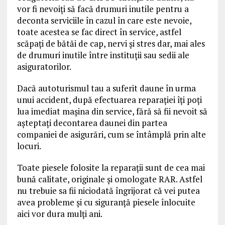
vor fi nevoiţi să facă drumuri inutile pentru a
deconta serviciile în cazul în care este nevoie,
toate acestea se fac direct în service, astfel
scăpaţi de bătăi de cap, nervi şi stres dar, mai ales
de drumuri inutile între instituţii sau sedii ale
asiguratorilor.
Dacă autoturismul tau a suferit daune în urma
unui accident, după efectuarea reparației îţi poţi
lua imediat maşina din service, fără să fii nevoit să
aşteptaţi decontarea daunei din partea
companiei de asigurări, cum se întâmplă prin alte
locuri.
Toate piesele folosite la reparaţii sunt de cea mai
bună calitate, originale şi omologate RAR. Astfel
nu trebuie sa fii niciodată îngrijorat că vei putea
avea probleme și cu siguranță piesele înlocuite
aici vor dura mulţi ani.