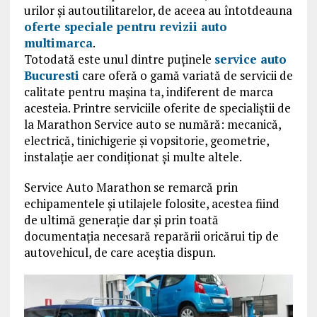
urilor şi autoutilitarelor, de aceea au întotdeauna
oferte speciale pentru revizii auto
multimarca
.
Totodată este unul dintre puţinele
service auto
Bucuresti
care oferă o gamă variată de servicii de
calitate pentru maşina ta, indiferent de marca
acesteia. Printre serviciile oferite de specialiştii de
la Marathon Service auto se numără: mecanică,
electrică, tinichigerie şi vopsitorie, geometrie,
instalație aer condiţionat şi multe altele.
Service Auto Marathon se remarcă prin
echipamentele şi utilajele folosite, acestea fiind
de ultimă generaţie dar şi prin toată
documentaţia necesară reparării oricărui tip de
autovehicul, de care aceştia dispun.