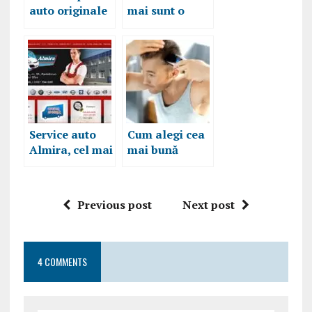
auto originale
mai sunt o
pentru masina
tragedie, daca
ta? Daca nu,
ai un elevator
iata la ce
auto potrivit
riscuri te
expui.
Service auto
Cum alegi cea
Almira, cel mai
mai bună
bun service
mașină de tuns
auto din
părul, pentru
sectorul 3
frizuri
Previous post
Next post
moderne și
rapide
4 COMMENTS