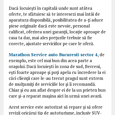
Dacă locuieşti în capitală unde sunt atâtea
oferte, te sfătuiesc să te interesezi mai întâi de
aparatura disponibilă, posibilitatea de a-ţi aduce
piese originale dacă este nevoie, personal
calificat, oferirea unei garanţii, locaţie aproape de
casa ta dar, mai ales preţurile trebuie să fie
corecte, ajustate serviciilor pe care le oferă.
Marathon Service auto Bucuresti sector 4
, de
exemplu, este cel mai bun din acea parte a
oraşului. Dacă locuieşti în zona de sud, Berceni,
eşti foarte aproape şi poţi apela cu încredere la ei
căci clienţii care le-au trecut pragul sunt extrem
de mulţumiţi de serviciile lor şi îi recomandă.
Chiar şi eu am aflat despre ei de la un prieten bun
care şi-a reparat maşina aici în urmă unei avarii.
Acest service este autorizat să repare şi să ofere
revizii oricărui tip de autoturisme, inclusiv SUV-